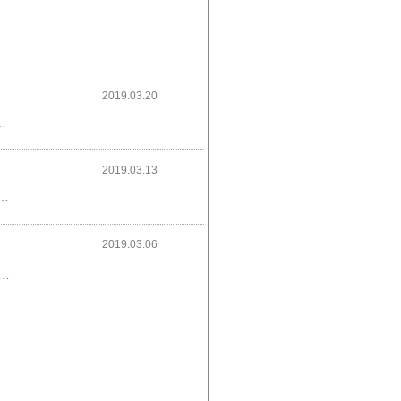
2019.03.20
tel-microcode-updates​なんかなかなか発見しにくいところにあると感じるのは私だけでしょうか？派手に公表とかしていない？ような気がするのですが、理由はよくわかりません。対応CPUは、リンク記事を参照お願いいたします。​​
2019.03.13
 73.0.3683.75です。​https://chromereleases.googleblog.com/2019/03/stable-channel-update-for-desktop_12.html​
2019.03.06
POILER」 だそうだ。​https://japan.cnet.com/article/35133748/​​​​​​​