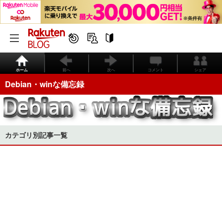
ホーム
前へ
次へ
コメント
シェア
Debian・winな備忘録
カテゴリ別記事一覧