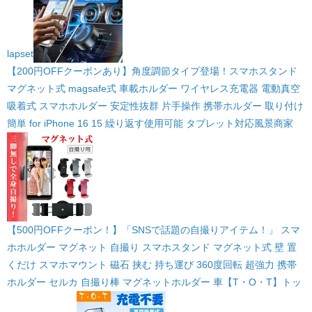
lapset
【200円OFFクーポンあり】角度調節タイプ登場！スマホスタンド
マグネット式 magsafe式 車載ホルダー ワイヤレス充電器 電動真空
吸着式 スマホホルダー 安定性抜群 片手操作 携帯ホルダー 取り付け
簡単 for iPhone 16 15 繰り返す使用可能 タブレット対応
風景商家
【500円OFFクーポン！】「SNSで話題の自撮りアイテム！」 スマ
ホホルダー マグネット 自撮り スマホスタンド マグネット式 壁 置
くだけ スマホマウント 磁石 挟む 持ち運び 360度回転 超強力 携帯
ホルダー セルカ 自撮り棒 マグネットホルダー 車【T・O・T】トッ