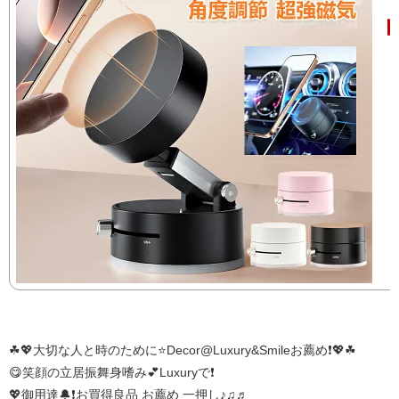
☘💖大切な人と時のために⭐️Decor@Luxury&Smileお薦め❗💖☘
😋笑顔の立居振舞身嗜み💕Luxuryで❗
💖御用達🔔❗お買得良品 お薦め 一押し♪♫♬