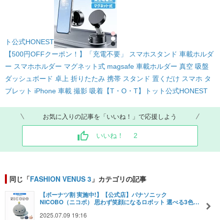
ト公式
HONEST
【500円OFFクーポン！】「充電不要」 スマホスタンド 車載ホルダ
ー スマホホルダー マグネット式 magsafe 車載ホルダー 真空 吸盤
ダッシュボード 卓上 折りたたみ 携帯 スタンド 置くだけ スマホ タ
ブレット iPhone 車載 撮影 吸着【T・O・T】トット公式
HONEST
お気に入りの記事を「いいね！」で応援しよう
いいね！
2
同じ「
FASHION VENUS 3
」カテゴリの記事
【ボーナツ割 実施中!】【公式店】パナソニック
NICOBO（ニコボ） 思わず笑顔になるロボット 選べる3色…
2025.07.09 19:16