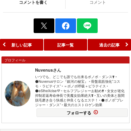
コメントを書く
コメント
新しい記事
記事一覧
過去の記事
プロフィール
Nuvenusさん
いつでも、どこでも誰でも出来るボノボ・ダンス❣️ ◦
⚫️Nuvenusサロン『銀河の秘宝』 ◦ 骨盤底筋強化”コス
モ・ラピテイス” ◦ ＝ボノボ呼吸＋ピラテイス ◦
⚫️eStheXcise💜 ◦ セルフプレジャーお勧め❣️ ◦ 女女が老化
抑制若返寿命伸長で美魔女効果絶大❣️ ◦ 互いの美体と股間
脱毛磨き合う快感と仲良くなるエステ！ ◦ ⚫️ボノボ”プレ
ジャー・ダンス” ◦ 最大のエストロゲン効果
フォローする