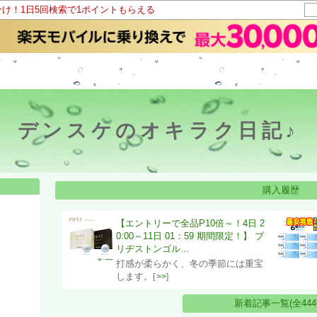
分け！1日5回検索で1ポイントもらえる
デンスケのオキラク日記♪
購入履歴
【エントリーで全品P10倍～！4日 2
0:00～11日 01：59 期間限定！】 ブ
リヂストンゴル…
打感が柔らかく、冬の季節には重宝
します。
[
>>
]
新着記事一覧(全444