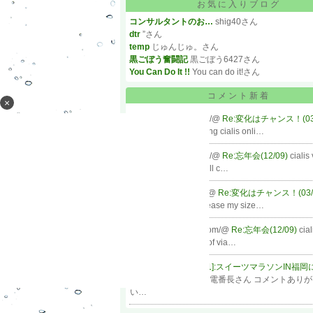
お気に入りブログ
コンサルタントのお…
shig40さん
dtr
”さん
temp
じゅんじゅ。さん
黒ごぼう奮闘記
黒ごぼう6427さん
You Can Do It !!
You can do it!さん
コメント新着
×
http://buycialisky.com/@
Re:変化はチャンス！(03
est delivery purchasing cialis onli…
http://buycialisky.com/@
Re:忘年会(12/09)
cialis
performancewhen will c…
http://cialisvbuy.com/@
Re:変化はチャンス！(03/
cialisdoes cialis increase my size…
http://buycialisonla.com/@
Re:忘年会(12/09)
cial
samplerfree sample of via…
デンスケ0358
@
Re[1]:スイーツマラソンIN福
きました。(11/20)
家電番長さん コメントあり
い…