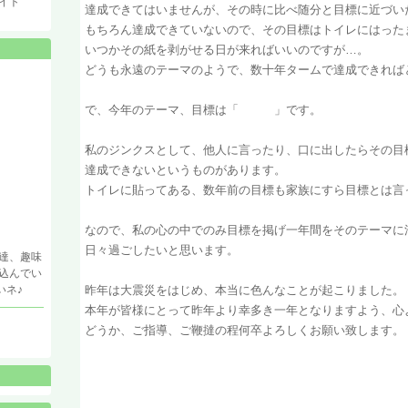
イト
達成できてはいませんが、その時に比べ随分と目標に近づい
もちろん達成できていないので、その目標はトイレにはった
いつかその紙を剥がせる日が来ればいいのですが…。
どうも永遠のテーマのようで、数十年タームで達成できれば
で、今年のテーマ、目標は「 」です。
私のジンクスとして、他人に言ったり、口に出したらその目
達成できないというものがあります。
トイレに貼ってある、数年前の目標も家族にすら目標とは言
なので、私の心の中でのみ目標を掲げ一年間をそのテーマに
日々過ごしたいと思います。
達、趣味
込んでい
いネ♪
昨年は大震災をはじめ、本当に色んなことが起こりました。
本年が皆様にとって昨年より幸多き一年となりますよう、心
どうか、ご指導、ご鞭撻の程何卒よろしくお願い致します。