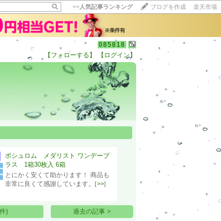
>>
人気記事ランキング
ブログを作成
楽天市場
085818
【フォローする】
【ログイン】
【毎日開催】
15記事にいいね！で1ポイント
10秒滞在
いいね!
--
/
--
ボシュロム メダリスト ワンデープ
ラス 1箱30枚入 6箱
とにかく安くて助かります！ 商品も
非常に良くて感謝しています。
[
>>
]
件)
過去の記事 >