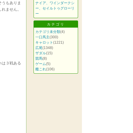
そうもありま
ナイア、ワインダークシ
ー、セイルトゥグローリ
しれません。
ー
カテゴリ
カテゴリ未分類
(4)
一口馬主
(300)
キャロット
(1221)
広尾
(1348)
ザダル
(15)
競馬
(8)
ｍは３戦ある
ゲーム
(5)
艦これ
(106)