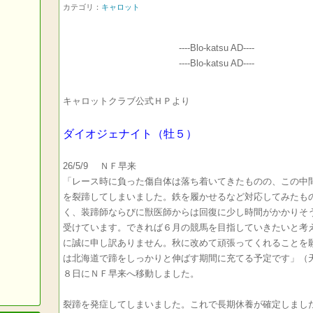
カテゴリ：
キャロット
----Blo-katsu AD----
----Blo-katsu AD----
キャロットクラブ公式ＨＰより
ダイオジェナイト
（牡５）
26/5/9 ＮＦ早来
「レース時に負った傷自体は落ち着いてきたものの、この中
を裂蹄してしまいました。鉄を履かせるなど対応してみたも
く、装蹄師ならびに獣医師からは回復に少し時間がかかりそ
受けています。できれば６月の競馬を目指していきたいと考
に誠に申し訳ありません。秋に改めて頑張ってくれることを
は北海道で蹄をしっかりと伸ばす期間に充てる予定です」（
８日にＮＦ早来へ移動しました。
裂蹄を発症してしまいました。これで長期休養が確定しまし