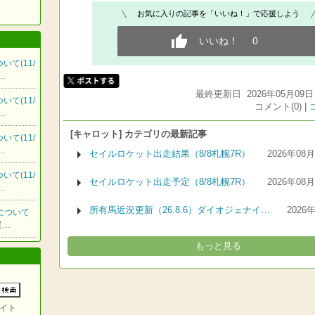
お気に入りの記事を「いいね！」で応援しよう
いいね！
0
いて(11/
…
最終更新日 2026年05月09日 
いて(11/
コメント(0) |
…
[キャロット] カテゴリの最新記事
いて(11/
…
セイルロケット出走結果（8/8札幌7R）
2026年08
いて(11/
セイルロケット出走予定（8/8札幌7R）
2026年08
…
所有馬近況更新（26.8.6）ダイオジェナイ…
2026
馬について
尾…
もっと見る
イト