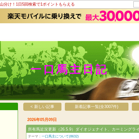
ト山分け！1日5回検索で1ポイントもらえる
一口馬主日記
< 新しい記事
新着記事一覧(全3007件)
2026年05月09日
所有馬近況更新（26.5.9）ダイオジェナイト、カーミングラ
テーマ：
一口馬主について(8632)