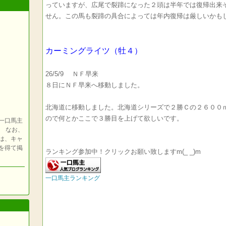
っていますが、広尾で裂蹄になった２頭は半年では復帰出来
せん。この馬も裂蹄の具合によっては年内復帰は厳しいかも
カーミングライツ（牡４）
26/5/9 ＮＦ早来
８日にＮＦ早来へ移動しました。
北海道に移動しました。北海道シリーズで２勝Ｃの２６００
ので何とかここで３勝目を上げて欲しいです。
一口馬主
 なお、
は、キャ
を得て掲
ランキング参加中！クリックお願い致しますm(_ _)m
一口馬主ランキング