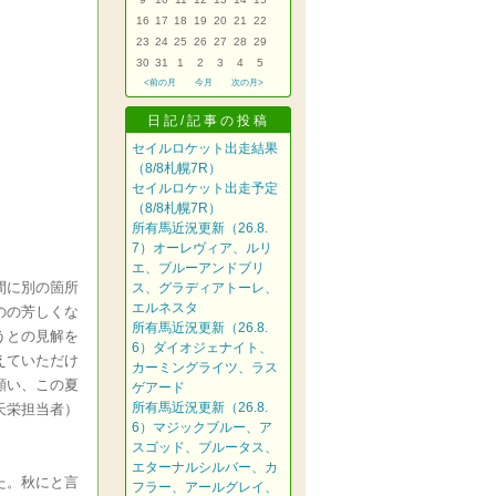
16
17
18
19
20
21
22
23
24
25
26
27
28
29
30
31
1
2
3
4
5
<前の月
今月
次の月>
日記/記事の投稿
セイルロケット出走結果
（8/8札幌7R）
セイルロケット出走予定
（8/8札幌7R）
所有馬近況更新（26.8.
7）オーレヴィア、ルリ
エ、ブルーアンドブリ
間に別の箇所
ス、グラディアトーレ、
エルネスタ
のの芳しくな
所有馬近況更新（26.8.
うとの見解を
6）ダイオジェナイト、
えていただけ
カーミングライツ、ラス
願い、この夏
ゲアード
所有馬近況更新（26.8.
天栄担当者）
6）マジックブルー、ア
スゴッド、ブルータス、
エターナルシルバー、カ
た。秋にと言
フラー、アールグレイ、