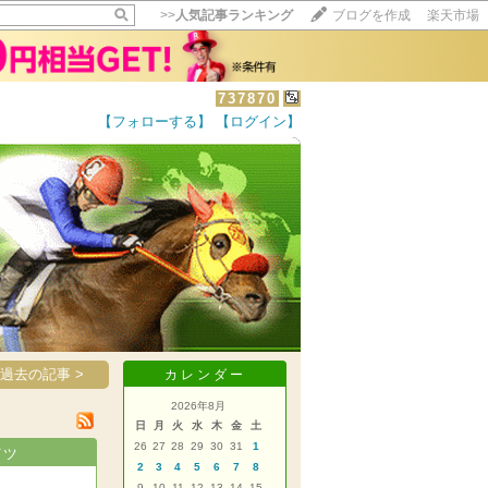
>>
人気記事ランキング
ブログを作成
楽天市場
737870
【フォローする】
【ログイン】
【毎日開催】
15記事にいいね！で1ポイント
10秒滞在
いいね!
--
/
--
過去の記事 >
カレンダー
2026年8月
日
月
火
水
木
金
土
26
27
28
29
30
31
1
イツ
2
3
4
5
6
7
8
9
10
11
12
13
14
15