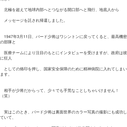
北極を超えて地球内部へとつながる開口部へと飛行、地底人から
メッセージを託され帰還しました。
1947年3月11日、バード少将はワシントンに戻ってくると、最高機密
の部隊と
医療チームにより注目のもとにインタビューを受けますが、政府は彼
に狂人
としての烙印を押し、国家安全保障のために精神病院に入れてしまい
ます。
相手が少将だからって、少々でも手荒なことしちゃいけません！
（笑）
実はこのとき、バード少将は裏面世界のカラー写真の撮影にも成功し
ていて、