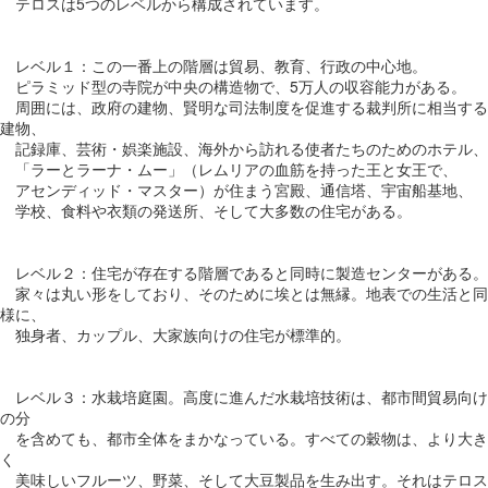
テロスは5つのレベルから構成されています。
レベル１：この一番上の階層は貿易、教育、行政の中心地。
ピラミッド型の寺院が中央の構造物で、5万人の収容能力がある。
周囲には、政府の建物、賢明な司法制度を促進する裁判所に相当する
建物、
記録庫、芸術・娯楽施設、海外から訪れる使者たちのためのホテル、
「ラーとラーナ・ムー」（レムリアの血筋を持った王と女王で、
アセンディッド・マスター）が住まう宮殿、通信塔、宇宙船基地、
学校、食料や衣類の発送所、そして大多数の住宅がある。
レベル２：住宅が存在する階層であると同時に製造センターがある。
家々は丸い形をしており、そのために埃とは無縁。地表での生活と同
様に、
独身者、カップル、大家族向けの住宅が標準的。
レベル３：水栽培庭園。高度に進んだ水栽培技術は、都市間貿易向け
の分
を含めても、都市全体をまかなっている。すべての穀物は、より大き
く
美味しいフルーツ、野菜、そして大豆製品を生み出す。それはテロス