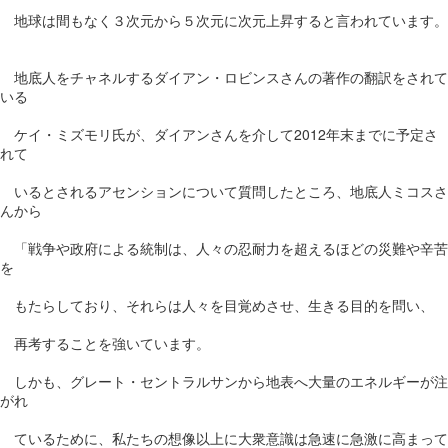
地球は間もなく３次元から５次元に次元上昇すると言われています。
地底人をチャネルするダイアン・ロビンスさんの著作の翻訳をされて
いる
ケイ・ミズモリ氏が、ダイアンさんを介して2012年末までに予定さ
れて
いるとされるアセンションについて質問したところ、地底人ミコスさ
んから
「戦争や政府による統制は、人々の忍耐力を超えるほどの災難や辛苦
を
もたらしており、それらは人々を目覚めさせ、生きる目的を問い、
再考することを強いています。
しかも、グレート・セントラルサンから地表へ大量のエネルギーが注
がれ
ているために、私たちの想像以上に大衆意識は急速に急激に高まって