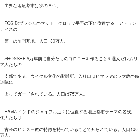
主要な地底都市は次の５つ。
POSID:ブラジルのマット・グロッソ平野の下に位置する、アトラン
ティスの
第一の前哨基地。人口130万人。
SHONSHE:5万年前に自分たちのコロニーを作ることを選んだレムリ
ア人たちの
支部である、ウイグル文化の避難所。入り口はヒマラヤのラマ教の修
道院に
よってガードされている。人口は75万人。
RAMA:インドのジャイプル近くに位置する地上都市ラーマの名残。
住人たちは
古来のヒンズー教の特徴を持っていることで知られている。人口100
万人。