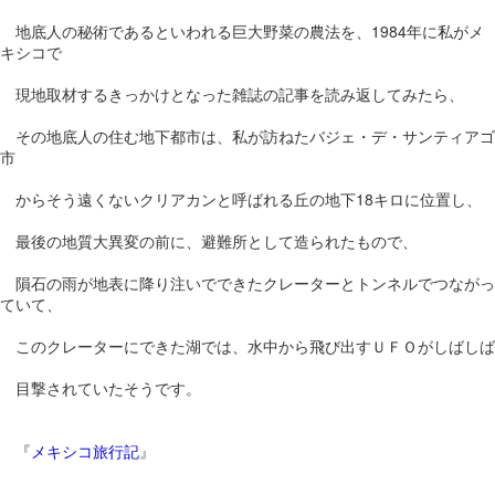
地底人の秘術であるといわれる巨大野菜の農法を、1984年に私がメ
キシコで
現地取材するきっかけとなった雑誌の記事を読み返してみたら、
その地底人の住む地下都市は、私が訪ねたバジェ・デ・サンティアゴ
市
からそう遠くないクリアカンと呼ばれる丘の地下18キロに位置し、
最後の地質大異変の前に、避難所として造られたもので、
隕石の雨が地表に降り注いでできたクレーターとトンネルでつながっ
ていて、
このクレーターにできた湖では、水中から飛び出すＵＦＯがしばしば
目撃されていたそうです。
『
メキシコ旅行記
』