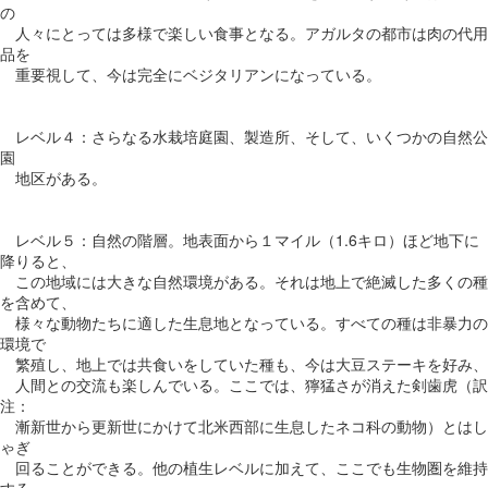
の
人々にとっては多様で楽しい食事となる。アガルタの都市は肉の代用
品を
重要視して、今は完全にベジタリアンになっている。
レベル４：さらなる水栽培庭園、製造所、そして、いくつかの自然公
園
地区がある。
レベル５：自然の階層。地表面から１マイル（1.6キロ）ほど地下に
降りると、
この地域には大きな自然環境がある。それは地上で絶滅した多くの種
を含めて、
様々な動物たちに適した生息地となっている。すべての種は非暴力の
環境で
繁殖し、地上では共食いをしていた種も、今は大豆ステーキを好み、
人間との交流も楽しんでいる。ここでは、獰猛さが消えた剣歯虎（訳
注：
漸新世から更新世にかけて北米西部に生息したネコ科の動物）とはし
ゃぎ
回ることができる。他の植生レベルに加えて、ここでも生物圏を維持
する