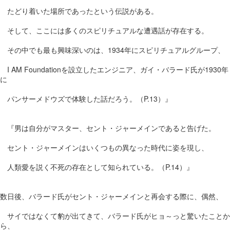
たどり着いた場所であったという伝説がある。
そして、ここには多くのスピリチュアルな遭遇話が存在する。
その中でも最も興味深いのは、1934年にスピリチュアルグループ、
I AM Foundationを設立したエンジニア、ガイ・バラード氏が1930年
に
パンサーメドウズで体験した話だろう。（P.13）』
『男は自分がマスター、セント・ジャーメインであると告げた。
セント・ジャーメインはいくつもの異なった時代に姿を現し、
人類愛を説く不死の存在として知られている。（P.14）』
数日後、バラード氏がセント・ジャーメインと再会する際に、偶然、
サイではなくて豹が出てきて、バラード氏がヒョ～っと驚いたことか
ら、