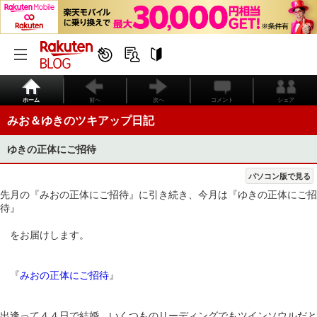
ホーム
前へ
次へ
コメント
シェア
みお＆ゆきのツキアップ日記
ゆきの正体にご招待
パソコン版で見る
先月の『みおの正体にご招待』に引き続き、今月は『ゆきの正体にご招
待』
をお届けします。
『
みおの正体にご招待
』
出逢って４４日で結婚、いくつものリーディングでもツインソウルだと