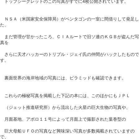
トップシークレットのこの写真がすでに4枚公開されています。
ＮＳＡ（米国家安全保障局）がペンタゴンの一室に間借りして発足し
た、
まだ管理が甘かったころ、ＣＩＡルートで旧ソ連のＫＧＢが盗んだ写
真を
さらに天才ハッカーのトリプル・ジェイ氏の仲間がハックしたもので
す。
裏面世界の海岸地域の写真には、ピラミッドも確認できます。
これらの極秘写真を掲載した下記の本には、このほかにもＪＰＬ
（ジェット推進研究所）から流出した火星の巨大生物の写真や、
月面基地、アポロ１１号によって月面上で撮影された葉巻型の
巨大母船ＵＦＯの写真など興味深い写真が多数掲載されていますの
で、