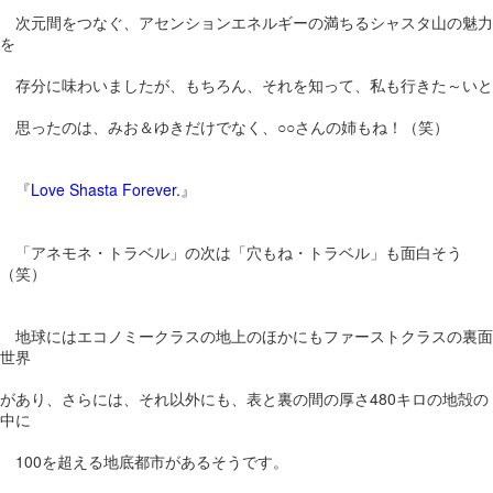
次元間をつなぐ、アセンションエネルギーの満ちるシャスタ山の魅力
を
存分に味わいましたが、もちろん、それを知って、私も行きた～いと
思ったのは、みお＆ゆきだけでなく、○○さんの姉もね！（笑）
『
Love Shasta Forever.
』
「アネモネ・トラベル」の次は「穴もね・トラベル」も面白そう
（笑）
地球にはエコノミークラスの地上のほかにもファーストクラスの裏面
世界
があり、さらには、それ以外にも、表と裏の間の厚さ480キロの地殻の
中に
100を超える地底都市があるそうです。