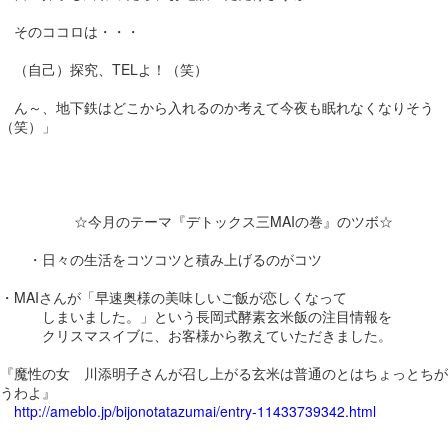
そのココロは・・・
（自己）探究、TELよ！（笑）
ん～、地下鉄はどこから入れるのか考えて今夜も眠れなくなりそう
（笑）」
☆今月のテーマ『デトックス三MAIの巻』のツボ☆
・日々の生活をコツコツと積み上げるのがコツ
・MAIさんが「早速奥様の美味しいご飯が恋しくなって
しまいました。」という長岡式酵素玄米飯の注目情報を
クリスマスイブに、お客様から教えていただきました。
『魔性の女 川添明子さんが召し上がる玄米は普通のとはちょっとちが
うわよ』
http://ameblo.jp/bijonotatazumai/entry-11433739342.html