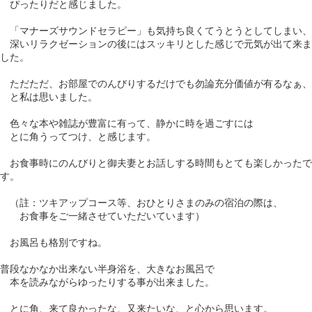
ぴったりだと感じました。
「マナーズサウンドセラピー」も気持ち良くてうとうとしてしまい、
深いリラクゼーションの後にはスッキリとした感じで元気が出て来ま
した。
ただただ、お部屋でのんびりするだけでも勿論充分価値が有るなぁ、
と私は思いました。
色々な本や雑誌が豊富に有って、静かに時を過ごすには
とに角うってつけ、と感じます。
お食事時にのんびりと御夫妻とお話しする時間もとても楽しかったで
す。
（註：ツキアップコース等、おひとりさまのみの宿泊の際は、
お食事をご一緒させていただいています）
お風呂も格別ですね。
普段なかなか出来ない半身浴を、大きなお風呂で
本を読みながらゆったりする事が出来ました。
とに角、来て良かったな、又来たいな、と心から思います。