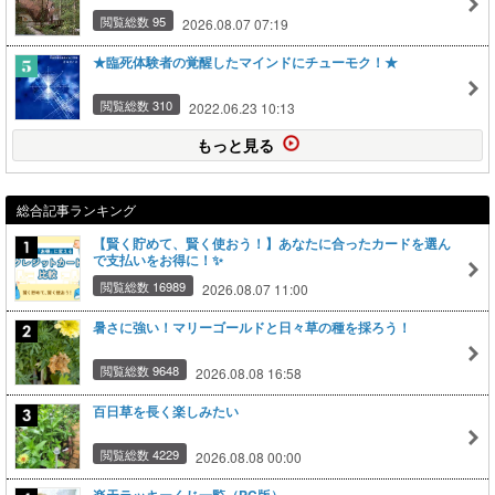
閲覧総数 95
2026.08.07 07:19
★臨死体験者の覚醒したマインドにチューモク！★
閲覧総数 310
2022.06.23 10:13
もっと見る
総合記事ランキング
【賢く貯めて、賢く使おう！】あなたに合ったカードを選ん
で支払いをお得に！✨
閲覧総数 16989
2026.08.07 11:00
暑さに強い！マリーゴールドと日々草の種を採ろう！
閲覧総数 9648
2026.08.08 16:58
百日草を長く楽しみたい
閲覧総数 4229
2026.08.08 00:00