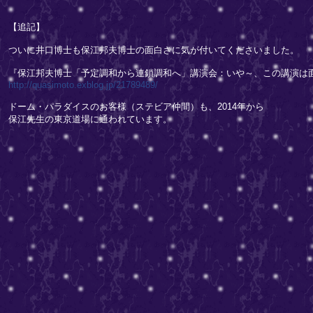
【追記】
ついに井口博士も保江邦夫博士の面白さに気が付いてくださいました。
『保江邦夫博士「予定調和から連鎖調和へ」講演会：いや～、この講演は
http://quasimoto.exblog.jp/21789489/
ドーム・パラダイスのお客様（ステビア仲間）も、2014年から
保江先生の東京道場に通われています。