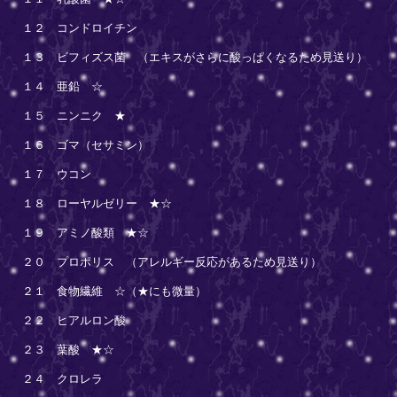
１２ コンドロイチン
１３ ビフィズス菌 （エキスがさらに酸っぱくなるため見送り）
１４ 亜鉛 ☆
１５ ニンニク ★
１６ ゴマ（セサミン）
１７ ウコン
１８ ローヤルゼリー ★☆
１９ アミノ酸類 ★☆
２０ プロポリス （アレルギー反応があるため見送り）
２１ 食物繊維 ☆（★にも微量）
２２ ヒアルロン酸
２３ 葉酸 ★☆
２４ クロレラ