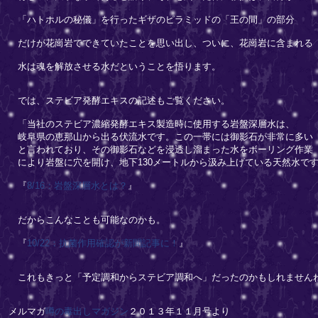
「ハトホルの秘儀」を行ったギザのピラミッドの「王の間」の部分
だけが花崗岩でできていたことを思い出し、ついに、花崗岩に含まれる
水は魂を解放させる水だということを悟ります。
では、ステビア発酵エキスの記述もご覧ください。
「当社のステビア濃縮発酵エキス製造時に使用する岩盤深層水は、
岐阜県の恵那山から出る伏流水です。この一帯には御影石が非常に多い
と言われており、その御影石などを浸透し溜まった水をボーリング作業
により岩盤に穴を開け、地下130メートルから汲み上げている天然水で
『
8/16：岩盤深層水とは？
』
だからこんなことも可能なのかも。
『
10/22：抗菌作用確認が新聞記事に！
』
これもきっと「予定調和からステビア調和へ」だったのかもしれません
メルマガ
噂の毒出しマガジン
２０１３年１１月号より