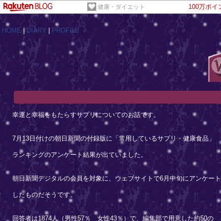
100万ポ
健康・ダイエット
HOME
|
DIARY
|
PROFILE
幸運と幸福をもたらすサプリについてのお話です。
7月13日付けの朝日新聞の付録版に「常用しているサプリ・健康食品」
ランキングのアンケート結果が出ていました。
朝日新聞デジタルの会員を対象に、ウェブサイトで6月中旬にアンケート
したものだそうです。
回答者は1874人（男性57％ 女性43％）で、編集部で用意した約50の