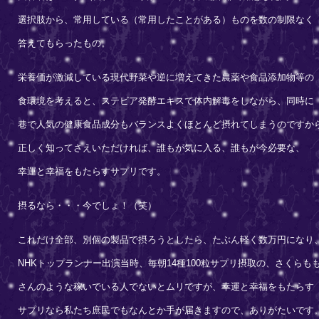
選択肢から、常用している（常用したことがある）ものを数の制限なく
答えてもらったもの。
栄養価が激減している現代野菜や逆に増えてきた農薬や食品添加物等の
食環境を考えると、ステビア発酵エキスで体内解毒をしながら、同時に
巷で人気の健康食品成分もバランスよくほとんど摂れてしまうのですか
正しく知ってさえいただければ、誰もが気に入る、誰もが今必要な、
幸運と幸福をもたらすサプリです。
摂るなら・・・今でしょ！（笑）
これだけ全部、別個の製品で摂ろうとしたら、たぶん軽く数万円になり
NHKトップランナー出演当時、毎朝14種100粒サプリ摂取の、さくらも
さんのような稼いでいる人でないとムリですが、幸運と幸福をもたらす
サプリなら私たち庶民でもなんとか手が届きますので、ありがたいです