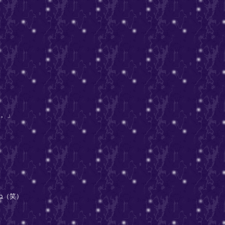
す。」
ね（笑）