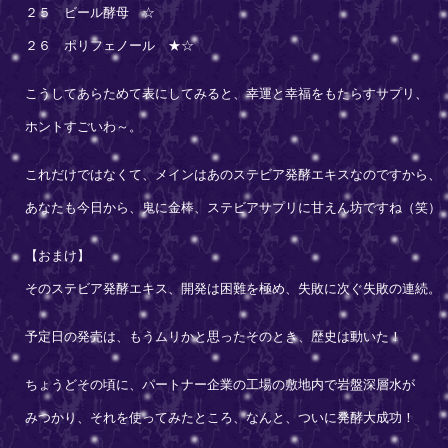
２５ ビール酵母 ☆
２６ ポリフェノール ★☆
こうしてあらためて表にしてみると、幸運と幸福をもたらすサプリ、
ホントすごいわ～。
これだけではなくて、メインはあのステビア発酵エキスなのですから、
あなたも今日から、鬼に金棒、ステビアサプリに甘えん坊ですね（笑）
【おまけ】
そのステビア発酵エキス、開発は困難を極め、失敗に次ぐ失敗の連続。
予定日の発売は、もうムリかと思ったそのとき、歴史は動いた！
ちょうどその頃に、パートナー企業の工場の敷地内で岩盤深層水が
みつかり、それを使ってみたところ、なんと、ついに発酵大成功！