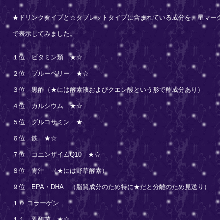
★ドリンクタイプと☆タブレットタイプに含まれている成分を、星マー
で表示してみました。
１位 ビタミン類 ★☆
２位 ブルーベリー ★☆
３位 黒酢（★には酵素液およびクエン酸という形で酢成分あり）
４位 カルシウム ★☆
５位 グルコサミン ★
６位 鉄 ★☆
７位 コエンザイムQ10 ★☆
８位 青汁 （★には野草酵素）
９位 EPA・DHA （脂質成分のため特に★だと分離のため見送り）
１０ コラーゲン
１１ 乳酸菌 ★☆