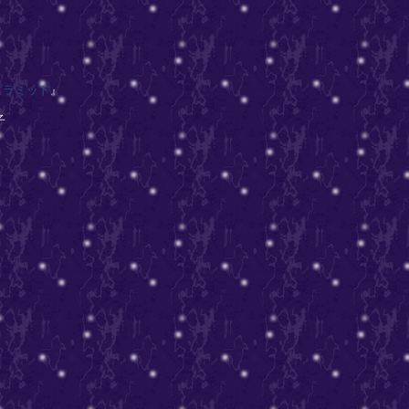
ピラミッド
』
子