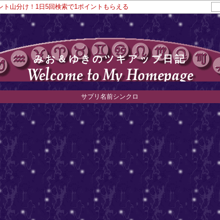
イント山分け！1日5回検索で1ポイントもらえる
みお＆ゆきのツキアップ日記
サプリ名前シンクロ