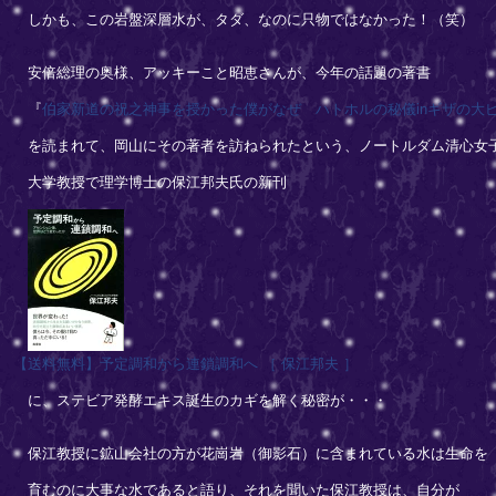
しかも、この岩盤深層水が、タダ、なのに只物ではなかった！（笑）
安倍総理の奥様、アッキーこと昭恵さんが、今年の話題の著書
『
伯家新道の祝之神事を授かった僕がなぜ ハトホルの秘儀inギザの大
を読まれて、岡山にその著者を訪ねられたという、ノートルダム清心女
大学教授で理学博士の保江邦夫氏の新刊
【送料無料】予定調和から連鎖調和へ ［ 保江邦夫 ］
に、ステビア発酵エキス誕生のカギを解く秘密が・・・
保江教授に鉱山会社の方が花崗岩（御影石）に含まれている水は生命を
育むのに大事な水であると語り、それを聞いた保江教授は、自分が