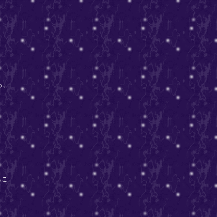
ら、
、
もこ
。