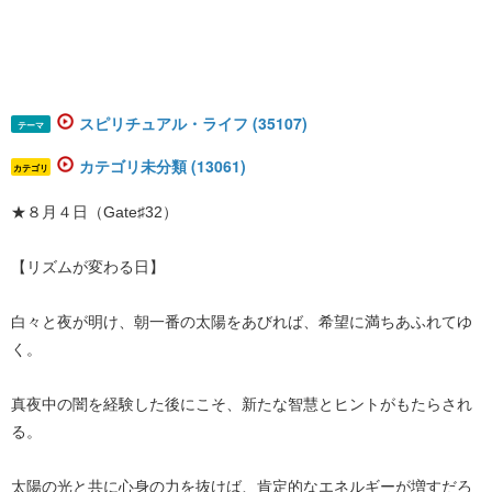
スピリチュアル・ライフ (35107)
テーマ
カテゴリ未分類 (13061)
カテゴリ
★８月４日（Gate♯32）
【リズムが変わる日】
白々と夜が明け、朝一番の太陽をあびれば、希望に満ちあふれてゆ
く。
真夜中の闇を経験した後にこそ、新たな智慧とヒントがもたらされ
る。
太陽の光と共に心身の力を抜けば、肯定的なエネルギーが増すだろ