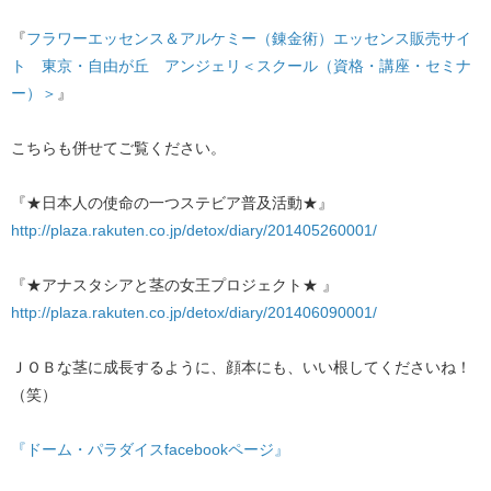
『
フラワーエッセンス＆アルケミー（錬金術）エッセンス販売サイ
ト 東京・自由が丘 アンジェリ＜スクール（資格・講座・セミナ
ー）＞
』
こちらも併せてご覧ください。
『★日本人の使命の一つステビア普及活動★』
http://plaza.rakuten.co.jp/detox/diary/201405260001/
『★アナスタシアと茎の女王プロジェクト★ 』
http://plaza.rakuten.co.jp/detox/diary/201406090001/
ＪＯＢな茎に成長するように、顔本にも、いい根してくださいね！
（笑）
『ドーム・パラダイスfacebookページ』