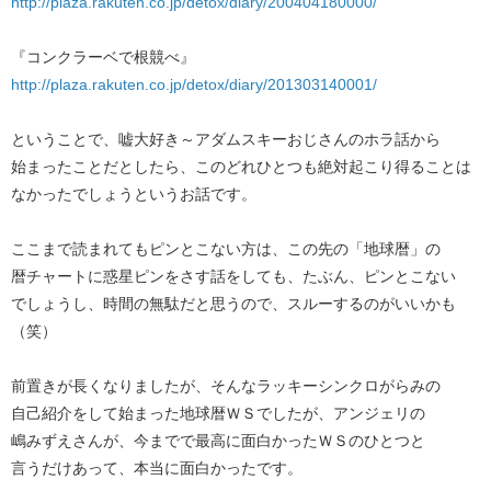
http://plaza.rakuten.co.jp/detox/diary/200404180000/
『コンクラーベで根競べ』
http://plaza.rakuten.co.jp/detox/diary/201303140001/
ということで、嘘大好き～アダムスキーおじさんのホラ話から
始まったことだとしたら、このどれひとつも絶対起こり得ることは
なかったでしょうというお話です。
ここまで読まれてもピンとこない方は、この先の「地球暦」の
暦チャートに惑星ピンをさす話をしても、たぶん、ピンとこない
でしょうし、時間の無駄だと思うので、スルーするのがいいかも
（笑）
前置きが長くなりましたが、そんなラッキーシンクロがらみの
自己紹介をして始まった地球暦ＷＳでしたが、アンジェリの
嶋みずえさんが、今までで最高に面白かったＷＳのひとつと
言うだけあって、本当に面白かったです。