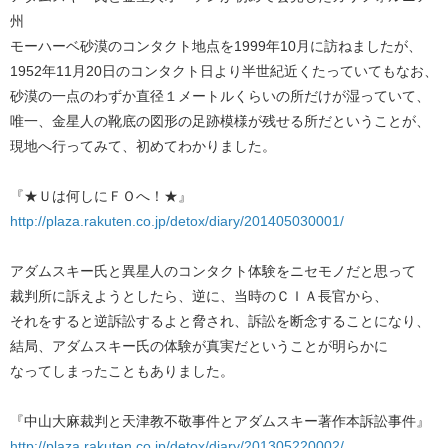
州
モーハーベ砂漠のコンタクト地点を1999年10月に訪ねましたが、
1952年11月20日のコンタクト日より半世紀近くたっていてもなお、
砂漠の一点のわずか直径１メートルくらいの所だけが湿っていて、
唯一、金星人の靴底の図形の足跡模様が残せる所だということが、
現地へ行ってみて、初めてわかりました。
『★Ｕは何しにＦＯへ！★』
http://plaza.rakuten.co.jp/detox/diary/201405030001/
アダムスキー氏と異星人のコンタクト体験をニセモノだと思って
裁判所に訴えようとしたら、逆に、当時のＣＩＡ長官から、
それをすると逆訴訟するよと脅され、訴訟を断念することになり、
結局、アダムスキー氏の体験が真実だということが明らかに
なってしまったこともありました。
『中山大麻裁判と天津教不敬事件とアダムスキー著作本訴訟事件』
http://plaza.rakuten.co.jp/detox/diary/201305220002/