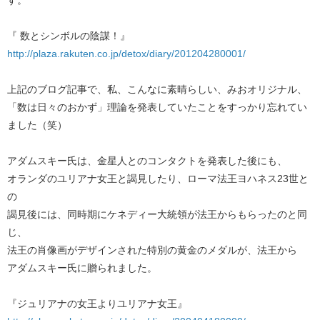
『 数とシンボルの陰謀！』
http://plaza.rakuten.co.jp/detox/diary/201204280001/
上記のブログ記事で、私、こんなに素晴らしい、みおオリジナル、
「数は日々のおかず」理論を発表していたことをすっかり忘れてい
ました（笑）
アダムスキー氏は、金星人とのコンタクトを発表した後にも、
オランダのユリアナ女王と謁見したり、ローマ法王ヨハネス23世と
の
謁見後には、同時期にケネディー大統領が法王からもらったのと同
じ、
法王の肖像画がデザインされた特別の黄金のメダルが、法王から
アダムスキー氏に贈られました。
『ジュリアナの女王よりユリアナ女王』