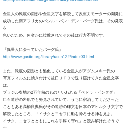
金星人の靴底の図形や金星文字を解読して反重力モーターの開発に
成功した南アフリカのバシル・バン・デン・バーグ氏は、その発表
を
急いだため、何者かに拉致されてその後は行方不明です。
『異星人に会っていたバーグ氏』
http://www.gasite.org/library/ucon122/index03.html
また、靴底の図形とも酷似している金星人がアダムスキー氏の
写真フィルムに焼き付けて後日ＵＦＯで送り届けてきた金星文字
は、
ブラジル奥地の2万年前のものといわれる「ペドラ・ピンタダ」
巨石遺跡の岩肌でも発見されていて、うちに宿泊してくださった
こともある高橋良典氏がその遺跡の碑文を日本のアヒルクサ文字で
解読したところ、「イサクとヨセフに船を降ろせる神を見よ。
イサク、ヨセフとともにこれを手厚く守れ」と読み解けたそうで
す。