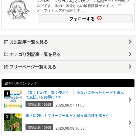
スパ4AE、マヴカプ3などのカプコン格闘ゲームの情報ブ
ログです。国内・国外からの最新情報がメイン。 アニ
メ・フィギュアの情報も少し。
フォローする
月別記事一覧を見る
カテゴリ別記事一覧を見る
フリーページ一覧を見る
総合記事ランキング
【賢く貯めて、賢く使おう！】あなたに合ったカードを選ん
で支払いをお得に！✨
閲覧総数 18668
2026.08.07 11:00
暑さに強い！マリーゴールドと日々草の種を採ろう！
閲覧総数 10106
2026.08.08 16:58