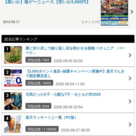
【高いか】格ゲーニュース【安いか3,000円】
2012.09.17
コメント(1)
総合記事ランキング
夏に切り戻しで繰り返し花を咲かせる植物 ペチュニア バー
ベナ…
閲覧総数 7463
2026.08.05 00:00
【3,000ポイント進呈×抽選キャンペーン実施中】楽天でんき
で固定費見直し
閲覧総数 19005
2026.08.04 11:00
元気だったK子・心配なT子・せともの市2026
閲覧総数 3044
2026.08.06 22:54
楽天ラッキーくじ一覧（PC版）
閲覧総数 11199095
2026.08.07 08:35