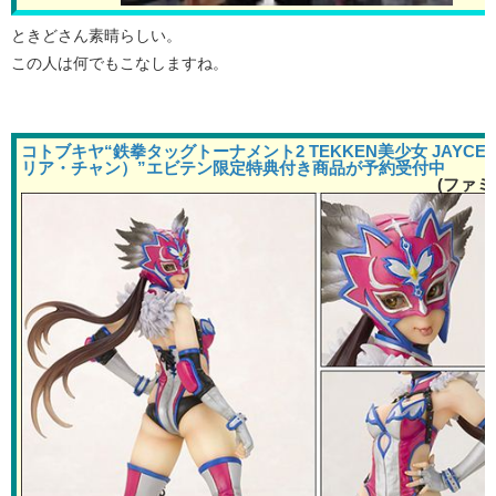
ときどさん素晴らしい。
この人は何でもこなしますね。
コトブキヤ“鉄拳タッグトーナメント2 TEKKEN美少女 JAYCE
リア・チャン）”エビテン限定特典付き商品が予約受付中
(ファミ通