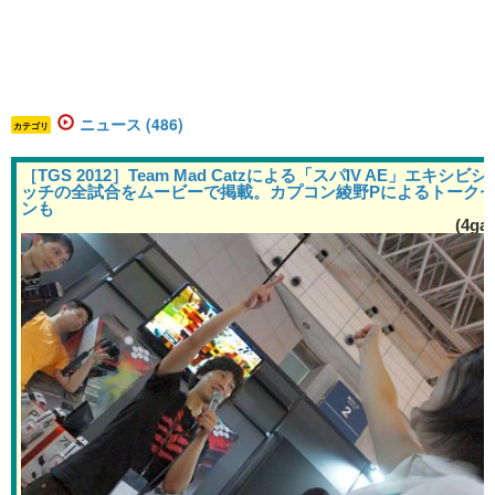
ニュース (486)
カテゴリ
［TGS 2012］Team Mad Catzによる「スパIV AE」エキシビ
ッチの全試合をムービーで掲載。カプコン綾野Pによるトーク
ンも
(4ga