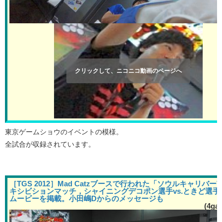
クリックして、ニコニコ動画のページへ
東京ゲームショウのイベントの模様。
全試合が収録されています。
［TGS 2012］Mad Catzブースで行われた「ソウルキャリバー
キシビションマッチ，シャイニングデコポン選手vs.ときど選手
ムービーを掲載。小田嶋Dからのメッセージも
(4ga