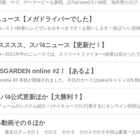
スパ4AE 中国大会、開催。マゴ、ゲーマービーも参戦。(17utt.com)スパ4AE、海外勢とのファーストコンクト、初戦は中国？もっとも、エキシビションマッチのみだったようです。■大会動画リンクスパ4AE 中国大会 part1(33:40～)ゲーマービー(アドン)エキシビションマッチスパ4AE 中国大会 part2(12:20～)マゴインタビュー(14:50～)マゴ(フェイロン)エキシビションマッチ両者とも実力差を見せつけた感じですね。他にも対戦は行われたみたいですが、動画が見つかりませんでした…マヴカプ3 ダンテ ミリオンカラット珍現象ミリオンカラットを発動後、すぐにXファクターを発動させると短時間ですが、氷の判定を残したまま動けるようです。マヴカプ3 スペンサー バグDeskさん、以前出ていた
ニュース【メガドライバーでした】
スススス、スパ4ニュース【更新だ！】
GARDEN online #2！【あるよ】
】スパ4公式更新ほか【大勝利？】
ル動画その６ほか