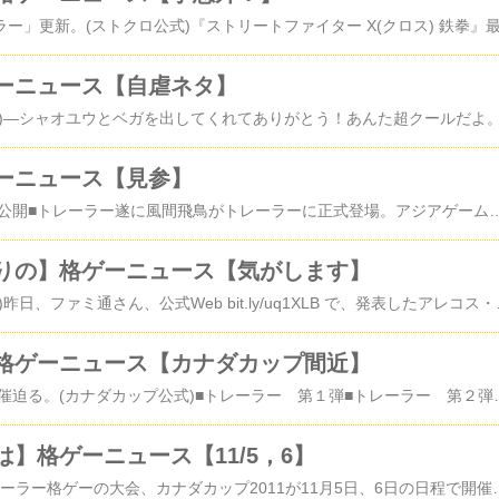
ーニュース【自虐ネタ】
ーニュース【見参】
ストクロ 新トレーラー公開■トレーラー遂に風間飛鳥がトレーラーに正式登場。
りの】格ゲーニュース【気がします】
小野Ｐ動静(ツイッター)昨日、ファミ通さん、公式Web bit.ly/uq1XLB で、発表したアレコス・・・ 賛否分かれましたね。 こりゃぁ、捻らないヤツも作り始めておいた方がいいかなぁ～ 直球勝負っぽいヤツを。―性能じゃなくキャラが好きで使ってる人にとってはかなり大事な要素なのでストレートにかっこいいのお願いしますネタで、無いヤツも考えますっ。―カラーエディットを入れてくれてありがとう！オンライン格ゲーとして、とても楽しくなりそうな要素ですね！ありがとう！SCE から鉄拳印鑑貰っちゃいましたなんでっ
格ゲーニュース【カナダカップ間近】
カナダカップ2011 開催迫る。(カナダカップ公式)■トレーラー 第１弾■トレーラー 第２弾各国の強豪プレイヤーが集う格ゲーイベント、カナダカップ2011の開催が迫っています。トレーラーを見れば一目瞭然の、凄いメンバーが集結。大会は１１月５日、６日の２日間に渡って開催される模様。開場時間は両日とも朝８時からですが、時差がありますので、日本時間では１１月６日の深夜０時頃、開場になると思われます。が
】格ゲーニュース【11/5，6】
Canada Cup 2011 トレーラー格ゲーの大会、カナダカップ2011が11月5日、6日の日程で開催されるようです。各国からのゲスト参加者の紹介トレーラー第１弾といったところでしょうか。日本からはときど、マゴ、ボンちゃん、瞬獄ノイローゼと豪華メンバーが参戦予定。(敬称略)残る一人は果たして？しかし、これがカナダ人から見た日本のイメージ…？ブレード・ランナーみたい。さくら コンボ動画 by Deskさん 屈指のコンボキャラ、さくら。ここまで繋がるとは…『ブレイブルー』の壁紙が毎週火曜日に配信(ファミ通.co