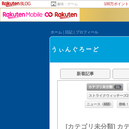
100万ポイン
趣味・ゲーム
ホーム
|
日記
|
プロフィール
うぃんぐろーど
新着記事
カテゴリ未分類
31
ストライクウィッチーズ2
ニュース
486
侵略
[カテゴリ未分類] カ