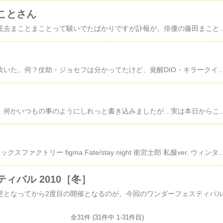
ことさん
俳優・藤田まことさん死去まことまことって騒いでたばかりですが訃報が。俳優の藤田まことさんが亡くなられたそうです。藤田まことさんといえば「必殺」シリーズ。学生の頃、自分の周辺で局地的に流行り、結構はまりました。ちょうど学校に行ってる間に放送していた為、ビデオ録画して視聴したもんです。藤田まことさん扮する中村主水は、普段のうだつの上がらなさと、仕事人モードでの冷酷さのギャップが面白いキャラでした。「ムコ殿！」って菅井きんにいびられてる姿が懐かしい。んで、この主人公、殺しが物凄く地味なんですよね。「どーもどーも、八丁堀でさぁ。ダンナ、実はね、近くで殺しがあったらしくて見回りしてるんですよ、へっへっへ」とか言って、無警戒なターゲットに容易く接近し、ブスリ。むーざんむざん。まあ本来の意味での暗殺ってこんなも
シマゾウレポートみて吹いた。何？仗助・ジョセフは分かってたけど、覚醒DIO・キラークイーンとか…超像可動始まりすぎ…こりゃあ吉良吉影も確定ですね。吉良は全編通しても一・二を争うくらい好きなキャラなんで絶対買います。あの小者ッぷりがなんともベネ。前置きはここまで。キン肉マン関係がスゲェ。ジョジョは大好きだけど、やっぱ肉メン最高ですよ。直撃世代なモンで。牛、戦争、不死鳥かぁ…良いなぁ。しかし運命の五王子から来るとは、
ワンフェスがどうとか、何かいつもの事のようにしれっと書き込みましたが…実は本日からこのブログは開始したのです・・・運悪く立ち会ったアナタは歴史的な一日を私と共有してしまった訳です^q^決意も無く、覚悟も無く、道理も無く、ただ己の欲望のままに力を使い溺れる糞
最近こうた。特典付■マックスファクトリー figma Fate/stay night 衛宮士郎 私服ver. ウィンターキャンペーン■マックスファクトリー f
ィバル 2010［冬］
全31件 (31件中 1-31件目)