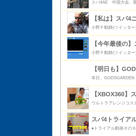
【私は】スパ4
【今年最後の】
【明日も】GODS
【XBOX360
スパ4トライア