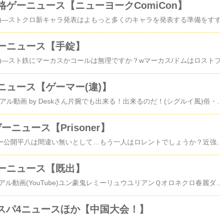
ゲーニュース【ニューヨークComiCon】
ーニュース【手錠】
ニュース【ゲーマー(違)】
サードOE ケントライアル動画 by Deskさん片腕でも出来る！出来るのだ！(シグルイ風)俗・星影円舞の怪どうやら分身の当たり判定が影響してるようで、様々な怪現象が。最後のネタに至っては
ゲーニュース【Prisoner】
ストクロ、新トレーラー公開平八は間違い無いとして…もう一人はロレントでしょうか？近強Ｋ？？これはよく分かりませんこのベルトと服の生地の色は…指ぬきグローブ。ロレントステージ？しかし、ラストはショーンの投げてるバスケットボール。…もしや、ショーン出場フラグ？今回はトレーラーが"良い意味で"わかりづらいですね。東京ゲームショウでの発表が楽しみです。小野Ｐ動静(ツイッター)こんにちは、フォロワーの皆さん。長い時間つぶやかず、すみませんでした。東京ゲームショウ用のトレーラーの準備は最終段階です。東京ゲームショウに関する全てを管理しているところです！新情報がたくさんありますよ！お、いぶきのパートナーも発表かな？ストクロ、東京ゲームショウにてプレイアブル出展決定。(カプコン公式)いよいよ日本発のプレイアブル出展です。小野Ｐのツイッターによると、新キャラ＆新システムの発表も？なお、東京ゲームショウ2011の日程は以下のとおり。東京ゲームショウ2011●日時ビジネスデイ 9/15(木)、16(金) 10:00～17:00一般公開日 9/17(土)、18(日) 10:00～17:00●入場料中学生以上 1,200円（前売券：1,000円 ）小学生以下 無料●会場幕張メッセ千葉県千葉市美浜区中瀬２丁目１ス
ーニュース【既出】
スト3サードOE トライアル動画(YouTube)ユン豪鬼レミーリュウユリアンＱオロネクロ春麗ダッドリーいぶきまことエレナショーントゥエルヴヒューゴーアレックスヤンケントライアルモード攻略の参考に。プレーヤーの手元も見えるので分かりやすいです。ニコ生で20万人が熱狂した格闘ゲームイベント「GODSGARDEN #4」，数々の名試合が生まれた会場の空気をお届けするフォトレポートを掲載(4gamer.net)白熱したゴッズガーデン4の大会レポです。選手の当日インタビューもあり。iPhone向け「ストリートファイターIV VOLT」，「フェイロン」が9月に参戦決定(4gamer
】スパ4ニュースほか【中国大会！】