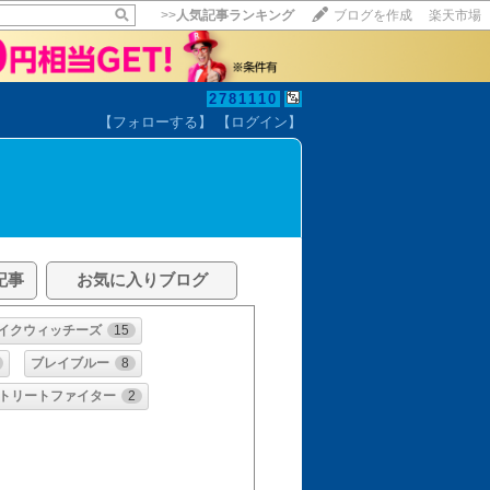
>>
人気記事ランキング
ブログを作成
楽天市場
2781110
【フォローする】
【ログイン】
記事
お気に入りブログ
イクウィッチーズ
15
ブレイブルー
8
ストリートファイター
2