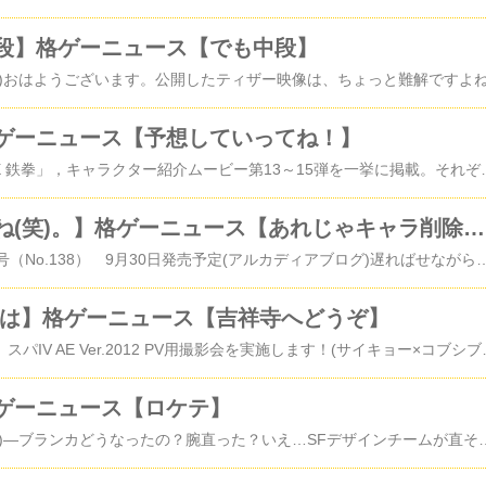
段】格ゲーニュース【でも中段】
ゲーニュース【予想していってね！】
「STREET FIGHTER X 鉄拳」，キャラクター紹介ムービー第13～15弾を一挙に掲載。それぞれに複数のキャラの姿が(4gamer.net)『ストリートファイター×（クロス）鉄拳』の“謎のムービー”を3本一挙公開(ファミ通.com)ブラジルゲームショウ開催に合わせて、ストクロのキャラ紹介ムービーが公開されました。今回はそれぞれの動画に複数のキャラが含まれており、かなりの難易度。それぞれ検証してみましょう。■その１ジュリ？ダン？c.ヴァイパー？ジュリは難しいとか言ってたじゃないですか…まんまと釣られました。ダンはブランカのアレコスっていう可能性もあるかも。ヴ
【やり過ぎだよね(笑)。】格ゲーニュース【あれじゃキャラ削除と変わらん(笑)。】
月刊アルカディア11月号（No.138） 9月30日発売予定(アルカディアブログ)遅ればせながらご紹介。ウメハラコラム、ver.2012調整について結構キツイ事を言ってます。必見。ちなみにウメハラさんが使う予定のキャラは「強いキャラ(笑)。」だそうです。【送料無料】アルカディア 2011年 11月号 [雑誌]価格：1,150円（税込、送料別）おのちんはブラジルへ向け、飛び立った！(サイキョー×コブシブログ)む、ブラジルゲームショウでは何らかの発表がされるっぽいですね。小野Ｐツイートを要チェックです。ペルソナ4 ジ・アルティメット イン マヨナカアリーナ公式更新。(P4U公式)「SPECIAL」更新。ツイッター用アイコンと壁紙が追加されました。Mad Catz，PS3，Xbox 360向けの「スパIV」イラスト入りアーケードスティックとPS3用ワイヤレスゲームパッドを再販(4gamer.net)MAD CATZのアーケードスティック、再販決定。また、PS3用のワイヤレスのパッドも登場。スティックは現在品薄ですので、再販を待っていた人も多いのでは？【送料無料】ファイトパッド フォー プレイステーション 3 （白 ワイヤレス)価格：3,980円（税込、送料別）【送料無料】スーパーストリートファイターIV アーケード ファイトスティック トーナメントエディション “S” プレイステーション 3 （白) 価格：16,800円（税込、送料別）【送料無料
人は】格ゲーニュース【吉祥寺へどうぞ】
吉祥寺ロケテストにて、スパIV AE Ver.2012 PV用撮影会を実施します！(サイキョー×コブシブログ)明日の吉祥寺ロケテにて撮影会！発表された日程は以下のとおり。スパIV AE Ver.2012 PV撮影会■場所 プラサカプコン吉祥寺 （東京都武蔵野市吉祥寺本町1-10-1いなりやビルB1F）■日時 2011年10月1日 15:00～16:00ごろ■撮影内容（写真撮影/動画撮影） スパIV AE Ver.2012 Beta をプレイしている様子 プレ
ゲーニュース【ロケテ】
小野Ｐ動静(ツイッター)―ブランカどうなったの？腕直った？いえ…SFデザインチームが直そうとしてくれているのですが…―おはようございます！明日からの吉祥寺ロケテ、鋭意参加します！（近いのでw）宜しくお願いします。また、屈託の無いご意見もアンケートに残して頂ければ幸いです。―ブラジル人のエディ、クリスティ、ブランカ、ショーンはストクロに出ないの？エディにクリスティ…とても良いですね。でも、新キャラについて話すことは出来ません。―お疲れ様です。 『ヨガブラストをもっと使える技に！』くらいはノートに書きたいですねー。 ３年ダルラーですが、ヨガブラスト全然使いません(´・ω・`)いろいろ書いてください。この3日間中にも、ROMの入れ替えも考えていますので。 宜しくお願いします。―スト鉄のカズヤ風神ステステ動画を観たのですが、 スカし過ぎてヤバいです… 鉄拳側の調整はより一層の調整をお願い致します(^_^;)すでにTGSでステステの状況はKSKさんにプレゼン（苦笑）してもらっていて、対応も表明済ですよ。ご心配なく。修理に対してアドバイス有り難う御座いました。。残念ながら、暫くは、この状態でPR活動を頑張ります。ロケテ中のROM入れ替えも検討されている模様。ver2012、まだまだ調整は続くみたいですね。なお、明日からのロケテ予定は以下のとおりです。■スパIV AE Ver.2012 Beta版ロケテスト第三回■開催日時：2011年9月30日（金）／10月1日（土）／10月2日（日）■開催場所：プラサカプコン吉祥寺 東京都武蔵野市吉祥