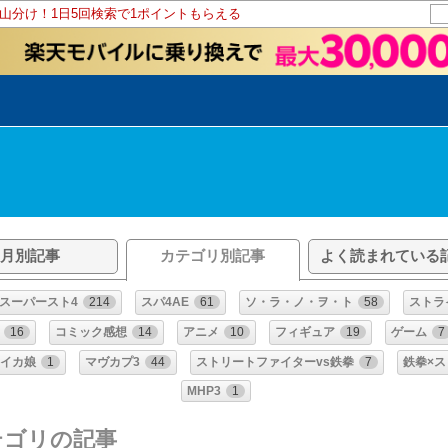
ト山分け！1日5回検索で1ポイントもらえる
月別記事
カテゴリ別記事
よく読まれている
スーパースト4
214
スパ4AE
61
ソ・ラ・ノ・ヲ・ト
58
ストラ
16
コミック感想
14
アニメ
10
フィギュア
19
ゲーム
7
！イカ娘
1
マヴカプ3
44
ストリートファイターvs鉄拳
7
鉄拳×
MHP3
1
テゴリの記事