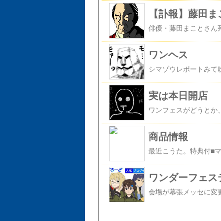
【訃報】藤田ま
ワンヘス
実は本日開店
商品情報
ワンダーフェステ