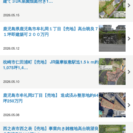
建て３DK菜園畑庭付き1…
2026.05.15
鹿児島県鹿児島市牟礼岡１丁目【売地】高台眺良７
１坪即建築可２００万円
2026.05.12
枕崎市仁田浦町【売地】 JR薩摩板敷駅迄1.5ｋｍ約
1,075坪1,4…
2026.05.10
鹿児島市牟礼岡2丁目【売地】 造成済み整形地約64
坪250万円
2026.05.08
西之表市西之表【売地】事業向き雑種地高台眺望良