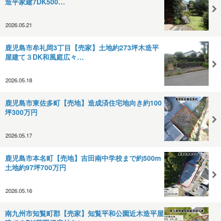
造平家建7DK500…
2026.05.21
鹿児島市牟礼岡3丁目【売家】土地約273坪木造平
屋建て３DK和風庭広々…
2026.05.18
鹿児島市東佐多町【売地】造成済住宅地向き約100
坪300万円
2026.05.17
鹿児島市本名町【売地】吉田南中学校まで約500m
土地約97坪700万円
2026.05.16
南九州市知覧町郡【売家】知覧平和公園近木造平屋