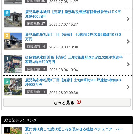
閲覧総数 85
2025.07.08 14:27
鹿児島市本城町【売家】整形地改装歴有軽量鉄骨造4LDK平
屋建400万円
閲覧総数 87
2025.07.07 15:37
鹿児島市牟礼岡1丁目【売家】 土地約62坪木造2階建4K780
万円
閲覧総数 14
2026.08.03 10:08
姶良郡湧水町川西【売家】土地8筆農地含む約2,328坪木造平
家建+納屋700万円
閲覧総数 13
2026.08.04 10:04
鹿児島市牟礼岡3丁目【売家】土地3筆約205坪建物2棟約43
坪900万円
閲覧総数 14
2026.08.02 09:36
もっと見る
総合記事ランキング
夏に切り戻しで繰り返し花を咲かせる植物 ペチュニア バー
ベナ…