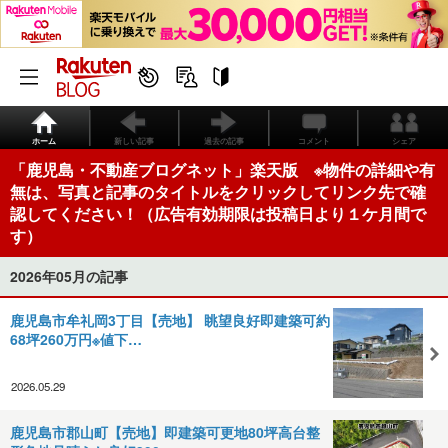
ホーム
新しい記事
過去の記事
コメント
シェア
「鹿児島・不動産ブログネット」楽天版 ※物件の詳細や有
無は、写真と記事のタイトルをクリックしてリンク先で確
認してください！（広告有効期限は投稿日より１ケ月間で
す）
2026年05月の記事
鹿児島市牟礼岡3丁目【売地】 眺望良好即建築可約
68坪260万円※値下…
2026.05.29
鹿児島市郡山町【売地】即建築可更地80坪高台整