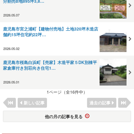
分割売B地895坪3,8…
2026.05.07
鹿児島市宮之浦町【建物付売地】土地320坪木造店
舗約15坪住宅約22坪…
2026.05.02
鹿児島市桜島白浜町【売家】木造平家５DK別棟平
家倉庫付き別荘向き住宅1…
2026.05.01
1ページ（全16件中）
新しい記事
過去の記事
他の月の記事を見る