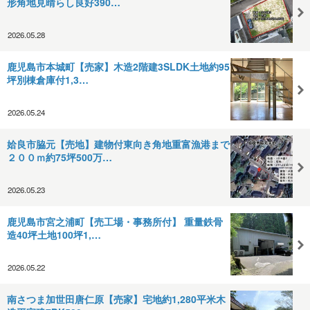
形角地見晴らし良好390…
2026.05.28
鹿児島市本城町【売家】木造2階建3SLDK土地約95
坪別棟倉庫付1,3…
2026.05.24
姶良市脇元【売地】建物付東向き角地重富漁港まで
２００ｍ約75坪500万…
2026.05.23
鹿児島市宮之浦町【売工場・事務所付】 重量鉄骨
造40坪土地100坪1,…
2026.05.22
南さつま加世田唐仁原【売家】宅地約1,280平米木