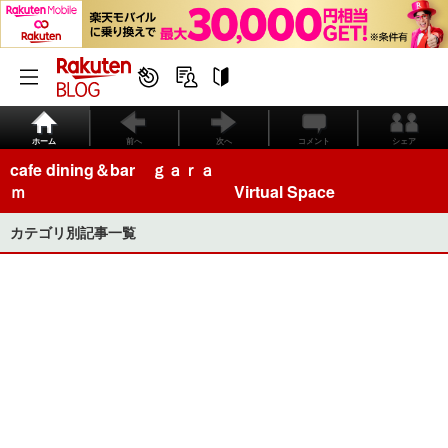
ホーム
前へ
次へ
コメント
シェア
cafe dining＆bar ｇａｒａ
ｍ Virtual Space
カテゴリ別記事一覧