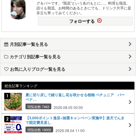
グ＆バーです。“我流”という名のもとに…。料理も我流、
語りも我流。お時間のあるときにでも、ドリンク片手に是
非立ち寄ってみてください。
フォローする
月別記事一覧を見る
カテゴリ別記事一覧を見る
お気に入りブログ一覧を見る
総合記事ランキング
夏に切り戻しで繰り返し花を咲かせる植物 ペチュニア バー
ベナ…
閲覧総数 7463
2026.08.05 00:00
【3,000ポイント進呈×抽選キャンペーン実施中】楽天でんき
で固定費見直し
閲覧総数 19005
2026.08.04 11:00