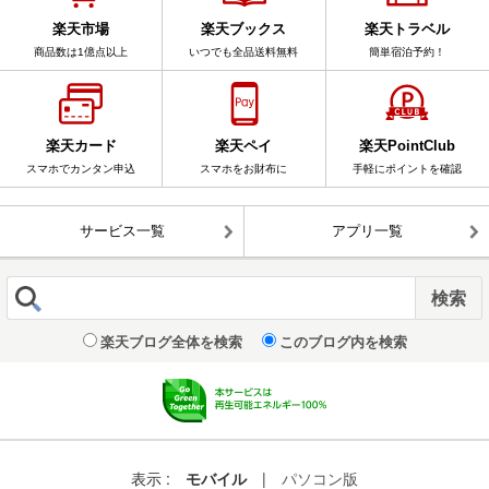
楽天市場
楽天ブックス
楽天トラベル
商品数は1億点以上
いつでも全品送料無料
簡単宿泊予約！
楽天カード
楽天ペイ
楽天PointClub
スマホでカンタン申込
スマホをお財布に
手軽にポイントを確認
サービス一覧
アプリ一覧
楽天ブログ全体を検索
このブログ内を検索
表示 :
モバイル
|
パソコン版