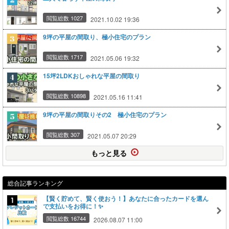
閲覧総数 1027
2021.10.02 19:36
9坪の平屋の間取り、極小住宅のプラン
閲覧総数 1717
2021.05.06 19:32
15坪2LDKおしゃれな平屋の間取り
閲覧総数 10898
2021.05.16 11:41
9坪の平屋の間取りその2 極小住宅のプラン
閲覧総数 307
2021.05.07 20:29
もっと見る
総合記事ランキング
【賢く貯めて、賢く使おう！】あなたに合ったカードを選ん
で支払いをお得に！✨
閲覧総数 16744
2026.08.07 11:00