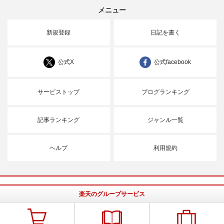
メニュー
新規登録
日記を書く
公式X
公式facebook
サービストップ
ブログランキング
記事ランキング
ジャンル一覧
ヘルプ
利用規約
楽天のグループサービス