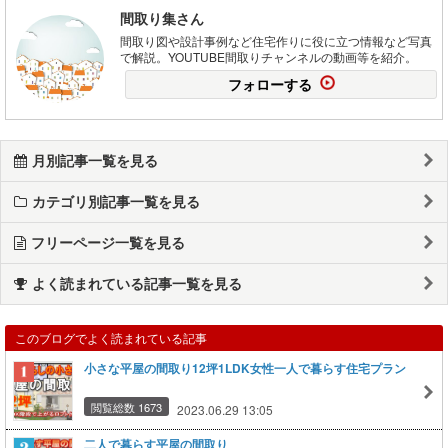
間取り集さん
間取り図や設計事例など住宅作りに役に立つ情報など写真
で解説。YOUTUBE間取りチャンネルの動画等を紹介。
フォローする
月別記事一覧を見る
カテゴリ別記事一覧を見る
フリーページ一覧を見る
よく読まれている記事一覧を見る
このブログでよく読まれている記事
小さな平屋の間取り12坪1LDK女性一人で暮らす住宅プラン
閲覧総数 1673
2023.06.29 13:05
二人で暮らす平屋の間取り