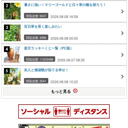
暑さに強い！マリーゴールドと日々草の種を採ろう！
閲覧総数 9247
2026.08.08 16:58
百日草を長く楽しみたい
閲覧総数 3996
2026.08.08 00:00
楽天ラッキーくじ一覧（PC版）
閲覧総数 11203488
2026.08.07 08:35
友人と価値観が似てる幸せ！
閲覧総数 2541
2026.08.08 10:22
もっと見る