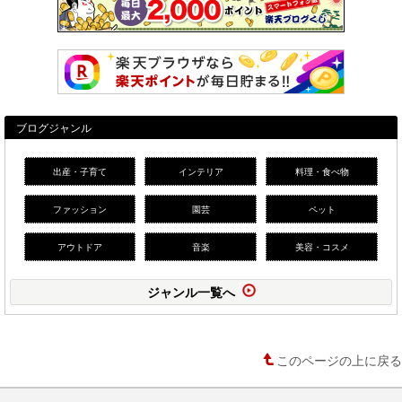
ブログジャンル
出産・子育て
インテリア
料理・食べ物
ファッション
園芸
ペット
アウトドア
音楽
美容・コスメ
ジャンル一覧へ
このページの上に戻る