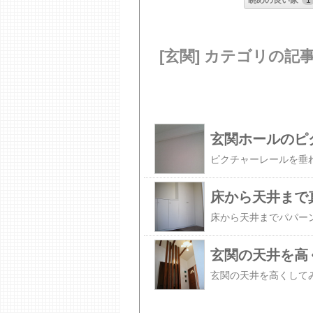
眺めの良い家
1
[玄関] カテゴリの記
玄関ホールのピ
床から天井まで
玄関の天井を高