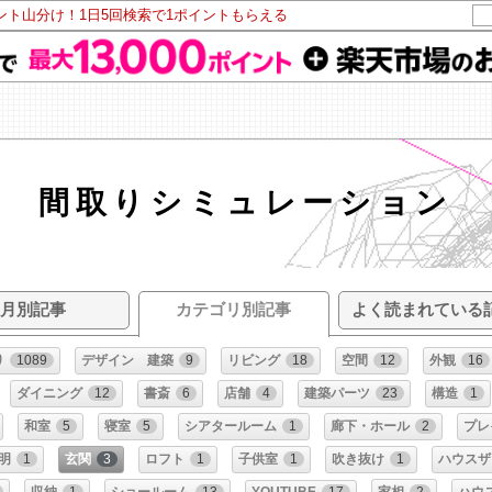
イント山分け！1日5回検索で1ポイントもらえる
間取りシミュレーション
月別記事
カテゴリ別記事
よく読まれている
り
1089
デザイン 建築
9
リビング
18
空間
12
外観
16
ダイニング
12
書斎
6
店舗
4
建築パーツ
23
構造
1
和室
5
寝室
5
シアタールーム
1
廊下・ホール
2
プレ
明
1
玄関
3
ロフト
1
子供室
1
吹き抜け
1
ハウスザ