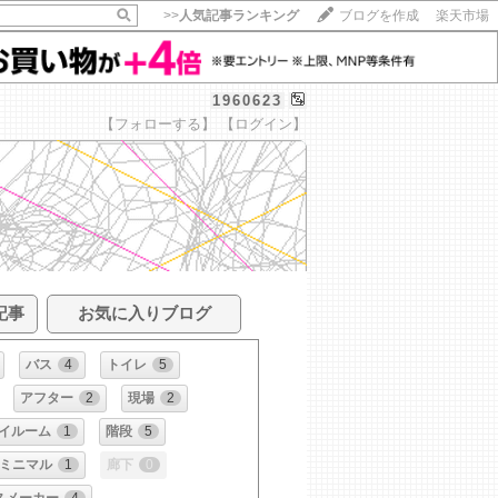
>>
人気記事ランキング
ブログを作成
楽天市場
1960623
【フォローする】
【ログイン】
記事
お気に入りブログ
バス
4
トイレ
5
アフター
2
現場
2
イルーム
1
階段
5
ミニマル
1
廊下
0