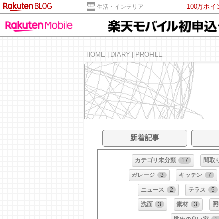
100万ポ
生活・インテリア
HOME
|
DIARY
|
PROFILE
新着記事
カテゴリ未分類
17
間取
ガレージ
3
キッチン
7
ニュース
2
テラス
5
洗面
3
素材
3
照