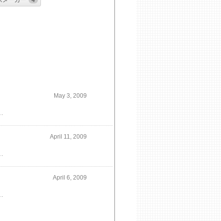
スメーカー
4
May 3, 2009
らかじめくぼみに隠します。袖の装飾はあっても無くても良いですが絵にあわせたり、スペースにメリハリをつける場合は設けます。
April 11, 2009
ものもある。つまみやﾊﾝﾄﾞﾙが大きいもの、つまみなしのものもある。玄関収納はサイズが特殊なものや大きなものの場合特注でつくる。素材にこだわったり収まりを極度にシャープにするときも特注です。白い収納の良いところは、見た目すっきりしてよいのと玄関が明るく見えるそして明るく見える分広く感じるのが白い家具の特徴ですね
April 6, 2009
も1M～1.5M通常よりも高くするだけでも効果ありです。ポイントは玄関の上に部屋を作らないこと