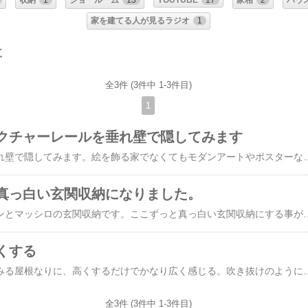
収納
1
ショールーム
13
YOUTUBE
17
家相
2
ハウ
家を建てる人が見るラジオ
1
事
全3件 (3件中 1-3件目)
1
クチャーレールを垂れ壁で隠してみます
ピクチャーレールを垂れ壁で隠してみます。絵を飾る家でなくてもモダンアートやポスターなどは飾るでしょう。そのときにレールをあ
真っ白い玄関収納になりました。
床から天井までパパーンとマッシロの玄関収納です。ここずっと真っ白い玄関収納にする事が多い最近はモダンな住宅用に白い家具が建材メーカーでもそろっているので購入しやすい既製品も見方を変えれば壊れにくく安心感はある。写真はアイカの玄関収納でカウンターもマッシロ同じ白でも各社微妙に違って、光沢のあるものやカウンターが大理石の
くする
玄関の天井を高くしてみる屋根なりに、高くするだけでかなり広く感じる。吹き抜けのように高くなくて
全3件 (3件中 1-3件目)