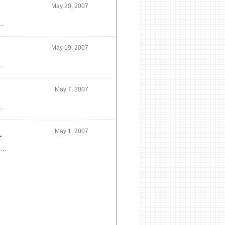
May 20, 2007
ます。全くなしとするのは特殊な工法を使うと可能になる場合があります。木造だから出来ないということはないので、景色のよい場合は大きく開いてみましょう。
May 19, 2007
す。店舗だとあるけれど、住宅ではあまり見ないですね。なぜでしょう？住宅だからといって間接照明をしてはいけないという法律はありません。すっきりとオリジナルの照明をデザインしてみませんか？
May 7, 2007
る。２階の子供室にふすまを設け、開放すると居間と交われるようにしている。２階の廊下から反射して南と西日を入れいている。ガラスブロックを子供室と廊下の間に使い、個室からやわらかく廊下に自然光が差し込む。キッチンの横から反射光を入れている。意図した建築的手法を使うことでリビングは「光と交わる空間」になることが可能なのです。シダジュンエイ建築設計事務所 建築家 信太淳英
May 1, 2007
、ひずみはあります
垢材のみで組立た家の事例、手前の柱は８寸角よく聞かれるのは木造と鉄骨の違いについてです。ひとつは歪みです。木造の集成材の柱とヒノキの無垢の柱では集成材のほうが歪みません。それでも杉やヒノキの柱にしたいという需要があるのは接着材や合成された製品を使わないというこだわりではないでしょうか？化学調味料や農薬を使わない野菜を食する感覚と似ていますね。コストアップしてしまいますが歪まないのは、鉄筋コンクリート造、鉄骨造。無垢材をつかって歪みなくしてくださいというのは無理があります。多少歪んでも、私は無垢材のカウンターなどは好きですね。すごくマニアックな話しですが松本零士さんのSF漫画でよく、「合成ラーメンにしますか？」「本物のラーメンもありますよ」ってシーンあるのですけどそれと一緒ですよ本物の木を使うということはそのこと自体に価値観を見出さなければ楽しめませんねシダジュンエイ建築設計事務所 建築家 信太淳英