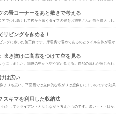
グの畳コーナーをあと敷きで考える
リビングをスキップフロアで少し高くして後から敷くタイプの畳をお施主さんが自ら購入ししいた例です。ついたてなどでコーディネートされていてモダ
でリビングをきめる！
300□の白いタイルをリビングに敷いた施工例です。床暖房で暖めてあるのとタイル自体
：吹き抜けに高窓をつけて空を見る
高窓で空を眺められるようにしました。部屋の中から空や雲が見える。自然の流れが感じられるのを現場で見るとき住
抜けは広い
幅2M弱の吹き
？スキマを利用した収納法
このスペースは座布団いれとしてクライアントと話しながら考えたものです。渋い・・・目からうろこですが隙間をつくることでおもちゃなどが