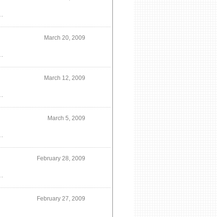
場合があるのであえて、壁に照明を集中させて天井面をすっきりとしたデザインにする方法があります。
March 20, 2009
上がったプランでは得られない効果を期待するものです。ですから、外の景色といかに溶け込むか？そういったことが間取りと窓の配置の上でよく話合わなければなりません。平面からわからない、窓の高さも重要なポイントです。
March 12, 2009
し写真の杉のフローリングは独特の温かみと肌触りもよく好きな素材です。香りも良いですね。
March 5, 2009
服を身に着けるのと同じようにあるだけでうれしいデザインのよい家具には魂が宿ってますね
February 28, 2009
ルコニーも入れるとかなりの広さになり快適です。施工例写真は屋上テラスを大きくして壁で囲みました。
February 27, 2009
した。普通よりよりちょっと高めの天井で広く感じます。上の階は天井が上がった分を部屋の床で高さを変えました。