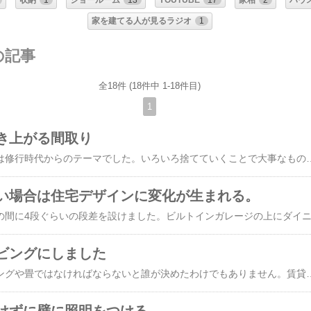
収納
1
ショールーム
13
YOUTUBE
17
家相
2
ハウ
家を建てる人が見るラジオ
1
の記事
全18件 (18件中 1-18件目)
1
き上がる間取り
ガランドウという言葉は修行時代からのテーマでした。いろいろ捨てていくことで大事なものが浮き出される見た目のデザインがすっきりしているという意味以外に大事なものを残すためにほかのものを捨てていく作業のことを含みます。人間の生活でも同様のことが言えます。なにかを重要視する場合その時間をつくるためにはその他のことに対す
い場合は住宅デザインに変化が生まれる。
ビングにしました
住宅の床材はフローリングや畳ではなければならないと誰が決めたわけでもありません。賃貸マンションはビニールの床にしなさいという法律