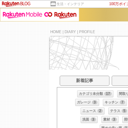
100万ポ
生活・インテリア
HOME
|
DIARY
|
PROFILE
新着記事
カテゴリ未分類
17
間取
ガレージ
3
キッチン
7
ニュース
2
テラス
5
洗面
3
素材
3
照