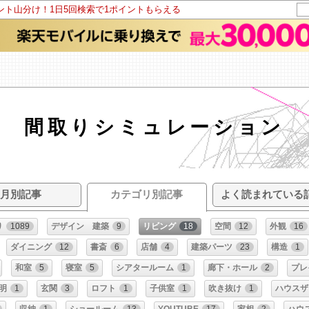
イント山分け！1日5回検索で1ポイントもらえる
間取りシミュレーション
月別記事
カテゴリ別記事
よく読まれている
り
1089
デザイン 建築
9
リビング
18
空間
12
外観
16
ダイニング
12
書斎
6
店舗
4
建築パーツ
23
構造
1
和室
5
寝室
5
シアタールーム
1
廊下・ホール
2
プレ
明
1
玄関
3
ロフト
1
子供室
1
吹き抜け
1
ハウスザ