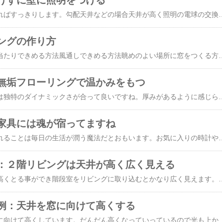
けずに壁に照明をつける
天井に照明をつけなければすっきりします。勾配天井などの場合天井が高く照明の電球の交換がしにくい
ングの作り方
住宅の窓のとり方は日当たりできめる方法風通しできめる方法眺めのよい場所に窓をつくる方法があります。窓からどのような景色に見えるかを気にしながら設計するのは注文住宅では必須事項で、分譲プランや規格住宅のすでに出来
無垢フローリングで温かみをもつ
幅の広いフローリングは独特のダイナミックさが合って良いですね。厚みがあるように感じられる
家具には魂が宿ってますね
お気に入りの家具を入れることは毎日の生活が潤う魔法だとおもいます。お気に入りの時計や
：２階リビングは天井が高く広く見える
２階リビングは天井も高くとる事ができ階段室をリビングに取り込むとかなり広く見えます。屋上テラス・バ
例：天井を窓に向けて高くする
リビングの天井を窓側に向けて高くしています。だんだん高くなっていっているので光も上から入ってくるようになりま