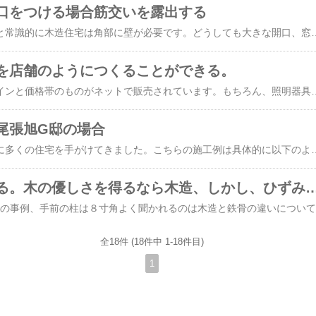
口をつける場合筋交いを露出する
構造的なことを考えると常識的に木造住宅は角部に壁が必要です。どうしても大きな開口、窓をつけたい場合、木や鉄で筋交い（すじかい）を設けることで構造計算し
を店舗のようにつくることができる。
照明器具も様々なデザインと価格帯のものがネットで販売されています。もちろん、照明器具を選ぶのも楽しいのですが、天井にちょっとした隙間を作ることで、蛍光灯の値段で間接照明をつくれてしまうので
尾張旭G邸の場合
光と交わる家をテーマに多くの住宅を手がけてきました。こちらの施工例は具体的に以下のような手法を使っています。「手摺は重要な住宅の要素だ」「窓から入る光を想像出来れば、毎朝快適だ。」「光は反射して回りこんでくる性質がある。」吹き抜けの上部東の窓から朝日を入れている2階手摺をカーボンでつくって光をやわらかく通過させている。リビングに接する和室からの二次的な光の差込を期待してい
木造住宅を考える。木の優しさを得るなら木造、しかし
↑無
全18件 (18件中 1-18件目)
1