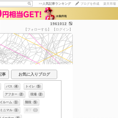
>>
人気記事ランキング
ブログを作成
楽天市場
1961012
【フォローする】
【ログイン】
記事
お気に入りブログ
バス
4
トイレ
5
アフター
2
現場
2
イルーム
1
階段
5
ミニマル
1
廊下
0