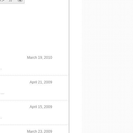
スメーカー
4
March 19, 2010
る時間をなくして集中力を高めなければもっとも大事なこと楽しい時間が奪われてしまいます。ですから生活をデザインするということは不要なものをそぎ落とすことで大事なものを浮きあがらせる作業でもあります。有限な時間を何に使うか、割り当てるかということが住み手のプランに現れるということなのではないかと考えています。
April 21, 2009
リビングとダイニングの間に4段ぐらいの段差を設けました。ビルトインガレージの上にダイニングを作ったのと敷地が傾斜しているのを利用した間取りです。敷地の利用が難しい場合は他によい事がおこる場合があるので逆に良いことを増やしてプランニングを楽しく行います。
April 15, 2009
もないのです。要するに固定したイメージ誰かがつくったうそに支配されている。実際石の床はとても肌触りが良いタイルの床もそうです。
March 23, 2009