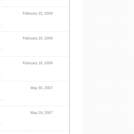
February 25, 2009
ンな和風の雰囲気が出来ていました。畳が不要のときは敷き畳を座布団のようにとりはらう仕組み。すっきりしていて美しいと思います。さすがですね。
February 20, 2009
が暖かな風合いがあるのでほのかなやわらかさも感じます。白いフローリングも最近では販売されているし白いタイルも選択肢が多くなりました。家具が映えるので私は好きですけどねこのまっ白いタイルは、デザイナーホワイトというタイルで後で知ったのですがシドニーオペラハウスの設計者ウッツォンの息子が愛用とか
February 16, 2009
宅がスペースコロニーのように感じられます。空というか宇宙が感じられて窓が贅沢な装置のように思えるのです。
May 30, 2007
抜けは想像よりも広い。平面図では立体的な広がりは想像しにくいのですが効果があることは間違いないのです。細長い吹き抜けでも明るく開放的になります。シダジュンエイ建築設計事務所 信太淳英
May 29, 2007
片付いている！隙間収納なんて近藤典子並みの発想だなあとっても気に入ってるアイデアのひとつです。スキマ収納デザイナー・・・ 信太淳英