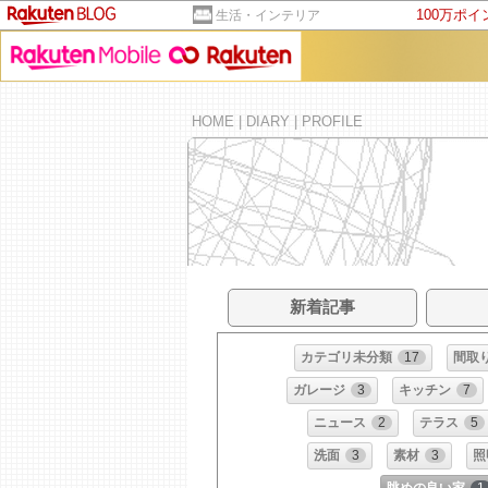
100万ポ
生活・インテリア
HOME
|
DIARY
|
PROFILE
新着記事
カテゴリ未分類
17
間取
ガレージ
3
キッチン
7
ニュース
2
テラス
5
洗面
3
素材
3
照