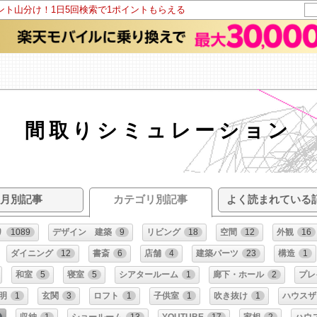
イント山分け！1日5回検索で1ポイントもらえる
間取りシミュレーション
月別記事
カテゴリ別記事
よく読まれている
り
1089
デザイン 建築
9
リビング
18
空間
12
外観
16
ダイニング
12
書斎
6
店舗
4
建築パーツ
23
構造
1
和室
5
寝室
5
シアタールーム
1
廊下・ホール
2
プレ
明
1
玄関
3
ロフト
1
子供室
1
吹き抜け
1
ハウスザ