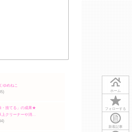
くゆめねこ
ホーム
05)
除・捨てる」の成果★
フォローする
卓上クリーナーや消…
04)
新着記事