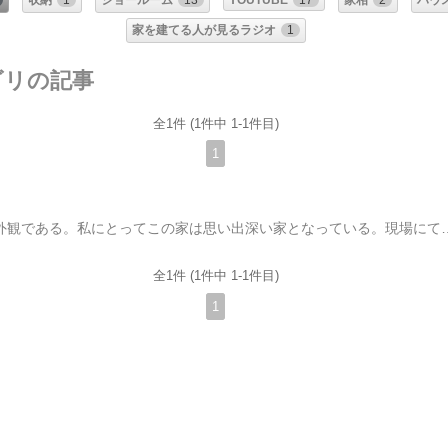
収納
1
ショールーム
13
YOUTUBE
17
家相
2
ハウ
家を建てる人が見るラジオ
1
ゴリの記事
全1件 (1件中 1-1件目)
1
画像は眺めの良い家の外観である。私にとってこの家は思い出深い家となっている。現場にて東日本の震災を経験したことがひとつ現場は強い岩盤のためほぼ感じないくらいにしかゆれなかったがその後、テレビに釘付けになったのを覚えている。3月になると毎年思い出すだろう。理解のある建て主に恵まれて、ほぼ集中力をと
全1件 (1件中 1-1件目)
1