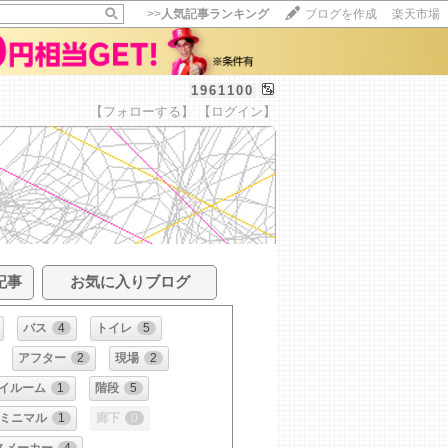
>>
人気記事ランキング
ブログを作成
楽天市場
1961100
【フォローする】
【ログイン】
記事
お気に入りブログ
バス
4
トイレ
5
アフター
2
現場
2
イルーム
1
階段
5
ミニマル
1
廊下
0