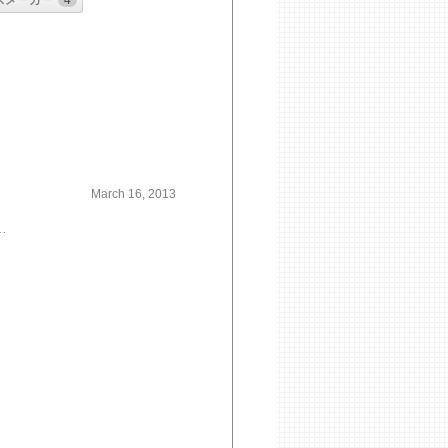
スメーカー
4
March 16, 2013
ぎらせることなくイメージどおりの形に竣工できたことそして、お世話になったサンワカンパニーの山根氏に最近見た中で一番良いできの住宅だよとお褒めをいただいたのも自分にとって最大の賞賛であった。斜面に建つ住宅内部から見た景色は格別でまるで、富裕層しか予約不能の未公開のスイートルームのようだった。