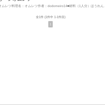
ほうれん草のグリーンオムレツ料理名：オムレツ作者：dodomeiro14■材料（1人分）ほうれん草 ☆ / 3束卵
全1件 (1件中 1-1件目)
1