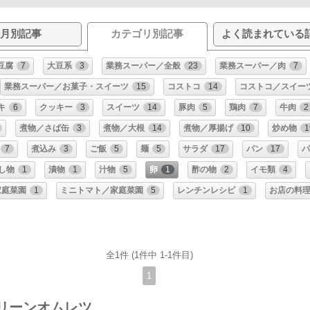
月別記事
カテゴリ別記事
よく読まれている
豆腐
7
大豆系
3
業務スーパー／全般
23
業務スーパー／肉
7
業務スーパー／お菓子・スイーツ
15
コストコ
14
コストコ／スイー
キ
6
クッキー
3
スイーツ
14
豚肉
5
鶏肉
7
牛肉
2
煮物／さば缶
3
煮物／大根
14
煮物／厚揚げ
10
炒め物
1
7
煮込み
3
ご飯
5
麺
5
サラダ
17
パン
17
パ
し物
1
漬物
1
汁物
5
卵
1
酢の物
2
イモ類
4
家庭菜園
1
ミニトマト／家庭菜園
5
レンチンレシピ
1
お店の料
全1件 (1件中 1-1件目)
1
リーンオムレツ