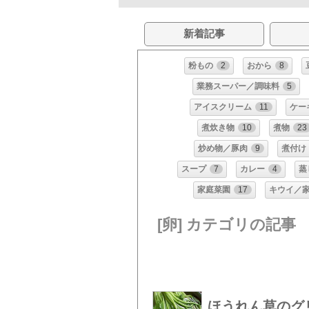
新着記事
粉もの
2
おから
8
業務スーパー／調味料
5
アイスクリーム
11
ケー
煮炊き物
10
煮物
23
炒め物／豚肉
9
煮付け
スープ
7
カレー
4
蒸
家庭菜園
17
キウイ／
[卵] カテゴリの記事
ほうれん草のグ