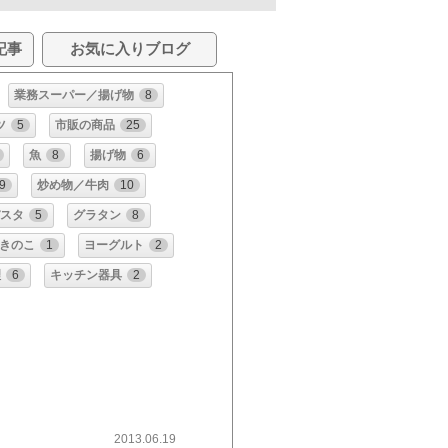
記事
お気に入りブログ
業務スーパー／揚げ物
8
ツ
5
市販の商品
25
魚
8
揚げ物
6
9
炒め物／牛肉
10
スタ
5
グラタン
8
きのこ
1
ヨーグルト
2
理
6
キッチン器具
2
2013.06.19