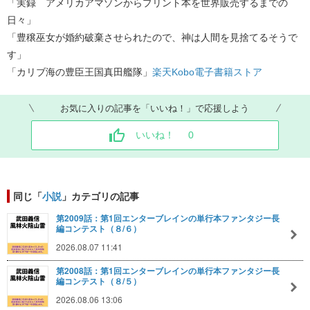
「実録 アメリカアマゾンからプリント本を世界販売するまでの
日々」
「豊穣巫女が婚約破棄させられたので、神は人間を見捨てるそうで
す」
「カリブ海の豊臣王国真田艦隊」​
楽天Kobo電子書籍ストア
お気に入りの記事を「いいね！」で応援しよう
いいね！
0
同じ「
小説
」カテゴリの記事
第2009話：第1回エンターブレインの単行本ファンタジー長
編コンテスト（８/６）
2026.08.07 11:41
第2008話：第1回エンターブレインの単行本ファンタジー長
編コンテスト（８/５）
2026.08.06 13:06