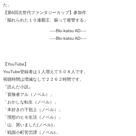
た」
【第6回次世代ファンタジーカップ】参加作
「陥れられた１０連覇王、蘇って復讐する」
----Blo-katsu AD----
----Blo-katsu AD----
【YouTube】
YouTube登録者は１人増えて５０８人です。
視聴時間は増減なしで２２６２時間です。
『読んだ小説』
「冒険者アル（ノベル）」
「おかしな転生（ノベル）」
「本好きの下剋上（ノベル）」
「理想のヒモ生活（ノベル）」
「山、買いました(ノベル)」
「戦国小町苦労譚（ノベル)」