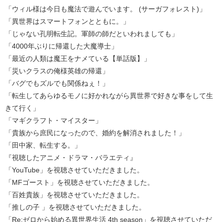
「ウィル様は今日も魔法で遊んでいます。 (サーガフォレスト)」
「異世界はスマートフォンとともに。」
「じゃない孔明転生記。軍師の師だといわれましても」
「4000年ぶりに帰還した大魔導士」
「最近の人類は魔王をナメている【単話版】」
「災いクラスの俺様英雄の帰還」
「バグでもズルでも関係ねぇ！」
「転生してあらゆるモノに好かれながら異世界で好きな事をして生
きて行く」
「マギクラフト・マイスター」
「貴族から庶民になったので、婚約を解消されました！」
「田中家、転生する。」
『視聴したアニメ・ドラマ・バラエティ』
「YouTube」を視聴させていただきました。
「MFゴースト」を視聴させていただきました。
「百姓貴族」を視聴させていただきました。
「推しの子 」を視聴させていただきました。
「Re:ゼロから始める異世界生活 4th season」を視聴させていただ