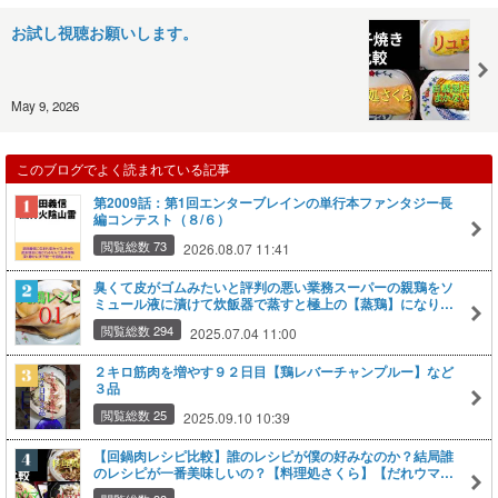
お試し視聴お願いします。
May 9, 2026
このブログでよく読まれている記事
第2009話：第1回エンターブレインの単行本ファンタジー長
編コンテスト（８/６）
閲覧総数 73
2026.08.07 11:41
臭くて皮がゴムみたいと評判の悪い業務スーパーの親鶏をソ
ミュール液に漬けて炊飯器で蒸すと極上の【蒸鶏】になりま
す。
閲覧総数 294
2025.07.04 11:00
２キロ筋肉を増やす９２日目【鶏レバーチャンプルー】など
３品
閲覧総数 25
2025.09.10 10:39
【回鍋肉レシピ比較】誰のレシピが僕の好みなのか？結局誰
のレシピが一番美味しいの？【料理処さくら】【だれウマ】
【リュウジ】【田仲】