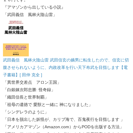
『アマゾンから出している小説』
「武田義信 風林火陰山雷」
武田義信 風林火陰山雷 武田信玄の嫡男に転生したので、信玄に切
腹させられないように、内政改革を行い天下布武を目指します【電
子書籍】[ 田仲 克全 ]
「異世界交差点 アロン王国」
「白銀錬次郎忠勝: 怪奇録」
「織田信長と世界制覇」
「祖母の遺徳で 愛獣と一緒に 神になりました」
「シンデレラのように」
「日本を脱出した妖怪が、カリブ海で、百鬼夜行を目指します 」
「アメリカアマゾン（Amazon.com）からPODを出版する方法」