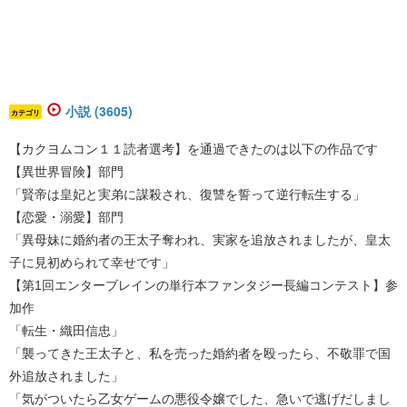
小説 (3605)
カテゴリ
【カクヨムコン１１読者選考】を通過できたのは以下の作品です
【異世界冒険】部門
「賢帝は皇妃と実弟に謀殺され、復讐を誓って逆行転生する」
【恋愛・溺愛】部門
「異母妹に婚約者の王太子奪われ、実家を追放されましたが、皇太
子に見初められて幸せです」
【第1回エンターブレインの単行本ファンタジー長編コンテスト】参
加作
「転生・織田信忠」
「襲ってきた王太子と、私を売った婚約者を殴ったら、不敬罪で国
外追放されました」
「気がついたら乙女ゲームの悪役令嬢でした、急いで逃げだしまし