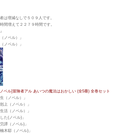
e登録者は増減なしで５０９人です。
４時間増えて２２７９時間です。
説』
ク（ノベル）」
ル（ノベル）」
トノベル]冒険者アル あいつの魔法はおかしい (全5冊) 全巻セット
転生（ノベル）」
下剋上（ノベル）」
モ生活（ノベル）」
した(ノベル)」
労譚（ノベル)」
楠木邸（ノベル)」