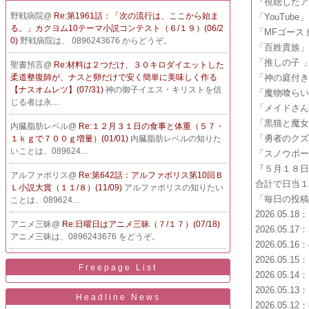
『視聴した
野戦病院@
Re:第1961話：「次の流行は、ここから始ま
「YouTu
る。」カクヨム10テーマ小説コンテスト（６/１９）(06/2
「MFゴース
0)
野戦病院は、 0896243676 からどうぞ。
「百姓貴族
「推しの子 
聖書預言@
Re:材料は２つだけ、３０キロダイエットした
柔道整復師が、ナスと卵だけで安く簡単に美味しく作る
「神の庭付
【ナスオムレツ】(07/31)
神の御子イエス・キリストを信
「魔物喰ら
じる者は永…
「メイドさ
「黒猫と魔
内臓脂肪レベル@
Re:１２月３１日の食事と体重（５７・
「勇者のク
１ｋｇで７００ｇ増量）(01/01)
内臓脂肪レベルの知りた
いことは、089624…
「スノウボ
『５月１８
アルファポリス@
Re:第642話：アルファポリス第10回Ｂ
合計で日当
Ｌ小説大賞（１１/８）(11/09)
アルファポリスの知りたい
「毎日の投
ことは、089624…
2026.05.1
アニメ三昧@
Re:日曜日はアニメ三昧（７/１７）(07/18)
2026.05.1
アニメ三昧は、0896243676 をどうぞ。
2026.05.1
2026.05.1
Freepage List
2026.05.1
2026.05.1
Headline News
2026.05.1