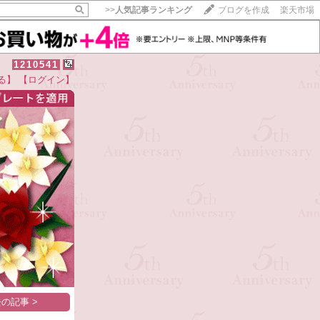
>>
人気記事ランキング
ブログを作成
楽天市場
1210541
る】
【ログイン】
【毎日開催】
15記事にいいね！で1ポイント
10秒滞在
いいね!
--
/
--
の記事 >