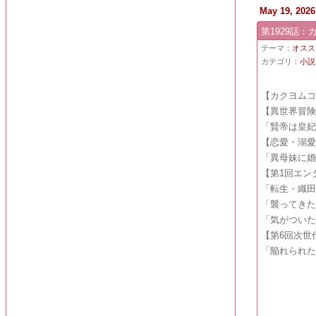
May 19, 2026
第1929話
テーマ：
オスス
カテゴリ：
小説
【カクヨム
【異世界冒
「賢帝は皇
【恋愛・溺
「異母妹に
【第1回エン
「転生・織
「襲ってき
「気がつい
【第6回次世
「陥れられ