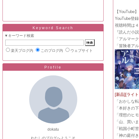
【YouTube】
YouTub
視聴時間は
Keyword Search
『読んだ小
▼キーワード検索
「アルマー
「冒険者ア
楽天ブログ内
このブログ内
ウェブサイト
Profile
[新品][ライ
「おかしな
「本好きの
「理想のヒ
「山、買いま
「戦国小町苦
dokatu
「神の庭付き
わたしのブログへようこそ