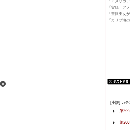
「アメリカア
「実録 ア
「豊穣巫女
「カリブ海の
×
[小説] カ
第20
第20