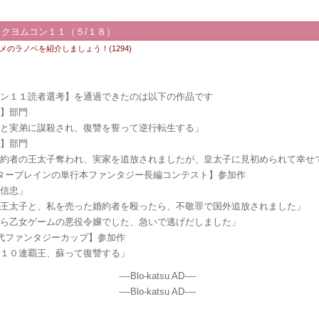
：カクヨムコン１１（５/１８）
メのラノベを紹介しましょう！(1294)
コン１１読者選考】を通過できたのは以下の作品です
険】部門
妃と実弟に謀殺され、復讐を誓って逆行転生する」
愛】部門
婚約者の王太子奪われ、実家を追放されましたが、皇太子に見初められて幸せ
ターブレインの単行本ファンタジー長編コンテスト】参加作
田信忠」
た王太子と、私を売った婚約者を殴ったら、不敬罪で国外追放されました」
たら乙女ゲームの悪役令嬢でした、急いで逃げだしました」
代ファンタジーカップ】参加作
た１０連覇王、蘇って復讐する」
----Blo-katsu AD----
----Blo-katsu AD----