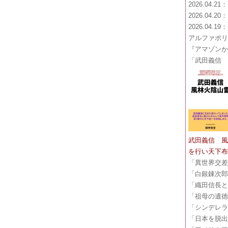
2026.04.2
2026.04.2
2026.04.1
アルファポ
『アマゾン
「武田義信
武田義信 風
を行い天下布
「異世界交
「白銀錬次郎
「織田信長
「祖母の遺徳
「シンデレ
「日本を脱出