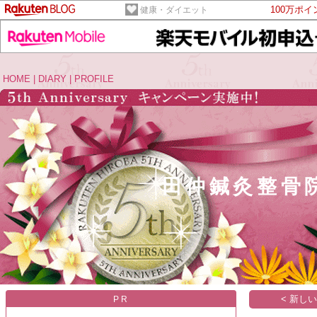
100万ポ
健康・ダイエット
HOME
|
DIARY
|
PROFILE
田仲鍼灸整骨
< 新し
PR