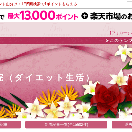
イント山分け！1日5回検索で1ポイントもらえる
【フォローす
院（ダイエット生活）
い記事
新着記事一覧(全15602件)
過去