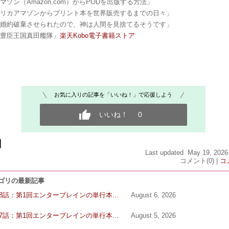
マゾン（Amazon.com）からPODを出版する方法」
メリカアマゾンからプリント本を世界販売するまでの日々」
が婚約破棄させられたので、神は人間を見捨てるそうです」
豊臣王国真田艦隊」​
楽天Kobo電子書籍ストア
お気に入りの記事を「いいね！」で応援しよう
いいね！
0
Last updated May 19, 2026
コメント(0) |
コ
テゴリの最新記事
08話：第1回エンターブレインの単行本…
August 6, 2026
07話：第1回エンターブレインの単行本…
August 5, 2026