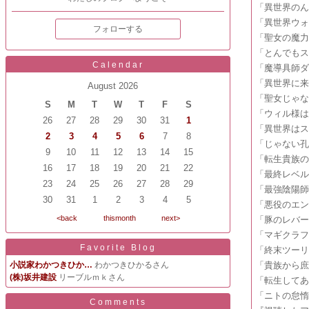
「異世界の
「異世界ウ
フォローする
「聖女の魔
「とんでも
Calendar
「魔導具師
「異世界に
August 2026
「聖女じゃ
S
M
T
W
T
F
S
「ウィル様は
26
27
28
29
30
31
1
「異世界は
2
3
4
5
6
7
8
「じゃない
9
10
11
12
13
14
15
「転生貴族
16
17
18
19
20
21
22
「最終レベ
23
24
25
26
27
28
29
「最強陰陽
30
31
1
2
3
4
5
「悪役のエ
<back
thismonth
next>
「豚のレバ
「マギクラ
Favorite Blog
「終末ツー
小説家わかつきひか…
わかつきひかるさん
「貴族から
(株)坂井建設
リーブルｍｋさん
「転生して
「ニトの怠惰
Comments