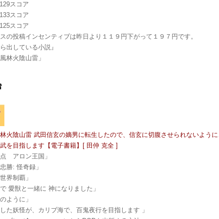
1：129スコア
0：133スコア
9：125スコア
リスの投稿インセンティブは昨日より１１９円下がって１９７円です。
から出している小説』
 風林火陰山雷」
林火陰山雷 武田信玄の嫡男に転生したので、信玄に切腹させられないように
武を目指します【電子書籍】[ 田仲 克全 ]
差点 アロン王国」
忠勝: 怪奇録」
と世界制覇」
で 愛獣と一緒に 神になりました」
ラのように」
した妖怪が、カリブ海で、百鬼夜行を目指します 」