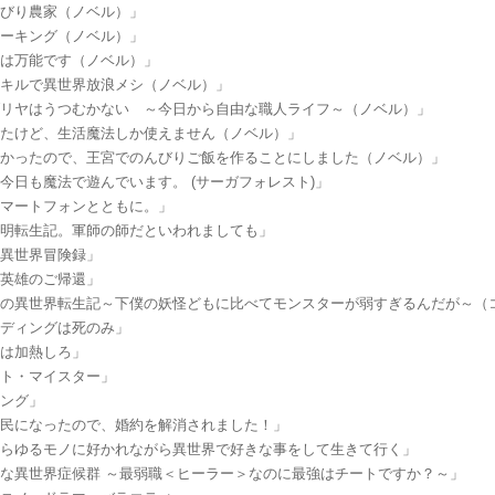
んびり農家（ノベル）」
ォーキング（ノベル）」
力は万能です（ノベル）」
スキルで異世界放浪メシ（ノベル）」
ダリヤはうつむかない ～今日から自由な職人ライフ～（ノベル）」
来たけど、生活魔法しか使えません（ノベル）」
なかったので、王宮でのんびりご飯を作ることにしました（ノベル）」
今日も魔法で遊んでいます。 (サーガフォレスト)」
スマートフォンとともに。」
孔明転生記。軍師の師だといわれましても」
の異世界冒険録」
ル英雄のご帰還」
師の異世界転生記～下僕の妖怪どもに比べてモンスターが弱すぎるんだが～（
ンディングは死のみ」
ーは加熱しろ」
フト・マイスター」
リング」
庶民になったので、婚約を解消されました！」
あらゆるモノに好かれながら異世界で好きな事をして生きて行く」
な異世界症候群 ～最弱職＜ヒーラー＞なのに最強はチートですか？～」