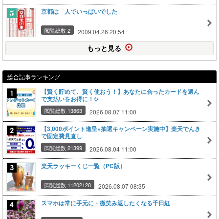
京都は 人でいっぱいでした
閲覧総数 2
2009.04.26 20:54
もっと見る
総合記事ランキング
【賢く貯めて、賢く使おう！】あなたに合ったカードを選ん
で支払いをお得に！✨
閲覧総数 13863
2026.08.07 11:00
【3,000ポイント進呈×抽選キャンペーン実施中】楽天でんき
で固定費見直し
閲覧総数 21399
2026.08.04 11:00
楽天ラッキーくじ一覧（PC版）
閲覧総数 11202128
2026.08.07 08:35
スマホは常に手元に・微笑み返したくなる千日紅