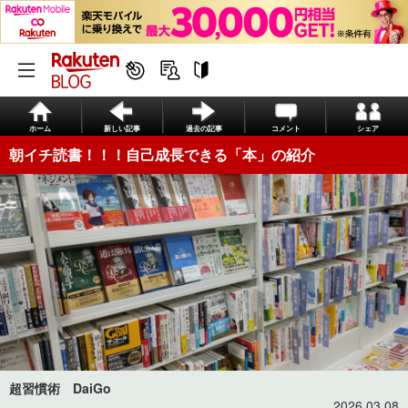
ホーム
新しい記事
過去の記事
コメント
シェア
朝イチ読書！！！自己成長できる「本」の紹介
超習慣術 DaiGo
2026.03.08