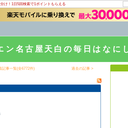
山分け！1日5回検索で1ポイントもらえる
エン名古屋天白の毎日はなに
着記事一覧(全6772件)
過去の記事 >
が