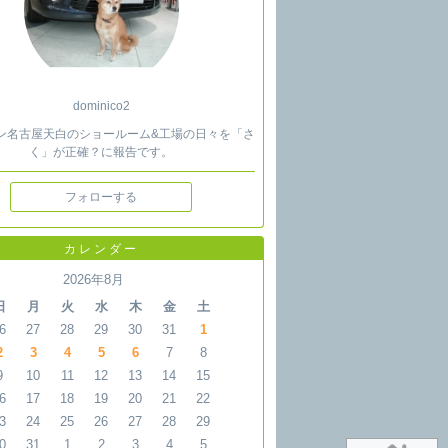
dominico2
ン名古屋天白のショールーム&工場の日々を「さ
く」が正確？に報告です。
フォローする
カレンダー
2026年8月
日
月
火
水
木
金
土
6
27
28
29
30
31
1
2
3
4
5
6
7
8
9
10
11
12
13
14
15
6
17
18
19
20
21
22
3
24
25
26
27
28
29
0
31
1
2
3
4
5