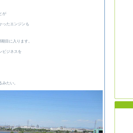
とが
かったエンジンも
43期目に入ります。
ンビジネスを
るみたい。