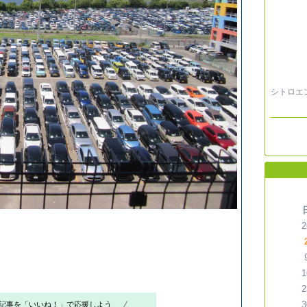
シトロエ
2
1
2
3
記事を「いいね！」で応援しよう