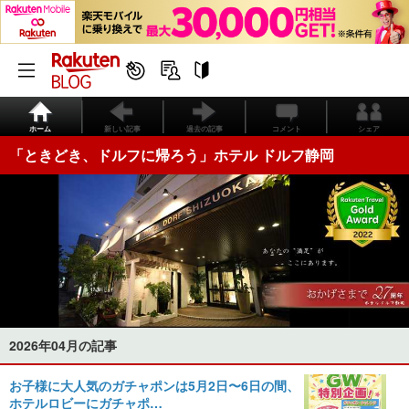
ホーム
新しい記事
過去の記事
コメント
シェア
「ときどき、ドルフに帰ろう」ホテル ドルフ静岡
2026年04月の記事
お子様に大人気のガチャポンは5月2日〜6日の間、
ホテルロビーにガチャポ…