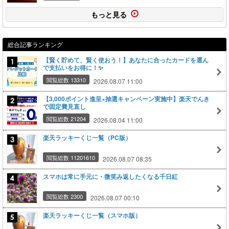
もっと見る
総合記事ランキング
【賢く貯めて、賢く使おう！】あなたに合ったカードを選ん
で支払いをお得に！✨
閲覧総数 13310
2026.08.07 11:00
【3,000ポイント進呈×抽選キャンペーン実施中】楽天でんき
で固定費見直し
閲覧総数 21204
2026.08.04 11:00
楽天ラッキーくじ一覧（PC版）
閲覧総数 11201610
2026.08.07 08:35
スマホは常に手元に・微笑み返したくなる千日紅
閲覧総数 2300
2026.08.07 00:10
楽天ラッキーくじ一覧（スマホ版）