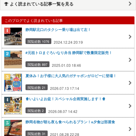
よく読まれている記事一覧を見る
このブログでよく読まれている記事
静岡駅北口のタクシー乗り場は出て左！
閲覧総数 1076
2024.12.24 20:19
#元祖トロまぐろいなり弁当 静岡駅で数量限定販売！
閲覧総数 897
2025.01.03 18:46
夏休み！お子様に大人気のガチャポンがロビーに登場！
閲覧総数 21
2026.07.13 17:14
🍿いよいよお盆！スペシャル企画実施します！🍿
閲覧総数 2
2026.08.07 14:42
静岡名物が朝も夜も食べられるプラン！※夕食は部屋食
閲覧総数 31
2021.08.28 22:28