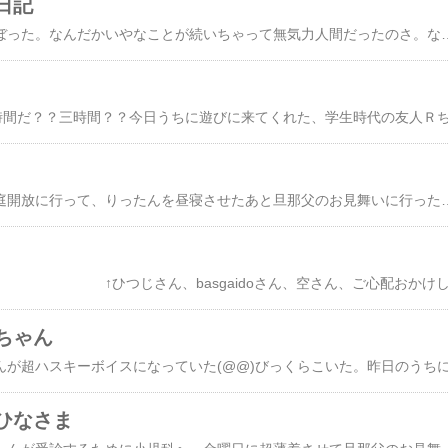
日記
いやぁ、さぼった、さぼった。なんだかいやなことが続いちゃって無気力人間だったのさ。なのに、やらなくちゃいけないことはたくさんあって。って、りったんの入園準備なんだけど。まぁ、それもだいぶ落ち着いてきて、気分も前向きになってきたのでまた日記再開。りったんの入園式に向けて私、ちょっとダイエットしたりしてます。なぜか。本当は十ウン年前の母のお下がりスーツを直したのでそれを着ていくつもりだったんだけど。母から待ったがかかり。私がプレゼントするから！！と買ってく
午前中に、幼稚園の園庭開放に行って、りったんを昼寝させたあと旦那父のお見舞いに行った。行くとやっぱりよろこんでくれるんだよね、二人とも。午前中の園庭開放でかなり癒されたかな。で、お見舞いにも行く気になった、みたいな。園庭開放もう10回くらいなんだけど、毎回会うママとお友達になったんだ～。りったんも、その人も息子ちゃんと仲よくなれたしね。やっぱり私の性格的に
ちゃん
ひなさま