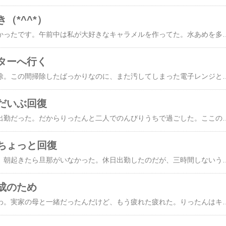
（*^^*）
今日は関東はお天気悪かったです。午前中は私が大好きなキャラメルを作ってた。水あめを多くするとキャラメルでグラニュー糖を多くするとカリカリのタフィーって感じ？？どの割合にするとカリカリになったり柔らかになったりするのかっていうのがまだイマイチつかめていないんだけど、最近はまってしまい、こればっかり作ってまする。今日はココナツ入りとコーヒー味をつくりやんした。りったんは、ココナツ入りが気に入ってそればっかり食べていた。コーヒー味も食べてみそ？？と一粒あげたら。｢からい…？？すっぱい…？？苦い…？？｣とぶつぶつ一人ごちたあと｢りったんは子供だからこっちだけでいいよ…｣と、ココナツ入りをまた食べ始めた。午後になっ
ターへ行く
今日は午前中は家で掃除。この間掃除したばっかりなのに、また汚してしまった電子レンジとかね。何でこんなにしょっちゅう汚れるんだろう、電子レンジ…。先代電子レンジがたった五年でオシャカになったので、今の電子レンジは少しでも長く持たせようとせっせと掃除してますわ。午後からは子育て支援センターへ。今日は同年代の子供が何人かいてちょっとほっとした。その中で一人仲良くなれそうな女の子が一人いるんだけど…。帰りにいきなりその子のママに｢車ですよね？申し訳ありませんが送っていってもらえませんか？｣といわれて内心びっくり。だって、方向がうちとはま逆なのに…。一瞬この人ずうずうしい人！？と
だいぶ回復
今日は旦那がお昼から出勤だった。だからりったんと二人でのんびりうちで過ごした。ここのところ気持ち的にも体的にもすっかり疲れちゃっていたからね～。私のストレス解消法はひたすら台所で好きなものを作ること。五平餅作ったり。ゴマ入りチョコ作った
ちょっと回復
今日は寝坊しちゃって。朝起きたら旦那がいなかった。休日出勤したのだが、三時間しないうちに帰ってきた…。｢会社に入れなかった…(TT)｣…要事前確認ですな（--;と、言うことで特に用事がなかったので旦那実家に遊びに行った。お昼はサ○ゼリアで。でも。実はワタクシ。サ○ゼリアのお料理が苦手なんですわ。何でだろう？？なんかどのお料理も油っぽく感じるんだよね…。あ、でもね。デザートは大好き♪だからママ友とサ○ゼリアに行くときはりったんにはちゃんと食べさせて私はもっぱらデザートばかり食べてますわ。イケナイ母親…。でも今日はそうも言ってられないので旦那ママが頼んだものと同じものをチョイスしてちゃんと食べましたわ。でも、メインのカツとセットのフランスパンはさりげなくりっ
成のため
布を買いに行きましたわ。実家の母と一緒だったんだけど、もう疲れた疲れた。りったんはキティーちゃんの布地をさっさと見つけて｢りったん、これでいい。これ以外いらない｣それを抱きかかえちゃって他をまったく見ようとしないのよ(^^;まぁ、本人がそれがいいって言うんだから、布はいいとして。他にもバイアステープとかゴムとかこまごまとした材料を買わなくちゃいけないのに早くお昼を食べようと大騒ぎ。ばぁばと一緒だとすぐにおいしいものが食べれると思ってるんだから…。よくないよねぇ…。生地を買ったあとショッピングセンターで買い物。の、前にゲームコーナー(^^;ハム太郎のお絵かきゲームをやることにしたんだけど。お絵かきの難易度を選ぶときになんと横からニョキッと手が！！小学校低学年くらいの女の子がいたずらしたのだ！！しかもいつの間にか女の子の仲間らしい男の子が二人私たちの後ろにいて今にも手を出してきそう…。りったんは目を白黒…。自分は何もしていないのに画面が突然変わったため何が起こったかわからず、泣きだしそう。いたずらした女の子は。私と目が会うとニヤニヤニヤ…。りったん初めてやるゲームだったのに難易度高くされちゃって…。ムカツク！！！！で、