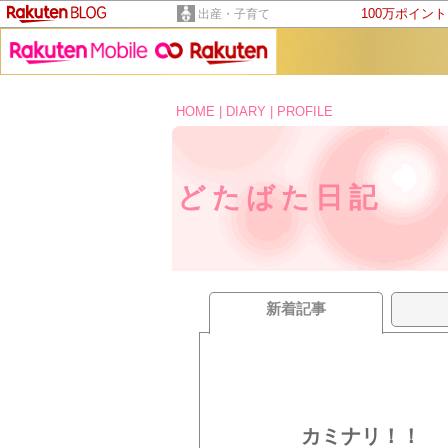
100万ポイン
出産・子育て
HOME
|
DIARY
|
PROFILE
どたばた日記
新着記事
カミナリ！！