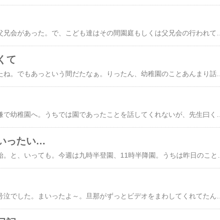
今日は幼稚園のあとに父兄会があった。で、こども達はその間園庭もしくは父兄会の行われている講堂の後方で遊ばせてください、ということになっていた。でも、りったんが講堂にいるはずもなく…。父兄会はほんの三十分ほどで終わったんだけど、私は気が気じゃなかった。終わったらすぐに園庭に駆けて行った。りったんはどこだろう？？と。ゲゲ！！りったんが宙に浮いている！！…宙に浮いているのではなく。回るジャングルジムにしがみついて回されている！！ギャーと思って駆け寄ろうとしたとたん。スポーン。音がするならこんなカンジ？？りったんがすっ飛んだ！！｢りったん！！あんた何やっとるの～！！｣慌てて駆け寄ると、りったんは｢大丈夫だよ！！｣ニカっと笑って、またジャングルジムへ…。どうもりったんはジャングルジムを回す係りらしい。そしてすっ飛んだのはこれが初めてではないらしい…。回し手はりったんを入れて三人。年長の男の子と女の子。話を聞くと二人は大柄なため回し手に抜擢されたらしい。りったんは多分…。なんとなく加わったのではないかと(--;または立候補？？？ジャングルジムの中には５、６人乗っている。りったんもたまに中に入りたがるのだが、回し手の一人の男の子がそれを許さない。理由はわからないが、同じメンバーで回したいらしい。が。りったんとその男の子＆女の子とでは体格がまるで違う。ジャングルジムも大人数が乗っていてもスピードが結構出る。何かあってからでは遅いとりったんを言葉巧みに動物小屋に誘導。ジャングルジムから引き離した。ジャングルジムの中にいる子達に、回すのを手伝ってあげてね、と言い残して。みんなか
くて
一週間がやっと終わったね。でもあっという間だたなぁ。りったん、幼稚園のことあんまり話してくれない挙句に｢りったん、幼稚園楽しくな～い♪｣と、楽しそうに言うんだよね…。先生曰く｢実に楽しそうに自由に遊んでます｣とのことなので全然心配してないけど。今、反抗期真っ盛りだからね～。天邪鬼だから素直な感想はあんまり期待してないのさ。☆☆☆☆☆☆☆☆☆☆☆☆今
今日もりったんはご機嫌で幼稚園へ。うちでは園であったことを話してくれないが、先生曰くたくましくすごしてますとのことなので、心配はないだろう…と思っていたら。油断してお迎えに遅刻しちゃったぁ(^^;わははははは。って、言ってもほんの五分くらいなんだけど。りったんにとってはされど五分だったらしい。一番に帰りの支度を終え、出入り口でスタンバっていたのにいつまでたっても私が来ないので、表情がだんだ
いったい…
いよいよ、通常登園開始。と、いっても。今週は九時半登園、11時半降園。うちは昨日のことがあるので、幼稚園に降園時間までいるつもりだった。が。しかし。園についたとたん。｢あれ？なんでルー君いるの？？｣この
…いきなりですが。大号泣でした。まいったよ～。旦那がずっとビデオをまわしてくれてたんだけど、泣き顔りったんだらけですわ。大号泣の理由は仲良しのローくんがいない