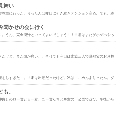
見舞い
今日は元いた街の手遊び教室に行った。りったんは昨日に引き続きテンション高め。でも、終始ご機嫌で遊んでいた。午前中いっぱいそこで遊んで、午後からは旦那実家へ。また旦那母と一緒に旦那父のお見舞いに。今日は旦那母の妹さん夫妻が来るとのことで一緒にお出迎えしたりしてちょっと疲れたかな。やっぱり、親戚とか来るときは嫁としてそばにいたほうがいいよね。って、いっても私の場合本当にお母さんのそばに
み聞かせの会に行く
やっと復活しましたわ～。うん、完全復帰といってよいでしょう！！旦那はまだゲホゲホやってるけどね(^^;今日は午前中、りったんの大好きな近所の読み聞かせの会へ。こっちにきてから初めての親子で安心して楽しむことができる場所。お友達に慣れそうな子もいるしね～♪…また男の子なんだけど。で
昨日よりはよくなってきたけど。まだ頭が痛い…。それでも今日は家族三人で旦那父のお見舞い。うちの実家の親も連れて行き。
この二日間。ああ、無理をしすぎた…。旦那は出勤だっ
ども。
午前中、元いた街へ。仲良しのロー君とヨー君、ユー君たちと寒空の下公園で遊び。午後から、旦那実家へ。実は。私達が風邪でダウンしている間、旦那父が緊急入院した…。なので、旦那母と一緒に病院へ。りったんの元気な顔見てもらって。少しでもパワーを