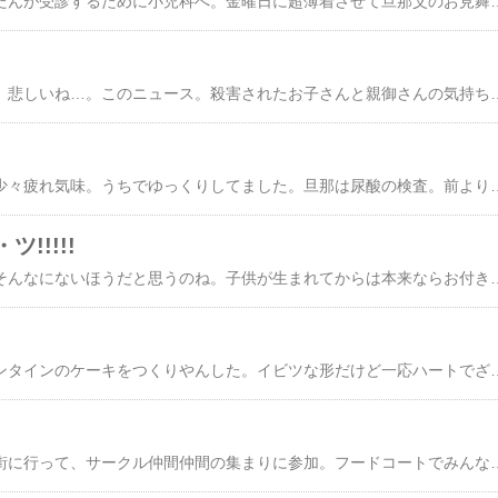
きょうは午前中はりったんが受診するために小児科へ。金曜日に超薄着させて旦那父のお見舞いに行ってからりったんくしゃみ鼻水鼻づまりが出てきてさ。おまけに昨日から目まで潤んできちゃって。旦那母にも昨日｢金曜日に薄着させてたからだよ！！｣と散々言われてしまったので。そしたら。｢花粉症もあるかもよ｣と、お医者様。花粉症！？三歳で？？でも、不思議じゃないのか。私の花粉症も大体そのくらいから出てたらしいから…。かわいそうに…。遺伝だ。…私の。午後から私の実家へ。実家にあるお雛様を飾りに。自宅のはもうとっくに飾ったんだけど。こっちはケース飾りだからね。楽チンだったの
滋賀幼稚園児殺害事件、悲しいね…。このニュース。殺害されたお子さんと親御さんの気持ちを考えると…。涙が出てきちゃう…。これがうちの子だったら…。ぞっとする。で。ちょっと気になっていることが…。容疑者は自家用車で自分の子供以外の子供達をほかの親御さんと交代でいつもは三人送迎してたんだよね？自分の子いれて四人。…チャイルドシートは？？必要ないんだろうか？五歳だとまだ、必要だよね？？幼稚園はその辺容認した上で送迎させてたってこと？うちのほうでも年中さんから『登園班』なるものでお母さんが一人ついて徒歩で５，６人を
昨日怒り過ぎたせいか少々疲れ気味。うちでゆっくりしてました。旦那は尿酸の検査。前よりは値がよくなってるようだけど。食生活、気をつけてあげないと…。旦那とりったんが午後遊びに行ってる
!!!!!
私、人の好き嫌いってそんなにないほうだと思うのね。子供が生まれてからは本来ならお付き合いしないだろうな～って人とも友達になったりして。それでも、結構うまく付き合って、苦手なタイプの人でも見方を変えると一緒にいて楽しいもんなんだな～、発見じゃん？私成長したじゃん？？とか勝手に思っていたんですが。だみだ～！！もう絶対にこの人ダメダメダメ～！！！って人出現。チョット前の日記にも書いたんだけど、うちの車狙いの人がいて。その人はちょっと～～て思っていたんだけど。うかつにもメアドを一番最初に会ったときに交換しちゃっていて。まぁ、しつこいしつこい。週に三回、四回も誘いが来るともうゲンナリ。子育て支援センターに行きましょうって言う誘いなんだけど、その人いつもタクシーで行っていて、帰りは誰かしらの車に乗って帰ってくる…というパターンなんだけど。私が誘いにのっていったら絶対に帰りはうちの車で送るようでしょ！？なんか、みえみえでムカつくんだよね。うちは今旦那父が入院してるのでそのお見舞いで忙しいのもあり、ずっと断ってたんだけど。こっちの都合をまったく省みず、メールがしつこいので、一回会ってちゃんと行ったほうがいいなと思って。で、行ったんだけど。あ～もうムカツク！！りったんは、彼女の子供が理由もなくぶってくるからヤダと部屋の片隅でおもちゃで遊んでるし（これじゃぁ、家で遊んでるのと同じだって）。彼女
遅ればせながら、バレンタインのケーキをつくりやんした。イビツな形だけど一応ハートでざんす。材料を混ぜるのと、ケーキにデコペンでハートにぬりぬりしたのはりったんがやったんだよ♪二人の合作
今日は前に住んでいた街に行って、サークル仲間仲間の集まりに参加。フードコートでみんなでランチして、バレンタインのお菓子を配って。とっても楽しかったんだけど。フードコート脇のゲーセンのゲームがやりたいとりっ単にかなりごねられて。でも、私は絶対にやらない主義なので。無視していたら。りったんたら(^^;お友達一人一人に｢ママがね、ゲームのお金くれないの。どうしよう？｣｢ママにお願いしてきてくれる？｣｢お金くれる？｣…お願いしてるよ。で、お願いされたおい友達がこれまた一人ずつ私のところに来て｢りったんがゲームやりたいんだって｣｢りったんママ助けてあげて？｣｢りったんにお金あげて｣と、お