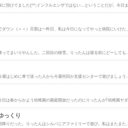
一昨日から夫婦で風邪でダウン（＞＜）旦那は一昨日、私は今日になってやっと病院にいけた。幸い二人ともインフルエンザではないようなんだけど旦那は今日仕事休んだし、私は熱がなかなか平熱に戻らない…。でも、いつも通り生活してますが(^^;旦那寝込んで私も寝込んだら我が家はひっちゃかめっちゃかですがな。りったんは今日行く予定だった読み聞
夕方から関東にも雪が降ってまいりやんした。二回目の積雪。りったんは寝る前にどーしても積もった雪が見たいと騒ぎ出し（↑情報元は旦那）窓から乗り出すようにして、積もった雪を確認してた
今日は節分だったね。今週はじめに車で送った人から今週何回か支援センターで遊びましょうと、誘いのメールがあった。でも、帰りの車での送りが目的だとやだなぁ…なんて思っちゃって。りったんもそのママさんの娘ちゃんとイマイチなじまないし。今日も誘われたんだけど、ほかに行くところがあるからと断ってしまった。で。本日行ったのは。近所の神社。そう、今日は節分。豆まきが行われると聞いたのでやってきたのだ。お隣の奥さんから｢すごい人出だよ～。｣と、聞いていたけど。すごい人出でやんした。そんな中。｢こんにちは～｣と声をかけてくれたのは。幼稚園の園庭開放と読み聞かせの会で一緒になったルー君のママだった。この春から一緒の幼稚園なんだよね。ルー君はやはりりったんと同じ幼稚園に春から通うオー君と遊んでいた。りったんは、当然のように合流。二人と遊びだした。なじむときは本当にしっくりなじんじゃうんだよね。支援センターに無理して行って、今日も帰りに送るのかなぁと思いながらいるよりずうっといいわ。そうこうしているうちに福男福女による豆まき開始。いやぁ、すさまじか
久しぶりに大
ゆっくり
今日は関東某所は一日雨降りだった。りったんはシルバニアファミリーで遊び。私はまたまたお菓子作り。今日のおやつ用にキャラメルバナナケーキ。 旦那が食前に食べるようにりんご寒天。 これはダイエット目的なので砂糖はダイエットシュガーにして尚且つ少量。あと私が食後に食べたかったので水羊羹。 これも旦那が食べる可能性があるので、ダイエットシュガーをメインに使いコクだしにちょっとだけきび砂糖を使用した。バナナケーキでお茶をしたあと、りったんとちょ