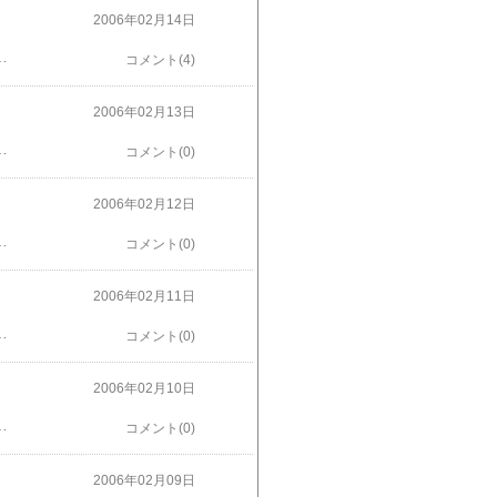
2006年02月14日
いるだけなんだよね～。役に立たないなぁ(^^;今日はバレンタインデーだったけど、出かける前に旦那母の分まで夕ご飯作っていたので、チョコまで余裕がなかったよ(;;)明日、元いた街の仲間に会うので、みんなの分のチョコは用意したんだけどいかんせん旦那の分が（滝汗い、いや、手作りしたかったからさ！！明日か明後日、ブラウニーを作ろうかと思っている。ごめんよ旦那君！！まっててくんろ～。
コメント(4)
2006年02月13日
も、うれしい♪♪午後はちょっとはなれたところにあるショッピングモールへ。りったんは久しぶりのまともなショッピングに少々興奮気味。トイザラスにも行って、小麦粉粘土を買ったよ。りったんのものを買ってあげるのって久しぶりだから、ますます興奮。帰ってもずっとテンション高かったよ～。
コメント(0)
2006年02月12日
おしゃべり。うん。ひたすらおしゃべり。これが意外と。元気の源になるらしい。おじいちゃん。またりったんと行くからね！
コメント(0)
2006年02月11日
たけど。私は。ごめんよりったん。ダウンしてます…。
コメント(0)
2006年02月10日
チャージしてもらって。元気になってほしいと思って。お父さんは思ったよりも元気だった。でも。口から何も食べられない。笑顔もどこか頼りなくて。私達は何もしてあげられないけど。少しでも回数足を運んで。応援してあげたい。いまはただそれだけ。
コメント(0)
2006年02月09日