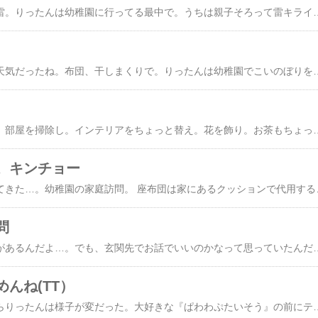
いやぁ、怖かったね、雷。りったんは幼稚園に行ってる最中で。うちは親子そろって雷キライ子ちゃんだからいつもだったら二人で震え上がってるのに。今日はりったんがいない…。仕方がないのでりったんの大好きなぬいぐるみのレッサーパンダのパンコちゃんを抱きしめてましたわ。あ～怖かった。 こんな天気だったので。今日は別の街に住むなかよしロー君に会いに行く予定だったんだけどキャンセルになった。りったん、昨日から楽しみにしていたのに…。で。おバカな私は。幼稚園の帰りにポロリ｢今日はロー君にあえなくて残念…｣と言ってしまった。うわ、やばい！！と思った瞬間｢なんで～！？｣｢ロー君に会いたいよ～｣号泣。もうここからは何を言ってもだめ。うちに帰るまで泣き続けてましたわ。 参考までに。りったん好きな人ランキング1.パパ2..ロー君3.ばぁば
今日はすっご～くいい天気だったね。布団、干しまくりで。りったんは幼稚園でこいのぼりを作ったと上機嫌で帰ってきましたわ。でも、唇に覚えのない傷ができていてちょっとびっくり。｢りったん、唇の傷どうしたの？｣こんな傷作ってくるの日常茶飯事なんだけど、一応聞いてみる。と。｢ぶわ～～ん｣！？いきなり泣き出しちゃったよ～。あとはもうなに聞いてもダメ。びっくりして出かけた園の門をもう一度くぐり、先生に聞き
私は。この日のために。部屋を掃除し。インテリアをちょっと替え。花を飾り。お茶もちょっとおいしい銘柄を準備し。まぁ、要するにだ。普段使わない気を回したわけだ。だがしかし。りったんはやってくれた。やらかしてくれた。先生がこられるというのに。幼稚園から帰っても、遊び足りないから家の中に入りたくないと号泣。仕方がないので本人のリクエストに答えて縁側でランチ。で、そのまま庭で遊び始める。先生がこられる予定時間の一時間前にりったんを呼びに行ったら。声はすれども姿が見えず。慌てて声のするほうに言ったら。家の裏にあるガス管とフェンスにはさまれた状態でお隣の奥さんと楽しげにおしゃべりしていた…。信じられん。このままでいいと言い張るりったんを制してなんとか救出し、家の中に無理やり入れようとしたら｢こんにちは～｣…あろうことか先生が来ちゃった。私が想定していた時間より15分早かった…。え～ん（；；）このときのりったんの格好。全身泥だらけ。なぜか裸足。で。このまま庭で遊んでるのかと思いきや。｢りったんも先生とおうちに入る。
。キンチョー
今になってどきどきしてきた…。幼稚園の家庭訪問。 座布団は家にあるクッションで代用することにした。お茶は冷た
問
幼稚園なのに家庭訪問があるんだよ…。でも、玄関先でお話でいいのかなって思っていたんだけど。先輩ママさんにそれを話したら｢先生には上がってもらうの～（笑）｣旦那に話したら｢…玄関先で済ませたら家庭訪問にならないだろうが｣だそうで。家庭訪問は月曜日なんだけど。ちょっと家の中片付けなくちゃなぁ。一応、和室にお通ししてお部屋に花でも飾っ
んね(TT）
事件は起きた。今朝からりったんは様子が変だった。大好きな『ぱわわぷたいそう』の前にテレビを消してしまったり。私にやけに甘えて。それでも時間どおりに家を出た。と。｢…りったん、幼稚園行かない。｣ええ！？ど、どうして！？ワケを聴いてもただ首を振るばかり。泣きもせず。わめきもせず。憎まれ口もたたかない。うつむき、その場にたたずむ。これはヤバイ。本当に参っているとき、この子はこういう態度に出るんだ。なにがあった？今朝？ううん。昨晩？いや。昨日…父兄会のときのジャングルジム！？まさか！？私は心配で仕方なかったけど、本人は楽しそうにやっていた…。理由はわからないがとにかく抱きしめた。と。「ママが抱っこしてくれたら幼稚園に行く」「大丈夫なの？」「ウン…」恐る恐る歩き出す。大丈夫だろうか？幼稚園に行きたくないというのなら、休んでもいいけど…。と。「りったん、中に乗りたかったよ」「え？」「中に乗りたかったんだよ～」とたんに。え～ん、えん、えんと泣き出した。やっぱり…！「りったん、ジャングルジムの事言ってるの？」「じゃんぐ？？」「回すやつのこと。昨日、お兄ちゃんたちと回してたやつの中に入りたかったの？」「うん…。りったん、中に入りたかった。」｢回すのイヤだった？｣｢回すの面白かったけど痛かった。｣ああ！！なんてこと～。りったん、中に乗るのを我慢して回していたんだ！！飛ばされたのはやはり痛かったんだ！つらかったんだ！！そばにいて気づいてやれなかったなんて…。私は、怪我をしたらとかトラブルになったらとかそんなことばかり考えていた。早くその場を離れることばかり…。何で飛ばされたとき