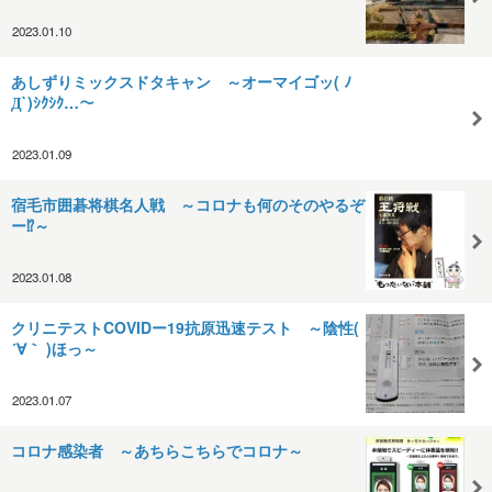
2023.01.10
あしずりミックスドタキャン ～オーマイゴッ( ﾉ
Д`)ｼｸｼｸ…～
2023.01.09
宿毛市囲碁将棋名人戦 ～コロナも何のそのやるぞ
ー⁉～
2023.01.08
クリニテストCOVIDー19抗原迅速テスト ～陰性(
´∀｀ )ほっ～
2023.01.07
コロナ感染者 ～あちらこちらでコロナ～