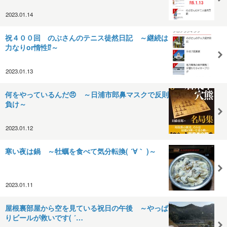
2023.01.14
祝４００回 のぶさんのテニス徒然日記 ～継続は
力なりor惰性⁉～
2023.01.13
何をやっているんだ😠 ～日浦市郎鼻マスクで反則
負け～
2023.01.12
寒い夜は鍋 ～牡蠣を食べて気分転換( ´∀｀ )～
2023.01.11
屋根裏部屋から空を見ている祝日の午後 ～やっぱ
りビールが救いです( ´…