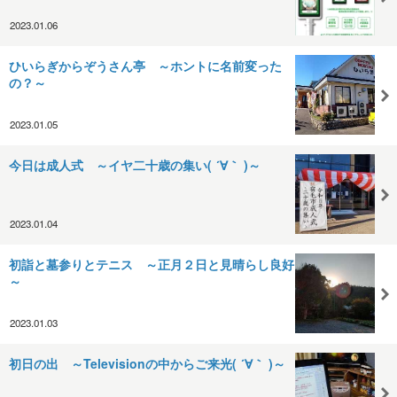
2023.01.06
ひいらぎからぞうさん亭 ～ホントに名前変った
の？～
2023.01.05
今日は成人式 ～イヤ二十歳の集い( ´∀｀ )～
2023.01.04
初詣と墓参りとテニス ～正月２日と見晴らし良好
～
2023.01.03
初日の出 ～Televisionの中からご来光( ´∀｀ )～