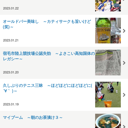
2023.01.22
オールドパー美味し ～カティサークも旨いけど
(笑)～
2023.01.21
宿毛市陸上競技場公認失効 ～よさこい高知国体の
レガシー～
2023.01.20
久しぶりのテニス三昧 ～ほどほどにほどほどに(
´∀｀ )～
2023.01.19
マイブーム ～朝のお茶漬け３～