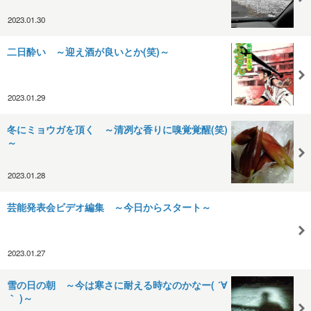
2023.01.30
二日酔い ～迎え酒が良いとか(笑)～
2023.01.29
冬にミョウガを頂く ～清冽な香りに嗅覚覚醒(笑)
～
2023.01.28
芸能発表会ビデオ編集 ～今日からスタート～
2023.01.27
雪の日の朝 ～今は寒さに耐える時なのかなー( ´∀
｀ )～