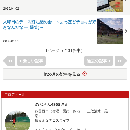
2023.01.02
大晦日のテニス打ち納め会 ～よっぽどチョキが好
きなんだなー( 爆笑)～
2023.01.01
1ページ（全31件中）
新しい記事
過去の記事
他の月の記事を見る
プロフィール
のぶさん4905さん
四国西南（宿毛・愛南・四万十・土佐清水・黒
潮
気ままなテニスライフ
のぶさんのブログへようこそ！！