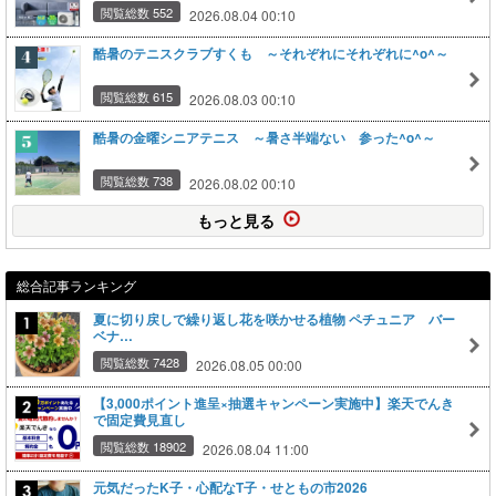
閲覧総数 552
2026.08.04 00:10
酷暑のテニスクラブすくも ～それぞれにそれぞれに^o^～
閲覧総数 615
2026.08.03 00:10
酷暑の金曜シニアテニス ～暑さ半端ない 参った^o^～
閲覧総数 738
2026.08.02 00:10
もっと見る
総合記事ランキング
夏に切り戻しで繰り返し花を咲かせる植物 ペチュニア バー
ベナ…
閲覧総数 7428
2026.08.05 00:00
【3,000ポイント進呈×抽選キャンペーン実施中】楽天でんき
で固定費見直し
閲覧総数 18902
2026.08.04 11:00
元気だったK子・心配なT子・せともの市2026