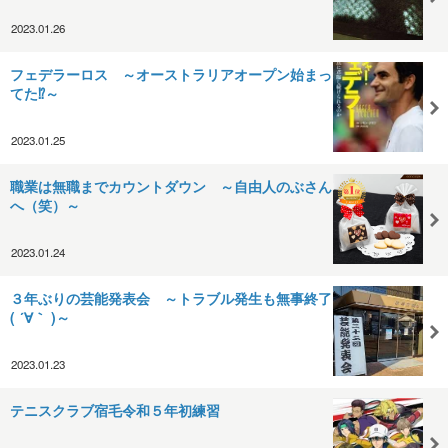
2023.01.26
フェデラーロス ～オーストラリアオープン始まっ
てた⁉～
2023.01.25
職業は無職までカウントダウン ～自由人のぶさん
へ（笑）～
2023.01.24
３年ぶりの芸能発表会 ～トラブル発生も無事終了
( ´∀｀ )～
2023.01.23
テニスクラブ宿毛令和５年初練習