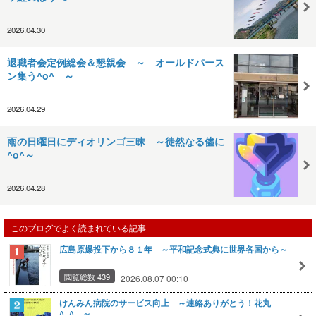
2026.04.30
退職者会定例総会＆懇親会 ～ オールドパース
ン集う^o^ ～
2026.04.29
雨の日曜日にディオリンゴ三昧 ～徒然なる儘に
^o^～
2026.04.28
このブログでよく読まれている記事
広島原爆投下から８１年 ～平和記念式典に世界各国から～
閲覧総数 439
2026.08.07 00:10
けんみん病院のサービス向上 ～連絡ありがとう！花丸
^_^ ～