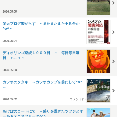
2026.05.05
楽天ブログ繫がらず ～またまたまた不具合か
^o^～
2026.05.04
ディオリンゴ継続１０００日 ～ 毎日毎日毎
日 ＞﹏＜～
2026.05.03
カツオのタタキ ～カツオカップを前にして^o^
～
2026.05.02
コメント(1)
あけぼのコートにて ～盛りを過ぎたツツジとオ
ールドテニスフリーク^o^…