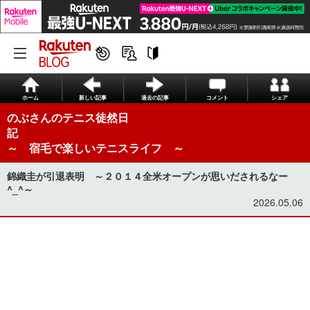
ホーム
新しい記事
過去の記事
コメント
シェア
のぶさんのテニス徒然日
～ 宿毛で楽しいテニスライフ ～
錦織圭が引退表明 ～２０１４全米オープンが思いだされるなー
^_^～
2026.05.06