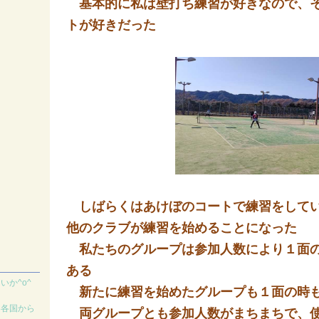
基本的に私は壁打ち練習が好きなので、そ
トが好きだった
しばらくはあけぼのコートで練習をしてい
他のクラブが練習を始めることになった
私たちのグループは参加人数により１面の
ある
か^o^
新たに練習を始めたグループも１面の時も
界各国から
両グループとも参加人数がまちまちで、使