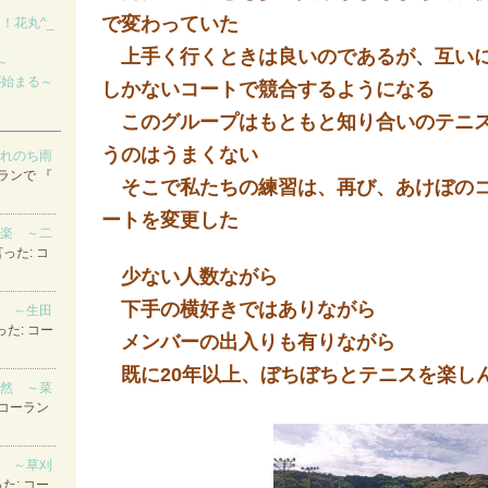
で変わっていた
！花丸^_
上手く行くときは良いのであるが、互いに
～
が始まる～
しかないコートで競合するようになる
このグループはもともと知り合いのテニス
うのはうまくない
晴れのち雨
ランで 『
そこで私たちの練習は、再び、あけぼのコ
ートを変更した
秋楽 ～二
った: コ
少ない人数ながら
下手の横好きではありながら
戦 ～生田
た: コー
メンバーの出入りも有りながら
既に20年以上、ぼちぼちとテニスを楽し
徒然 ～菜
 コーラン
３ ～草刈
た: コー