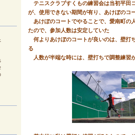
テニスクラブすくもの練習会は当初平田コ
が、使用できない期間が有り、あけぼのコ
あけぼのコートでやることで、愛南町の人
たので、参加人数は安定していた
何よりあけぼのコートが良いのは、壁打ち
土
る
人数が半端な時には、壁打ちで調整練習
5
2
9