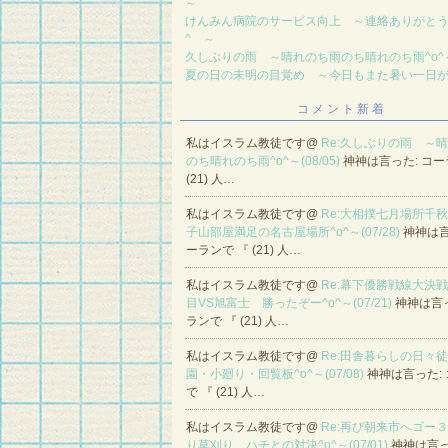
～
けんみん病院のサービス向上 ～連絡ありがとう
^ ～
久しぶりの雨 ～晴れのち雨のち晴れのち雨^o^
夏の日の未明の目覚め ～今日もまた暑い一日
コメント新着
私はイスラム教徒です@
Re:久しぶりの雨 ～
のち晴れのち雨^o^～(08/05)
神神は言った: コー
(21) 人…
私はイスラム教徒です@
Re:大相撲七月場所千
子山部屋満足の名古屋場所^o^～(07/28)
神神は言
ーランで 『 (21) 人…
私はイスラム教徒です@
Re:幕下優勝戦線大決
目VS旭富士 勝ったぞー^o^～(07/21)
神神は言っ
ランで 『 (21) 人…
私はイスラム教徒です@
Re:田舎暮らしの日々
園・小廻り・回覧板^o^～(07/08)
神神は言った:
で 『 (21) 人…
私はイスラム教徒です@
Re:再び朝来市へゴー
り草刈り ハチとの対決^o^～(07/01)
神神は言っ