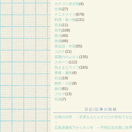
カテゴリ未分類
(4)
仕事
(27)
テニスライフ
(679)
料理・食べ物
(131)
音楽
(11)
宿毛
(108)
政治
(40)
雑感
(46)
英会話・学習
(55)
コロナ
(21)
菜園ののぶさん
(155)
スポーツ
(112)
気ままなライフ
(183)
将棋・趣味
(4)
社会
(19)
創作・小説
(9)
旅行
(81)
ブログ
(13)
写真
(7)
日記/記事の投稿
台風の功罪 ～災害をもたらすだけの存在でもない
～
広島原爆投下から８１年 ～平和記念式典に世