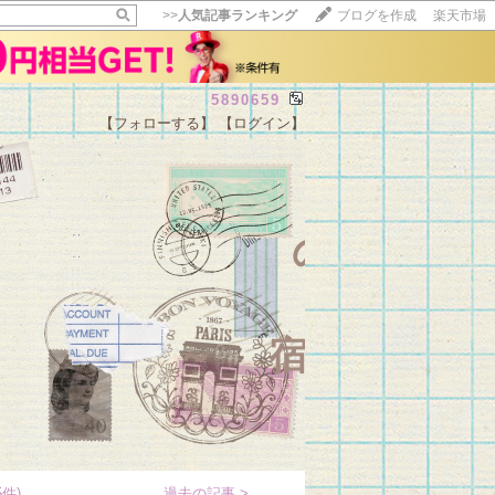
>>
人気記事ランキング
ブログを作成
楽天市場
5890659
【フォローする】
【ログイン】
【毎日開催】
15記事にいいね！で1ポイント
10秒滞在
いいね!
--
/
--
のぶさん
～ 宿毛で楽
件)
過去の記事 >