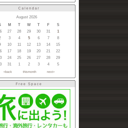
Calendar
August 2026
S
M
T
W
T
F
S
6
27
28
29
30
31
1
2
3
4
5
6
7
8
9
10
11
12
13
14
15
6
17
18
19
20
21
22
3
24
25
26
27
28
29
0
31
1
2
3
4
5
<back
thismonth
next>
Free Space