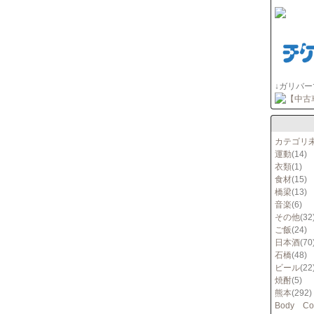
↓ガリバ
カテゴリ
運動
(14)
衣類
(1)
食材
(15)
橋梁
(13)
音楽
(6)
その他
(32
ご飯
(24)
日本酒
(70
石橋
(48)
ビール
(22
焼酎
(5)
熊本
(292)
Body Co