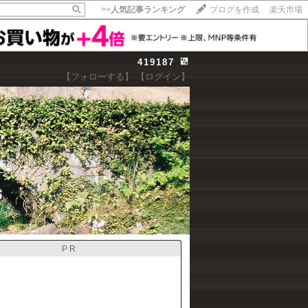
>>
人気記事ランキング
ブログを作成
楽天市場
419187
【フォローする】
【ログイン】
【毎日開催】
15記事にいいね！で1ポイント
10秒滞在
いいね!
--
/
--
PR