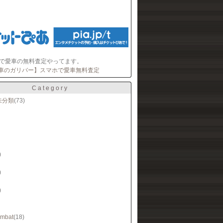
ーで愛車の無料査定やってます。
Category
未分類
(73)
)
)
)
mbat
(18)