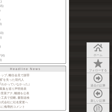
1)
55)
)
)
3)
43)
5)
)
ホーム
グ
(4)
8)
Headline News
フォローする
トップ､離任会見で謝罪
感”を失った現代人
｢わかっていなかった｣
過去の記事
写真集を巡り声明発表
本里菜アナ､離婚を公表
を工具で切断､書類送検
新しい記事
株式会社に社名変更へ
水に侮辱的コメント