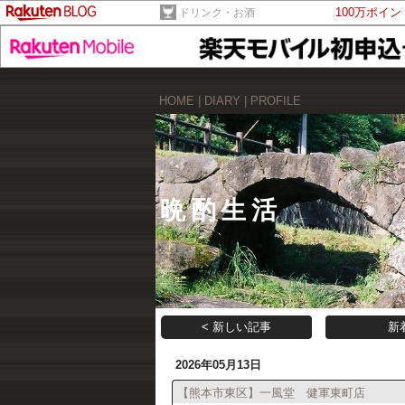
100万ポイ
ドリンク・お酒
HOME
|
DIARY
|
PROFILE
晩酌生活
< 新しい記事
新
2026年05月13日
【熊本市東区】一風堂 健軍東町店