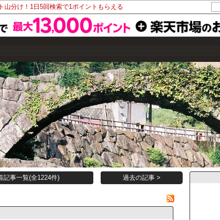
ント山分け！1日5回検索で1ポイントもらえる
着記事一覧(全1224件)
過去の記事 >