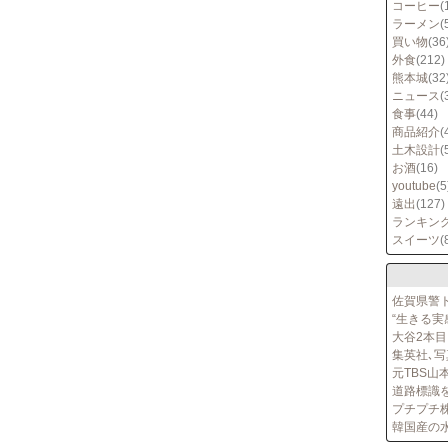
コーヒー
(
ラーメン
(
買い物
(36
外食
(212)
熊本城
(32
ニュース
(
食事
(44)
商品紹介
(
土木設計
(
お酒
(16)
youtube
(5
遠出
(127)
ランキン
スイーツ
(
佐賀県警
“生きる実
大谷2本目
集英社､
元TBS山
道路標識
プチプチ
韓国産の