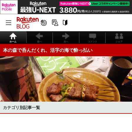
ホーム
前へ
次へ
コメント
シェア
本の森で呑んだくれ、活字の海で酔っ払い
カテゴリ別記事一覧