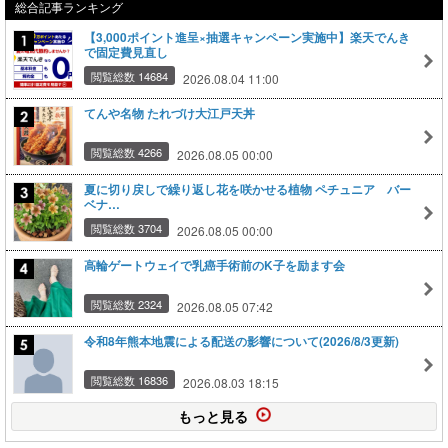
総合記事ランキング
【3,000ポイント進呈×抽選キャンペーン実施中】楽天でんき
で固定費見直し
閲覧総数 14684
2026.08.04 11:00
てんや名物 たれづけ大江戸天丼
閲覧総数 4266
2026.08.05 00:00
夏に切り戻しで繰り返し花を咲かせる植物 ペチュニア バー
ベナ…
閲覧総数 3704
2026.08.05 00:00
高輪ゲートウェイで乳癌手術前のK子を励ます会
閲覧総数 2324
2026.08.05 07:42
令和8年熊本地震による配送の影響について(2026/8/3更新)
閲覧総数 16836
2026.08.03 18:15
もっと見る