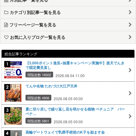
カテゴリ別記事一覧を見る
フリーページ一覧を見る
お気に入りブログ一覧を見る
総合記事ランキング
【3,000ポイント進呈×抽選キャンペーン実施中】楽天でんき
で固定費見直し
閲覧総数 16502
2026.08.04 11:00
てんや名物 たれづけ大江戸天丼
閲覧総数 4906
2026.08.05 00:00
夏に切り戻しで繰り返し花を咲かせる植物 ペチュニア バー
ベナ…
閲覧総数 5801
2026.08.05 00:00
高輪ゲートウェイで乳癌手術前のK子を励ます会