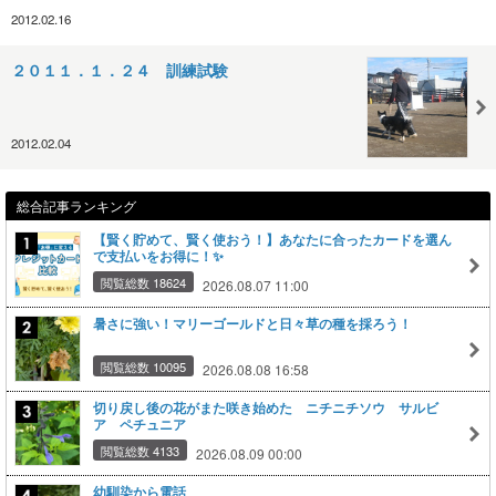
2012.02.16
２０１１．１．２４ 訓練試験
2012.02.04
総合記事ランキング
【賢く貯めて、賢く使おう！】あなたに合ったカードを選ん
で支払いをお得に！✨
閲覧総数 18624
2026.08.07 11:00
暑さに強い！マリーゴールドと日々草の種を採ろう！
閲覧総数 10095
2026.08.08 16:58
切り戻し後の花がまた咲き始めた ニチニチソウ サルビ
ア ペチュニア
閲覧総数 4133
2026.08.09 00:00
幼馴染から電話