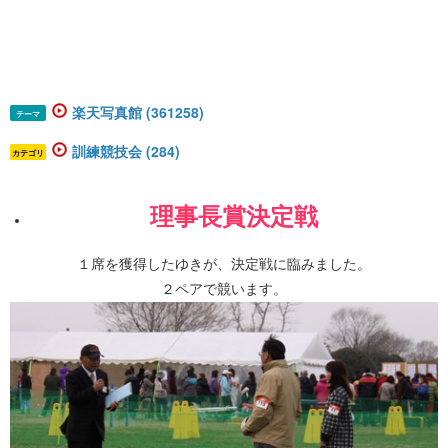
楽天写真館 (361258)
テーマ
訓練競技会 (284)
カテゴリ
理事長賞決定戦
１席を獲得したゆきが、決定戦に臨みました。
２ペアで競います。