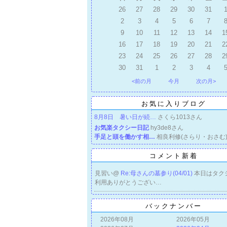
26
27
28
29
30
31
2
3
4
5
6
7
9
10
11
12
13
14
1
16
17
18
19
20
21
2
23
24
25
26
27
28
2
30
31
1
2
3
4
<前の月
今月
次の月>
お気に入りブログ
8月8日 暑い日が続…
さくら1013さん
お気楽タクシー日記
hy3de8さん
手足と頭を働かす相…
相良利修(さらり・おさむ
コメント新着
見習い@
Re:母さんの墓参り(04/01)
本日はタク
利用ありがとうござい…
バックナンバー
2026年08月
2026年05月