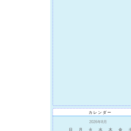
カレンダー
2026年8月
日
月
火
水
木
金