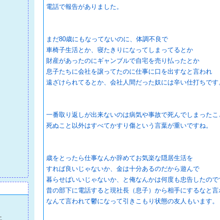
電話で報告がありました。
まだ80歳にもなってないのに、体調不良で
車椅子生活とか、寝たきりになってしまってるとか
財産があったのにギャンブルで自宅を売り払ったとか
息子たちに会社を譲ってたのに仕事に口を出すなと言われ
遠ざけられてるとか、会社人間だった奴には辛い仕打ちです
一番取り返しが出来ないのは病気や事故で死んでしまったこ
死ぬこと以外はすべてかすり傷という言葉が重いですね。
歳をとったら仕事なんか辞めてお気楽な隠居生活を
すれば良いじゃないか、金は十分あるのだから遊んで
暮らせばいいじゃないか、と俺なんかは何度も忠告したので
昔の部下に電話すると現社長（息子）から相手にするなと言
なんて言われて鬱になって引きこもり状態の友人もいます。
土