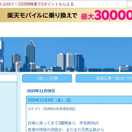
ント山分け！1日5回検索で1ポイントもらえる
< 新しい記事
新着記事一覧(全1788
2024年11月08日
2024年11月8日（金）
(2)
カテゴリ：
DUKEの日本滞在日記
日本に戻ってきて3週間余り、学生時代の
友達の現状の消息が、まだまだ元気な奴から