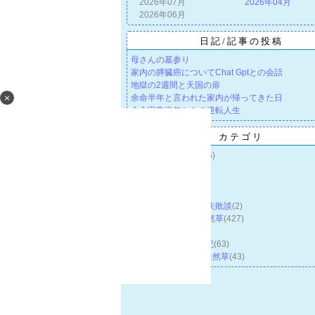
2026年07月
2026年04月
2026年06月
日記/記事の投稿
母さんの墓参り
家内の膵臓癌についてChat Gptとの会話
地獄の2週間と天国の扉
×
余命半年と言われた家内が帰ってきた日
余命宣告半年からの逆転人生
カテゴリ
カテゴリ未分類
(1205)
Vines Golf
(35)
パース不動産投資
(0)
パース今昔物語集
(5)
デュークのビジネス失敗談
(2)
デュークのパース徒然草
(427)
Japan Longstay
(8)
DUKEの日本滞在日記
(63)
Dukeの日本帰国後 徒然草
(43)