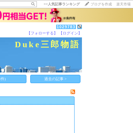
>>
人気記事ランキング
ブログを作成
楽天市場
1029783
【フォローする】
【ログイン】
【毎日開催】
Duke三郎物語
15記事にいいね！で1ポイント
10秒滞在
いいね!
--
/
--
件)
過去の記事 >