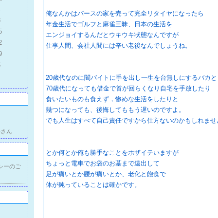
1
俺なんかはパースの家を売って完全リタイヤになったら
8
年金生活でゴルフと麻雀三昧、日本の生活を
5
エンジョイするんだとウキウキ状態なんですが
2
仕事人間、会社人間には辛い老後なんでしょうね。
9
5
20歳代なのに闇バイトに手を出し一生を台無しにするバカと
70歳代になっても借金で首が回らくなり自宅を手放したり
食いたいものも食えず，惨めな生活をしたりと
幾つになっても、後悔してももう遅いのですよ。
でも人生はすべて自己責任ですから仕方ないのかもしれませ
)さん
とか何とか俺も勝手なことをホザイテいますが
ちょっと電車でお袋のお墓まで遠出して
シーのご
足が痛いとか腰が痛いとか、老化と飽食で
体が鈍っていることは確かです。