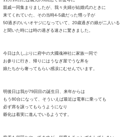
親戚一同集まりましたが、我々夫婦が結婚式のときに
来てくれていた、その当時4-5歳だった甥っ子が
50過ぎのいいオヤジになっていて、20歳過ぎの娘が二人いる
と聞いた時には時の過ぎる速さに驚きました。
今日は久しぶりに府中の大國魂神社に家族一同で
お参りに行き、帰りにはうなぎ屋でうな丼を
娘たちから奢ってもらい感涙にむせんでいます。
明後日は我が79回目の誕生日、来年からは
もう80台になって、そういえば最近は電車に乗っても
必ず席を譲ってもらうようになり
爺化は着実に進んでいるようです。