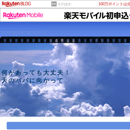
100万ポイント山
そのほか
HOME
|
DIARY
|
PROFILE
何があっても大丈夫
天のパパに向かって