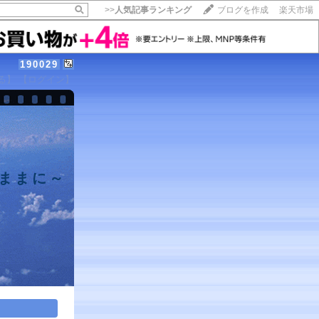
>>
人気記事ランキング
ブログを作成
楽天市場
190029
る】
【ログイン】
まに～