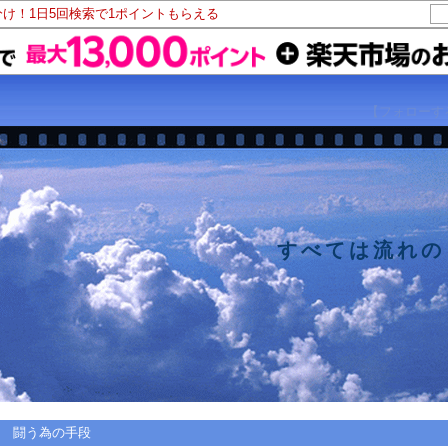
分け！1日5回検索で1ポイントもらえる
【フォローす
！ すべては流れのま
闘う為の手段