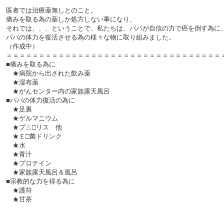
医者では治療薬無しとのこと。
痛みを取る為の薬しか処方しない事になり、
それでは、、、ということで、私たちは、パパが自信の力で癌を倒す為に
パパの体力を復活させる為の様々な物に取り組みました。
（作成中）
＝＝＝＝＝＝＝＝＝＝＝＝＝＝＝＝＝＝＝＝＝＝＝＝＝＝＝＝＝＝＝＝＝
■痛みを取る為に
★病院から出された飲み薬
★湿布薬
★がんセンター内の家族露天風呂
■パパの体力復活の為に
★足裏
★ゲルマニウム
★プ△□リス 他
★Ｅ□菌ドリンク
★水
★青汁
★プロテイン
★家族露天風呂＆風呂
■宗教的な力を得る為に
★護符
★甘茶