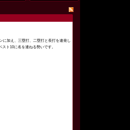
ンに加え、三塁打、二塁打と長打を連発し
ベスト10に名を連ねる勢いです。