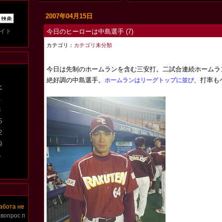
2007年04月15日
イト
今日のヒーローは中島選手
(7)
カテゴリ：
カテゴリ未分類
今日は先制のホームランを含む三安打。二試合連続ホームラ
絶好調の中島選手。
、打率も
ホームランはリーグトップに並び
土
1
8
5
2
9
5
абота не
 вопрос п