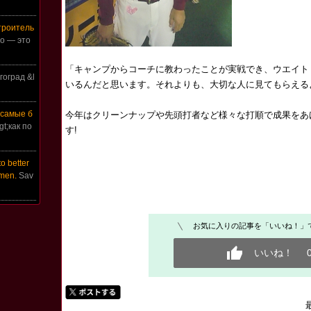
троитель
о — это
「キャンプからコーチに教わったことが実戦でき、ウエイト
гоград &l
いるんだと思います。それよりも、大切な人に見てもらえる
 самые б
今年はクリーンナップや先頭打者など様々な打順で成果をあ
&gt;как по
す!
o better
 men.
Sav
お気に入りの記事を「いいね！」
いいね！