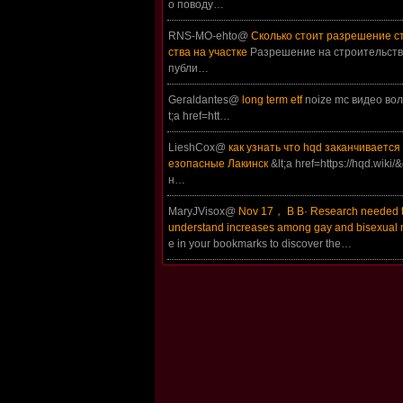
о поводу…
RNS-MO-ehto@
Сколько стоит разрешение с
ства на участке
Разрешение на строительств
публи…
Geraldantes@
long term etf
noize mc видео вол
t;a href=htt…
LieshCox@
как узнать что hqd заканчивается
езопасные Лакинск
&lt;a href=https://hqd.wiki/
н…
MaryJVisox@
Nov 17， В В· Research needed t
understand increases among gay and bisexual
e in your bookmarks to discover the…