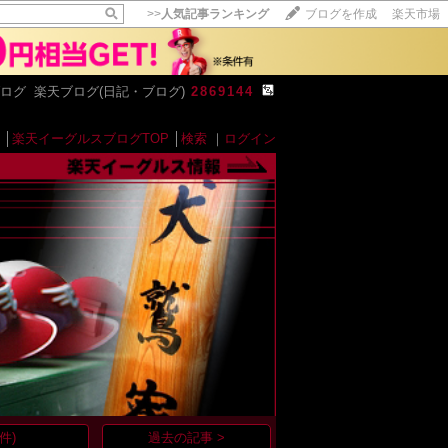
>>
人気記事ランキング
ブログを作成
楽天市場
ログ 楽天ブログ(日記・ブログ)
2869144
【毎日開催】
│
楽天イーグルスブログTOP
│
検索
｜
ログイン
15記事にいいね！で1ポイント
10秒滞在
いいね!
--
/
--
件)
過去の記事 >