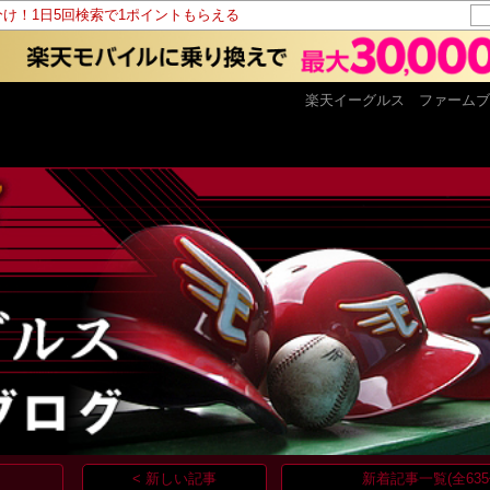
分け！1日5回検索で1ポイントもらえる
楽天イーグルス ファームブ
< 新しい記事
新着記事一覧(全635