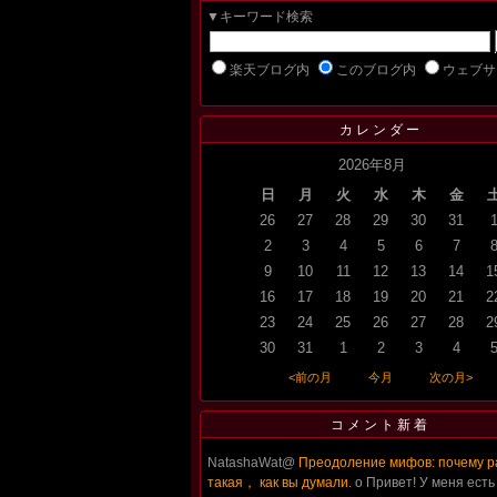
▼キーワード検索
楽天ブログ内
このブログ内
ウェブサ
カレンダー
2026年8月
日
月
火
水
木
金
26
27
28
29
30
31
2
3
4
5
6
7
9
10
11
12
13
14
1
16
17
18
19
20
21
2
23
24
25
26
27
28
2
30
31
1
2
3
4
<前の月
今月
次の月>
コメント新着
NatashaWat@
Преодоление мифов: почему р
такая， как вы думали.
о Привет! У меня есть