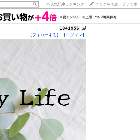
>>
人気記事ランキング
ブログを作成
楽天市場
1841956
【フォローする】
【ログイン】
【毎日開催】
15記事にいいね！で1ポイント
10秒滞在
いいね!
--
/
--