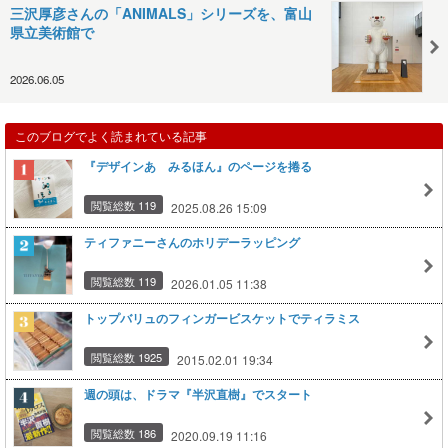
三沢厚彦さんの「ANIMALS」シリーズを、富山
県立美術館で
2026.06.05
このブログでよく読まれている記事
『デザインあ みるほん』のページを捲る
閲覧総数 119
2025.08.26 15:09
ティファニーさんのホリデーラッピング
閲覧総数 119
2026.01.05 11:38
トップバリュのフィンガービスケットでティラミス
閲覧総数 1925
2015.02.01 19:34
週の頭は、ドラマ『半沢直樹』でスタート
閲覧総数 186
2020.09.19 11:16