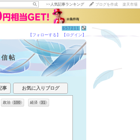
>>
人気記事ランキング
ブログを作成
楽天市場
657211
【フォローする】
【ログイン】
風信帖
記事
お気に入りブログ
政治
100
経済
31