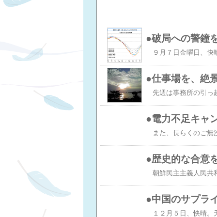
●破局への警鐘
●仕事場を、絶
●電力不足キャ
●歴史的な合意
●中国のサプラ