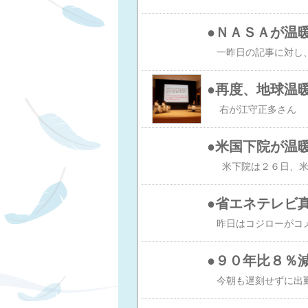
●再度、地球温
●米国下院が温
●省エネテレビ
●９０年比８％