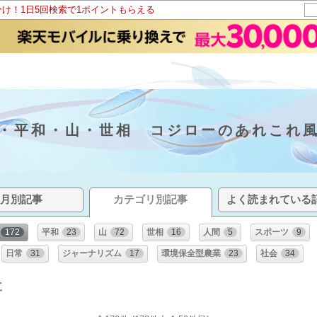
分け！1日5回検索で1ポイントもらえる
・平和・山・世相 コジローのあれこれ
月別記事
カテゴリ別記事
よく読まれている
172
平和
23
山
72
世相
16
人間
5
スポーツ
9
日常
31
ジャーナリズム
17
環境保全型農業
23
社会
34
事