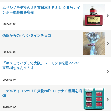
ムサシノモデルのＪＲ東日本ＥＦ８１-９５号レイ
ンボー塗装機を増備
2025.03.09
孫娘からのバレンタインチョコ
2025.03.08
「キスしてハグして大阪」レーモンド松屋 cover
東亜樹ちゃん１６才
2025.03.07
モデルアイコンのＪＲ貨物20Dコンテナ２種類を増
備
2025.03.05