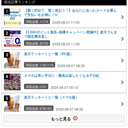
総合記事ランキング
【賢く貯めて、賢く使おう！】あなたに合ったカードを選ん
で支払いをお得に！✨
閲覧総数 11719
2026.08.07 11:00
【3,000ポイント進呈×抽選キャンペーン実施中】楽天でんき
で固定費見直し
閲覧総数 20702
2026.08.04 11:00
楽天ラッキーくじ一覧（PC版）
閲覧総数 11201118
2026.08.07 08:35
スマホは常に手元に・微笑み返したくなる千日紅
閲覧総数 2157
2026.08.07 00:10
楽天ラッキーくじ一覧（スマホ版）
閲覧総数 8780193
2026.08.07 08:36
もっと見る