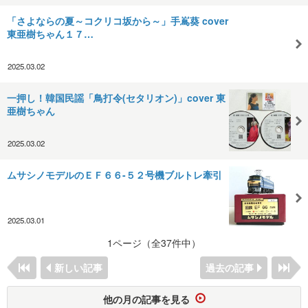
「さよならの夏～コクリコ坂から～」手嶌葵 cover
東亜樹ちゃん１７…
2025.03.02
一押し！韓国民謡「鳥打令(セタリオン)」cover 東
亜樹ちゃん
2025.03.02
ムサシノモデルのＥＦ６６-５２号機ブルトレ牽引
2025.03.01
1ページ（全37件中）
新しい記事
過去の記事
他の月の記事を見る