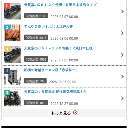
天賞堂のC６１-２０号機ＪＲ東日本復活タイプ
閲覧総数 2100
2026.08.07 00:00
てんや名物 たれづけ大江戸天丼
閲覧総数 5313
2026.08.05 00:00
天賞堂のＣ５７－１８０号機ＪＲ東日本仕様
閲覧総数 4568
2026.07.25 00:20
船橋の老舗ラーメン店「赤坂味一」
閲覧総数 297
2026.08.06 00:00
天賞堂のＪＲ東日本 現役蒸気機関車３台
閲覧総数 1019
2025.12.27 00:00
もっと見る