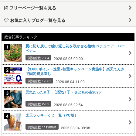
フリーページ一覧を見る
お気に入りブログ一覧を見る
総合記事ランキング
夏に切り戻しで繰り返し花を咲かせる植物 ペチュニア バー
ベナ…
閲覧総数 7084
2026.08.05 00:00
【3,000ポイント進呈×抽選キャンペーン実施中】楽天でんき
で固定費見直し
閲覧総数 17661
2026.08.04 11:00
元気だったK子・心配なT子・せともの市2026
閲覧総数 2762
2026.08.06 22:54
楽天ラッキーくじ一覧（PC版）
閲覧総数 11198091
2026.08.04 09:38