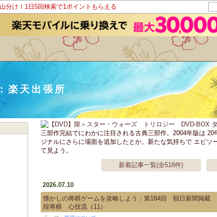
ト山分け！1日5回検索で1ポイントもらえる
：楽天出張所
ダ
三部作完結でにわかに注目される古典三部作。2004年版は 2
ジナルにさらに場面を追加したとか。新たな気持ちで エピソー
て見よう。
新着記事一覧(全518件)
2026.07.10
懐かしの将棋ゲームを攻略しよう：第184回 朝日新聞掲載
段将棋 心技流（11）