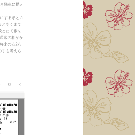
浮き飛車に構え
車にする形と△
歩とあくまで
飛とたて歩を
、通常の相がか
将来の△2八
の手も考えら