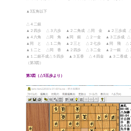
▲3五角以下
△４二銀
▲２四歩 △３六歩 ▲２二角成 △同 金 ▲２三歩成 
▲４六角 △同 角 ▲同 銀 △２一金 ▲３三歩成 △
▲同 と △１二角 ▲２三と △２七歩 ▲同 飛 △
▲１二と △同 香 ▲２四歩 △３二金 ▲２一銀 △
▲１二銀不成△５四歩 ▲３五香 △４四金 ▲３二香成
（第3図）
第3図（△5五歩より）