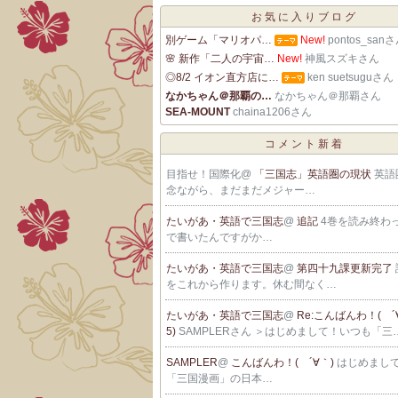
お気に入りブログ
別ゲーム「マリオパ…
New!
pontos_san
🌸 新作「二人の宇宙…
New!
神風スズキさん
◎8/2 イオン直方店に…
ken suetsuguさん
なかちゃん＠那覇の…
なかちゃん＠那覇さん
SEA-MOUNT
chaina1206さん
コメント新着
目指せ！国際化@
「三国志」英語圏の現状
英語
念ながら、まだまだメジャー…
たいがあ・英語で三国志
@
追記
4巻を読み終わ
で書いたんですがか…
たいがあ・英語で三国志
@
第四十九課更新完了
をこれから作ります。休む間なく…
たいがあ・英語で三国志
@
Re:こんばんわ！( ´∀
5)
SAMPLERさん ＞はじめまして！いつも「三
SAMPLER
@
こんばんわ！( ´∀｀)
はじめまし
「三国漫画」の日本…