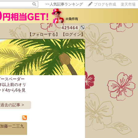
>>
人気記事ランキング
ブログを作成
楽天市場
425464
【フォローする】
【ログイン】
【毎日開催】
15記事にいいね！で1ポイント
10秒滞在
いいね!
--
/
--
ースベーダー
0年以上前のオリ
ド4から6を見
過去の記事 >
 加藤一二三九