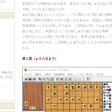
イト
第1図までは飛車先の歩を突き、後手の△3三角に▲2六歩と
る形。そうなると縦歩とりの
▲3六飛に備えないといけない。△3二飛や△2二飛と振り飛
4四角と飛車の位置をうかがう指し方もあるが、本譜は△8四
相居飛車にこだわる指し方である。△8四歩に対しては▲3六
狙う指し方と、本譜のようにその前に▲3八銀とひねり飛車
り両方をにらんだ指し方が有力である。後手は2筋交換をして
歩に含みを持たせる。△2四角には▲5八玉としたがそれ以外
れる。
第１図（▲５八玉まで）
al Ch
キング11