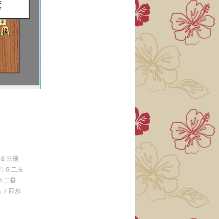
８三飛
△６二玉
５二香
△７四歩