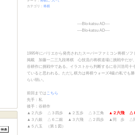
テーマ：
将棋について
カテゴリ：
将棋
----Blo-katsu AD----
----Blo-katsu AD----
1995年にバリエから発売されたスーパーファミコン将棋ソフ
掲載 加藤一二三九段将棋 心技流の将棋道場に挑戦中だが
谷耕作に挑戦中である。イラストから判断するに谷川浩司十
ていると思われる。ただし棋力は将棋ウォーズ4級の私でも
らい弱い。
前回までは​
こちら
先手：私
後手：谷耕作
▲２六歩 △３四歩 ▲２五歩 △３三角
▲２六飛
△
▲３八銀 △６二銀 ▲３六飛 △２四歩 ▲同 歩 △
▲５八玉 （第１図）