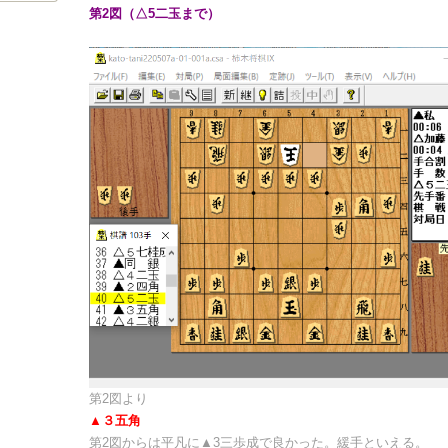
第2図（△5二玉まで）
第2図より
▲３五角
第2図からは平凡に▲3三歩成で良かった。緩手といえる。