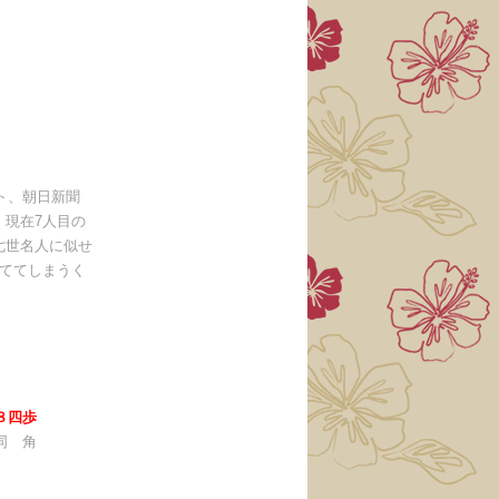
ト、朝日新聞
、現在7人目の
七世名人に似せ
勝ててしまうく
８四歩
同 角