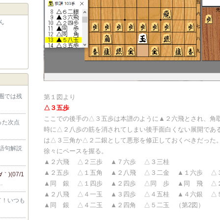
さん
圏では残
第１図より
△３五歩
ここでの後手の△３五歩は本譜のように▲２六飛とされ、角
った次点
時に△２八歩の筋を消されてしまい後手面白くない展開であ
は△３三角か△２二銀として悪形を修正しておくべきだった
語句解説
徐々にペースを握る。
▲２六飛 △２三歩 ▲７六歩 △３三桂
▲２五歩 △１五角 ▲２八飛 △３二金 ▲１六歩 △
｀)(07/1
…
▲同 銀 △１四歩 ▲２四歩 △同 歩 ▲同 飛 △
▲２八飛 △４一玉 ▲３四歩 △４五桂 ▲４六銀 △
て！いつも
▲同 銀 △４二玉 ▲２四角 △５二玉 （第2図）