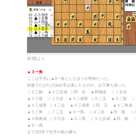
第3図より
▲３一角
ここは平凡に▲4一角としたほうが明快だった。
終盤でたびたび決め手は逃したものの、以下勝ち切った。
△５三銀 ▲２三歩成 △同 歩 ▲同飛成 △１五歩
▲３三龍 △１六歩 ▲４二成香 △６二玉 ▲３二龍 △
▲４三成香 △４二歩 ▲５三成香 △同 玉 ▲４二角成 
▲５三角 △７二玉 ▲４一馬 △４二歩 ▲同 龍 △
▲４四角成 △５六歩 ▲５二馬 △５七歩成 ▲同 銀 
▲６一馬
まで103手で先手の私の勝ち