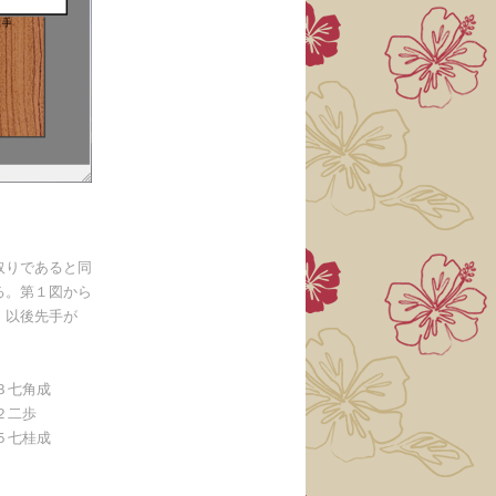
取りであると同
る。第１図から
。以後先手が
３七角成
２二歩
５七桂成