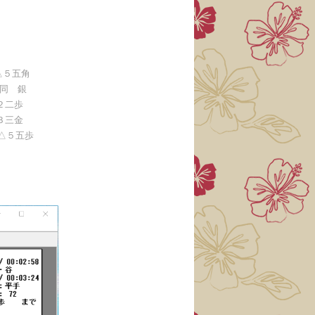
△５五角
同 銀
２二歩
３三金
 △５五歩