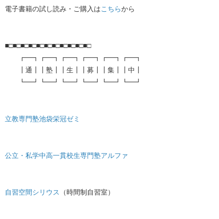
電子書籍の試し読み・ご購入は
こちら
から
■□■□■□■□■□■□■□■□■□■□■□
┏━┓┏━┓┏━┓┏━┓┏━┓┏━┓
┃通┃┃塾┃┃生┃┃募┃┃集┃┃中┃
┗━┛┗━┛┗━┛┗━┛┗━┛┗━┛
立教専門塾池袋栄冠ゼミ
公立・私学中高一貫校生専門塾アルファ
自習空間シリウス
（時間制自習室）