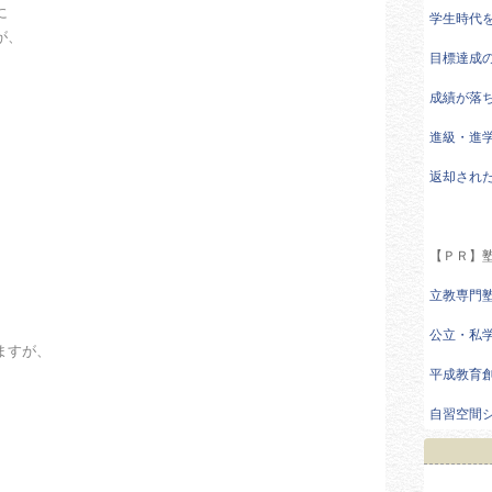
に
学生時代
が、
目標達成
成績が落
進級・進
返却され
。
【ＰＲ】塾サイ
立教専門
公立・私
ますが、
平成教育
自習空間
。