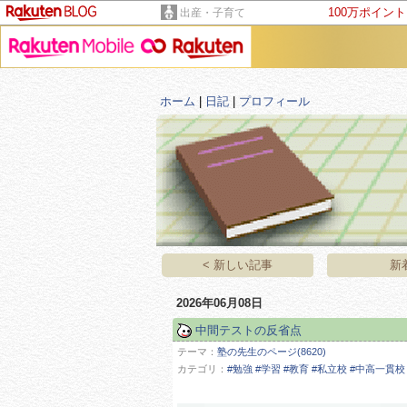
100万ポイン
出産・子育て
ホーム
|
日記
|
プロフィール
< 新しい記事
新
2026年06月08日
中間テストの反省点
テーマ：
塾の先生のページ(8620)
カテゴリ：
#勉強 #学習 #教育 #私立校 #中高一貫校