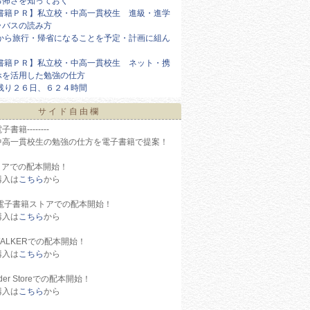
る怖さを知っておく
書籍ＰＲ】私立校・中高一貫校生 進級・進学
ラバスの読み方
から旅行・帰省になることを予定・計画に組ん
書籍ＰＲ】私立校・中高一貫校生 ネット・携
ホを活用した勉強の仕方
残り２６日、６２４時間
サイド自由欄
籍--------
中高一貫校生の勉強の仕方を電子書籍で提案！
eストアでの配本開始！
購入は
こちら
から
o電子書籍ストアでの配本開始！
購入は
こちら
から
WALKERでの配本開始！
購入は
こちら
から
ader Storeでの配本開始！
購入は
こちら
から