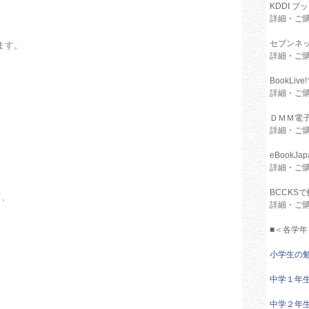
KDDI 
詳細・ご
セブンネ
ます。
詳細・ご
BookLi
、
詳細・ご
ＤＭＭ電
詳細・ご
eBookJ
詳細・ご
BCCKS
て、
詳細・ご
■＜各学年
小学生の
中学１年
中学２年