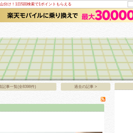
ト山分け！1日5回検索で1ポイントもらえる
着記事一覧(全8398件)
過去の記事 >