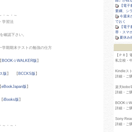
録』が残
【電子
要綱、シ
～・～・～
今週末
・学習法
でおく
【電子
帯・スマ
を確認下さい。
夏休み
一学期期末テストの勉強の仕方
【ＰＲ】電子書
【
BOOK☆WALKER版
】
私立校・
Kindl
パス版
】 【
BCCKS版
】
詳細・ご
【
eBookJapan版
】
楽天kob
詳細・ご
 【
iBooks版
】
BOOK☆
詳細・ご
】
Sony Re
詳細・ご
・～・～・