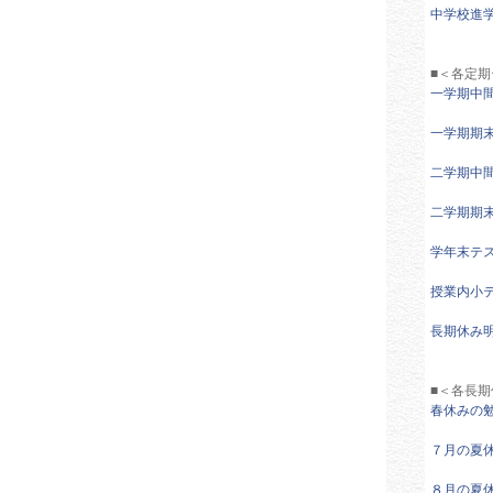
中学校進
■＜各定
一学期中
一学期期
二学期中
二学期期
学年末テ
授業内小
長期休み
■＜各長期
春休みの
７月の夏
８月の夏