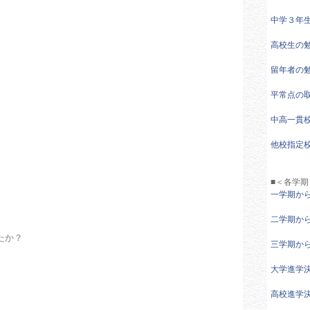
中学３年
高校生の
留年者の
平常点の
中高一貫
他校指定
■＜各学期
一学期か
二学期か
たか？
三学期か
大学進学
高校進学