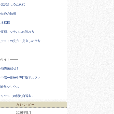
を充実させるために
のための勉強
ちる指標
学要綱、シラバスの読み方
たテストの見方・見直しの仕方
ト--------
塾池袋栄冠ゼミ
学中高一貫校生専門塾アルファ
創造塾シリウス
シリウス（時間制自習室）
カレンダー
2026年8月