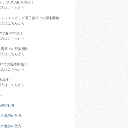
ブックパスでの配本開始！
購入は
こちら
から
ットショッピング電子書籍での配本開始！
購入は
こちら
から
ve!での配本開始！
購入は
こちら
から
子書籍での配本開始！
購入は
こちら
から
apanでの配本開始！
購入は
こちら
から
で配本中！
購入は
こちら
から
＞
勉強の仕方
生の勉強の仕方
生の勉強の仕方