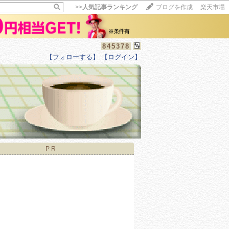
>>
人気記事ランキング
ブログを作成
楽天市場
845378
【フォローする】
【ログイン】
【毎日開催】
15記事にいいね！で1ポイント
10秒滞在
いいね!
--
/
--
PR