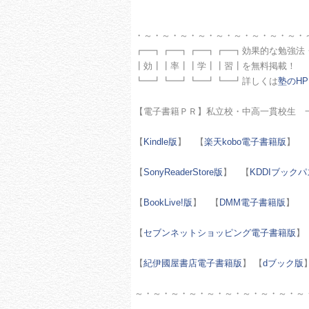
・～・～・～・～・～・～・～・～・～・
┏━┓┏━┓┏━┓┏━┓効果的な勉強法
┃効┃┃率┃┃学┃┃習┃を無料掲載！
┗━┛┗━┛┗━┛┗━┛詳しくは
塾のHP
【電子書籍ＰＲ】私立校・中高一貫校生 
【
Kindle版
】 【
楽天kobo電子書籍版
】 
【
SonyReaderStore版
】 【
KDDIブック
【
BookLive!版
】 【
DMM電子書籍版
】 
【
セブンネットショッピング電子書籍版
】
【
紀伊國屋書店電子書籍版
】 【
dブック版
～・～・～・～・～・～・～・～・～・～