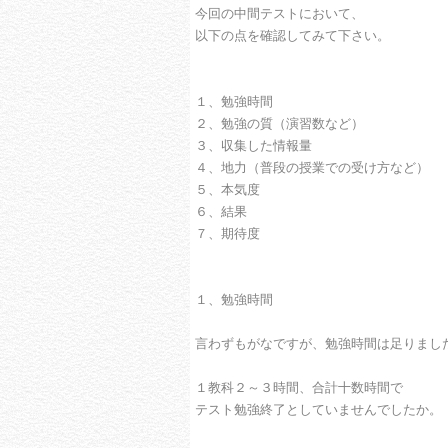
今回の中間テストにおいて、
以下の点を確認してみて下さい。
１、勉強時間
２、勉強の質（演習数など）
３、収集した情報量
４、地力（普段の授業での受け方など）
５、本気度
６、結果
７、期待度
１、勉強時間
言わずもがなですが、勉強時間は足りまし
１教科２～３時間、合計十数時間で
テスト勉強終了としていませんでしたか。