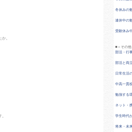
冬休みの
連休中の
受験休み
たか。
■＜その他
部活・行
部活と両
日常生活
中高一貫
勉強する
ネット・
す。
学生時代
将来・未