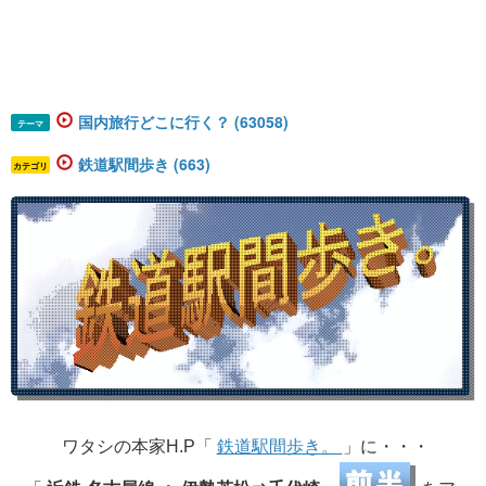
国内旅行どこに行く？ (63058)
テーマ
鉄道駅間歩き (663)
カテゴリ
ワタシの本家H.P「 ​​
鉄道駅間歩き。​
」に・・・