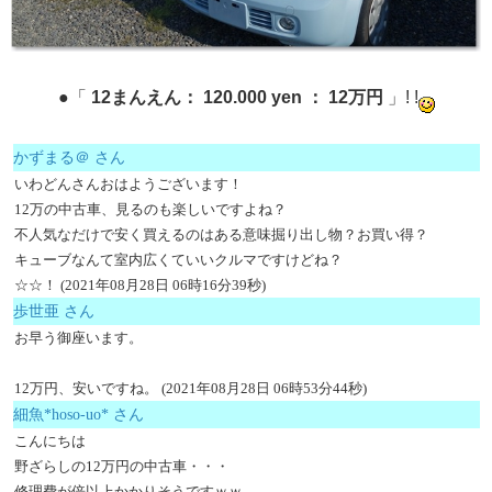
●「
12まんえん： 120.000 yen ： 12万円
」! !
かずまる＠ さん
いわどんさんおはようございます！
12万の中古車、見るのも楽しいですよね？
不人気なだけで安く買えるのはある意味掘り出し物？お買い得？
キューブなんて室内広くていいクルマですけどね？
☆☆！ (2021年08月28日 06時16分39秒)
歩世亜 さん
お早う御座います。
12万円、安いですね。 (2021年08月28日 06時53分44秒)
細魚*hoso-uo* さん
こんにちは
野ざらしの12万円の中古車・・・
修理費が倍以上かかりそうですｗｗ