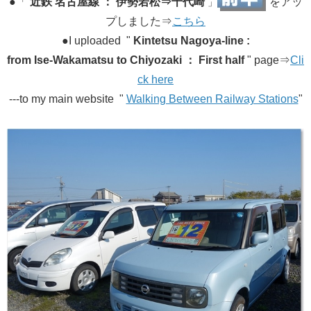
​●「
近鉄 名古屋線 ：
伊勢若松⇒千代崎
​をアッ
」
プしました⇒​​
こちら
●I uploaded "
Kintetsu Nagoya-line :
from Ise-Wakamatsu to Chiyozaki
： First half
" page​⇒​
Cli
ck here
---to my main website "
Walking Between Railway Stations
"