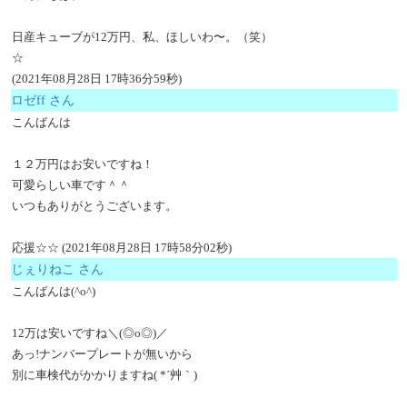
日産キューブが12万円、私、ほしいわ〜。（笑）
☆
(2021年08月28日 17時36分59秒)
ロゼff さん
こんばんは
１２万円はお安いですね！
可愛らしい車です＾＾
いつもありがとうございます。
応援☆☆ (2021年08月28日 17時58分02秒)
じぇりねこ さん
こんばんは(^o^)
12万は安いですね＼(◎o◎)／
あっ!ナンバープレートが無いから
別に車検代がかかりますね( *´艸｀)