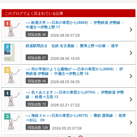
このブログでよく読まれている記事
--< 鈴鹿大学 >--日本の車窓から(9869) ： 伊勢鉄道 伊勢線 ：
中瀬古⇒伊勢上野 17
閲覧総数 40
2026.08.06 07:29
鉄道駅間歩き 近鉄 名古屋線 ： 豊津上野⇒白塚 ： 後半
閲覧総数 27
2026.08.06 16:05
--< 何か学校のような建物が >--日本の車窓から(9868) ： 伊
勢鉄道 伊勢線 ： 中瀬古⇒伊勢上野 16
閲覧総数 45
2026.08.05 06:35
--< 色々あります >--日本の車窓から(9704) ： 伊勢鉄道 伊勢
線 ： 鈴鹿⇒玉垣 12
閲覧総数 72
2026.02.21 07:22
--< 海抜３ｍ >--日本の車窓から(9075) ： 豊鉄 渥美線 ： 老津
⇒杉山 09
閲覧総数 129
2024.05.20 07:59