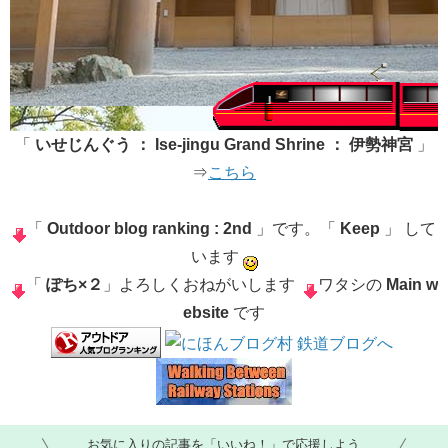
​「
いせじんぐう ： Ise-jingu Grand Shrine ： 伊勢神宮
」
⇒
こちら
「
Outdoor blog ranking : 2nd
」です。「
Keep
」 して
います
「
ぽち×２
」よろしくおねがいします
ワタシの
Main w
ebsite
です
お気に入りの記事を「いいね！」で応援しよう