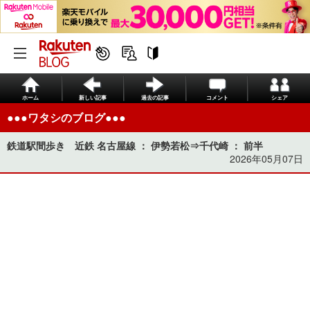
ホーム
新しい記事
過去の記事
コメント
シェア
●●●ワタシのブログ●●●
鉄道駅間歩き 近鉄 名古屋線 ： 伊勢若松⇒千代崎 ： 前半
2026年05月07日