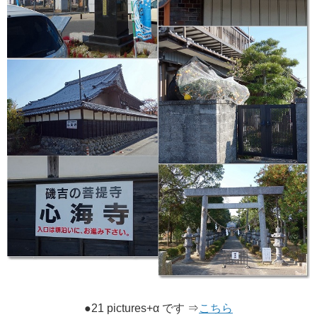
​●21 pictures+α です ⇒
こちら