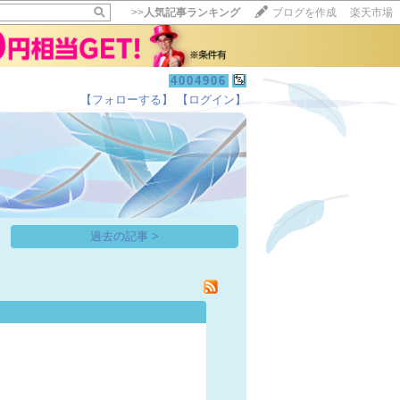
>>
人気記事ランキング
ブログを作成
楽天市場
4004906
【フォローする】
【ログイン】
【毎日開催】
15記事にいいね！で1ポイント
10秒滞在
いいね!
--
/
--
過去の記事 >