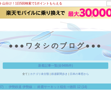
ント山分け！1日5回検索で1ポイントもらえる
●●●ワタシのブログ●●●
新着記事一覧(全9486件)
全て |
カテゴリ未分類
|
鉄道駅間歩き
|
日本の車窓から
787) ： 伊勢鉄道 伊勢線 ： 鈴鹿サーキット稲生⇒徳田 12
(14)