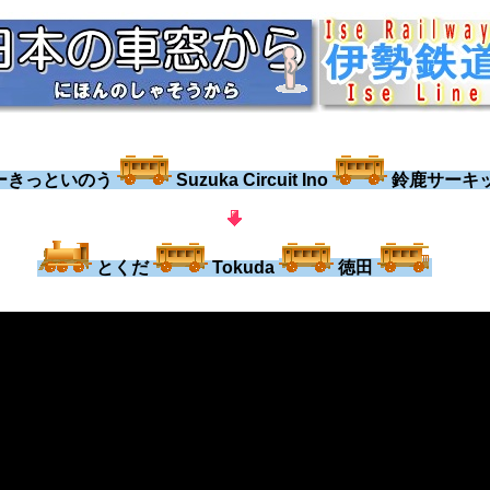
ーきっといのう
Suzuka Circuit Ino
鈴鹿サーキ
とくだ
Tokuda
徳田