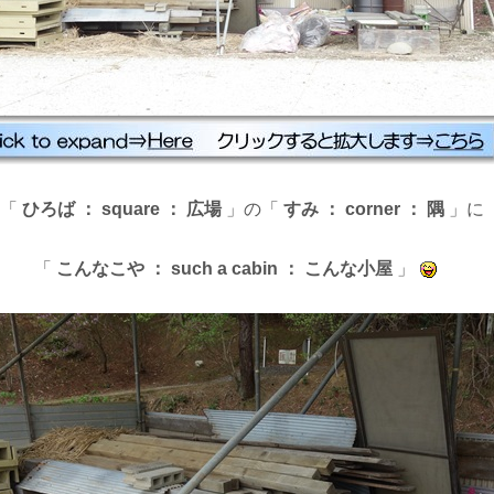
●「
ひろば ： square ： 広場
」の「
すみ ： corner ： 隅
」に
「
こんなこや ： such a cabin ： こんな小屋
」