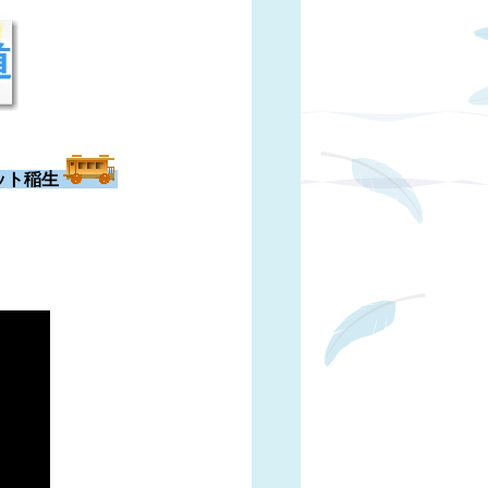
ット稲生
​​​