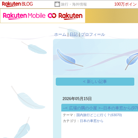
100万ポイ
旅行・海外情報
ホーム
|
日記
|
プロフィール
< 新しい記事
2026年05月15日
--< 広場の隅の小屋 >--日本の車窓から(9
テーマ：
国内旅行どこに行く？(63070)
カテゴリ：
日本の車窓から