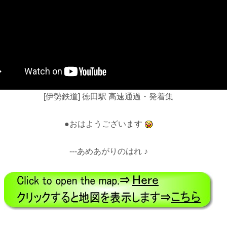
[伊勢鉄道] 徳田駅 高速通過・発着集
●おはようございます
---あめあがりのはれ ♪