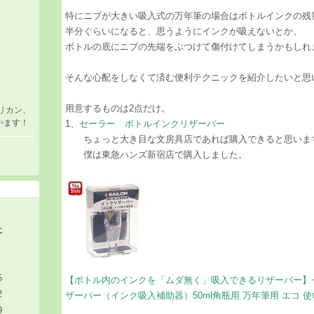
特にニブが大きい吸入式の万年筆の場合はボトルインクの残
半分ぐらいになると、思うようにインクが吸えないとか、
ボトルの底にニブの先端をぶつけて傷付けてしまうかもしれ
そんな心配をしなくて済む便利テクニックを紹介したいと思
用意するものは2点だけ。
リカン、
います！
1、​
セーラー ボトルインクリザーバー
​
ちょっと大き目な文房具店であれば購入できると思います
僕は東急ハンズ新宿店で購入しました。
土
5
【ボトル内のインクを「ムダ無く」吸入できるリザーバー】セー
2
ザーバー（インク吸入補助器）50ml角瓶用 万年筆用 エコ 使い切る 
9