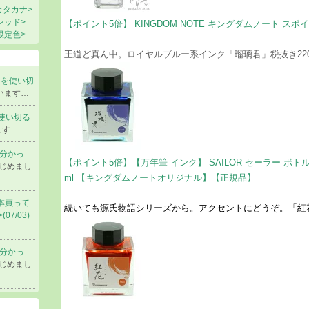
カタカナ>
レッド>
【ポイント5倍】 KINGDOM NOTE キングダムノート スポ
限定色>
王道ど真ん中。ロイヤルブルー系インク「瑠璃君」税抜き220
ンクを使い切
います…
を使い切る
ます…
みて分かっ
【ポイント5倍】【万年筆 インク】 SAILOR セーラー ボト
じめまし
ml 【キングダムノートオリジナル】【正規品】
40本買って
続いても源氏物語シリーズから。アクセントにどうぞ。「紅花
7/03)
みて分かっ
じめまし