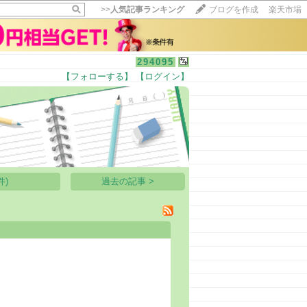
>>
人気記事ランキング
ブログを作成
楽天市場
294095
【フォローする】
【ログイン】
【毎日開催】
15記事にいいね！で1ポイント
10秒滞在
いいね!
--
/
--
件)
過去の記事 >