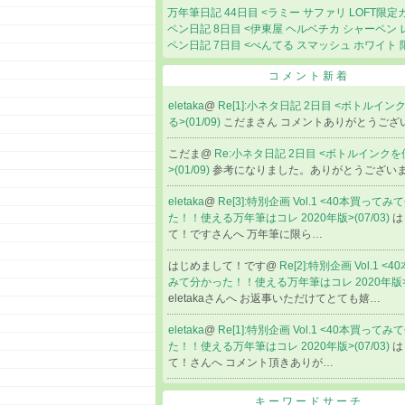
万年筆日記 44日目 <ラミー サファリ LOFT限定
ペン日記 8日目 <伊東屋 ヘルベチカ シャーペン 
ペン日記 7日目 <ぺんてる スマッシュ ホワイト 
コメント新着
eletaka
@
Re[1]:小ネタ日記 2日目 <ボトルイ
る>(01/09)
こだまさん コメントありがとうござ
こだま@
Re:小ネタ日記 2日目 <ボトルインク
>(01/09)
参考になりました。ありがとうござい
eletaka
@
Re[3]:特別企画 Vol.1 <40本買って
た！！使える万年筆はコレ 2020年版>(07/03)
は
て！ですさんへ 万年筆に限ら…
はじめまして！です@
Re[2]:特別企画 Vol.1 <
みて分かった！！使える万年筆はコレ 2020年版>(0
eletakaさんへ お返事いただけてとても嬉…
eletaka
@
Re[1]:特別企画 Vol.1 <40本買って
た！！使える万年筆はコレ 2020年版>(07/03)
は
て！さんへ コメント頂きありが…
キーワードサーチ