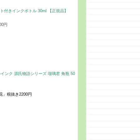
イト付きインクボトル 30ml 【正規品】
0円
ルインク 源氏物語シリーズ 瑠璃君 角瓶 50
」税抜き2200円