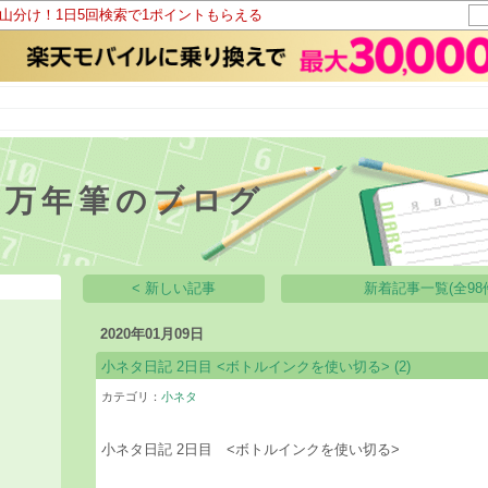
ト山分け！1日5回検索で1ポイントもらえる
る万年筆のブログ
< 新しい記事
新着記事一覧(全98
2020年01月09日
小ネタ日記 2日目 <ボトルインクを使い切る>
(2)
カテゴリ：
小ネタ
小ネタ日記 2日目 <ボトルインクを使い切る>