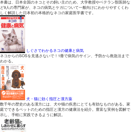
本書は、日本全国のネコとその飼い主のため、大学教授やベテラン獣医師な
ど9人の専門家が、ネコの病気とケガについて一般向けにわかりやすくくわ
しく解説した日本初の本格的なネコの家庭医学書です。
しぐさでわかるネコの健康と病気
ネコからのSOSを見逃さないで！1冊で病気のサイン、予防から救急法まで
わかる。
犬・猫に効く指圧と漢方薬
数千年の歴史のある漢方には、犬や猫の疾患にとても有効なものがある。家
庭でできるペットのための指圧と漢方の健康法を紹介。豊富な実例を図解で
示し、手軽に実践できるように解説。