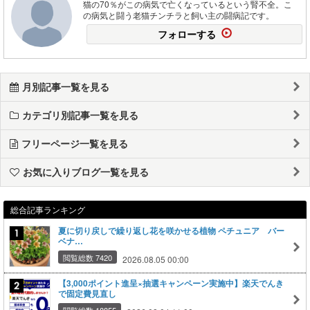
猫の70％がこの病気で亡くなっているという腎不全。こ
の病気と闘う老猫チンチラと飼い主の闘病記です。
フォローする
月別記事一覧を見る
カテゴリ別記事一覧を見る
フリーページ一覧を見る
お気に入りブログ一覧を見る
総合記事ランキング
夏に切り戻しで繰り返し花を咲かせる植物 ペチュニア バー
ベナ…
閲覧総数 7420
2026.08.05 00:00
【3,000ポイント進呈×抽選キャンペーン実施中】楽天でんき
で固定費見直し
閲覧総数 18855