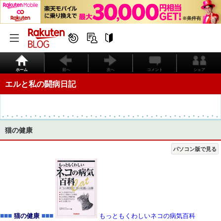
ホーム
前へ
次へ
コメント
シェア
エルと私の闘病日記
猫の健康
パソコン版で見る
■■■
■■■
猫の健康
もっともくわしいネコの病気百科